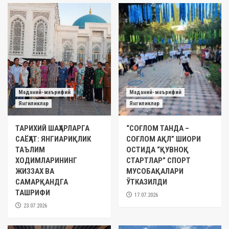
Маданий-маърифий
Маданий-маърифий
Янгиликлар
Янгиликлар
ТАРИХИЙ ШАҲАРЛАРГА
“СОҒЛОМ ТАНДА –
САЁҲАТ: ЯНГИАРИҚЛИК
СОҒЛОМ АҚЛ” ШИОРИ
ТАЪЛИМ
ОСТИДА “ҚУВНОҚ
ХОДИМЛАРИНИНГ
СТАРТЛАР” СПОРТ
ЖИЗЗАХ ВА
МУСОБАҚАЛАРИ
САМАРҚАНДГА
ЎТКАЗИЛДИ
ТАШРИФИ
17.07.2026
23.07.2026