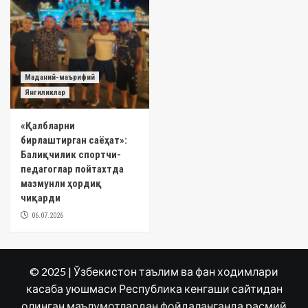
Маданий-маърифий
Янгиликлар
«Қалбларни
бирлаштирган саёҳат»:
Балиқчилик спортчи-
педагоглар пойтахтда
мазмунли ҳордиқ
чиқарди
06.07.2026
© 2025 | Ўзбекистон таълим ва фан ходимлари
касаба уюшмаси Республика кенгаши сайтидан
олинган маълумотлардан фойдаланганда расмий