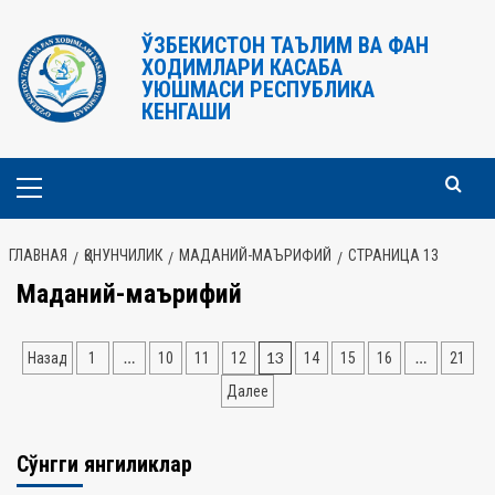
Перейти
к
ЎЗБЕКИСТОН ТАЪЛИМ ВА ФАН
ХОДИМЛАРИ КАСАБА
содержимому
УЮШМАСИ РЕСПУБЛИКА
КЕНГАШИ
Основное
меню
ГЛАВНАЯ
ҚОНУНЧИЛИК
МАДАНИЙ-МАЪРИФИЙ
СТРАНИЦА 13
Маданий-маърифий
Навигация
…
13
…
Назад
1
10
11
12
14
15
16
21
по
Далее
записям
Сўнгги янгиликлар