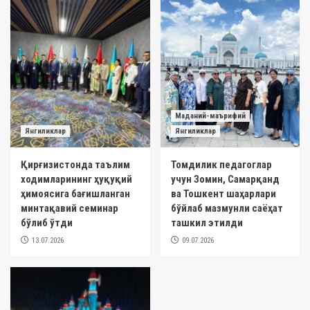
Маданий-маърифий
Янгиликлар
Янгиликлар
Қирғизистонда таълим
Томдилик педагоглар
ходимларининг ҳуқуқий
учун Зомин, Самарқанд
ҳимоясига бағишланган
ва Тошкент шаҳарлари
минтақавий семинар
бўйлаб мазмунли саёҳат
бўлиб ўтди
ташкил этилди
13.07.2026
09.07.2026