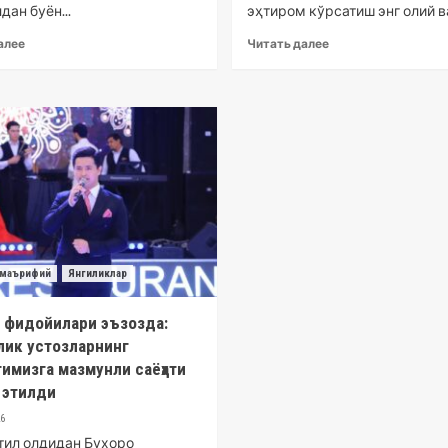
дан буён...
эҳтиром кўрсатиш энг олий ва
алее
Читать далее
маърифий
Янгиликлар
 фидойилари эъзозда:
лик устозларнинг
имизга мазмунли саёҳати
 этилди
26
ътил олдидан Бухоро