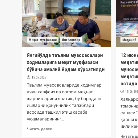
Меҳнат-муҳофазаси
Янгиликлар
Маданий-
Янгийўлда таълим муассасалари
12 июн
ходимларига меҳнат муҳофазаси
меҳнати
бўйича амалий ёрдам кўрсатилди
муноса
меҳнати
15.06.2026
остида
Таълим муассасаларида ходимлар
учун хавфсиз ва соғлом меҳнат
15.06.20
шароитларини яратиш, бу борадаги
Халқаро
ишларни қонунчилик талаблари
томонид
асосида ташкил этиш касаба
санаси 
уюшмаларининг...
қарши к
йили кенг
Читать далее
Читать д