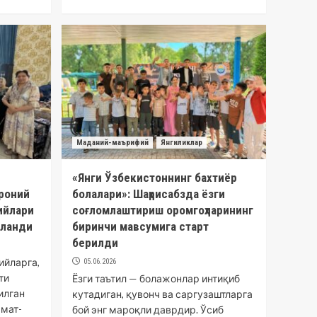
Маданий-маърифий
Янгиликлар
«Янги Ўзбекистоннинг бахтиёр
уроний
болалари»: Шаҳрисабзда ёзги
ийлари
соғломлаштириш оромгоҳларининг
зланди
биринчи мавсумига старт
берилди
ийларга,
05.06.2026
ти
Ёзги таътил — болажонлар интиқиб
илган
кутадиган, қувонч ва саргузаштларга
рмат-
бой энг мароқли даврдир. Ўсиб