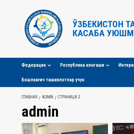
Перейти
к
содержимому
ЎЗБЕКИСТОН Т
КАСАБА УЮШМ
Федерация
Республика кенгаши
Интера
Бошланғич ташкилотлар учун
ГЛАВНАЯ
ADMIN
СТРАНИЦА 2
admin