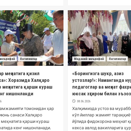
маърифий
Янгиликлар
Маданий-маърифий
Янгиликлар
р меҳнатига қизил
«Борингизга шукр, азиз
ка»: Хоразмда Халқаро
устозлар!»: Наманганда н
 меҳнатига қарши кураш
педагоглар ва меҳнат фахр
енг нишонланди
юксак эҳтиром билан эъзо
26
08.06.2026
амжамияти томонидан ҳар
Халқимизда устоз ва мурабб
 июнь санаси Халқаро
кўп йиллар жамият тараққиё
 меҳнатига қарши кураш
йўлида фидокорона меҳнат қ
фатида кенг нишонланади.
кекса авлод вакилларига ҳу