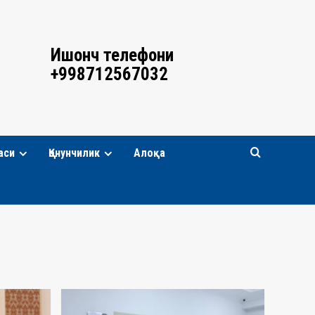
Ишонч телефони
+998712567032
аси
Қонунчилик
Алоқа