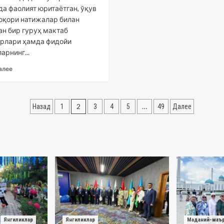
да фаолият юритаётган, ўқув
юқори натижалар билан
ан бир гуруҳ мактаб
рлари ҳамда фидойи
арнинг...
алее
Навигация
2
…
Назад
1
3
4
5
49
Далее
по
записям
Янгиликлар
Янгиликлар
Маданий-маъ