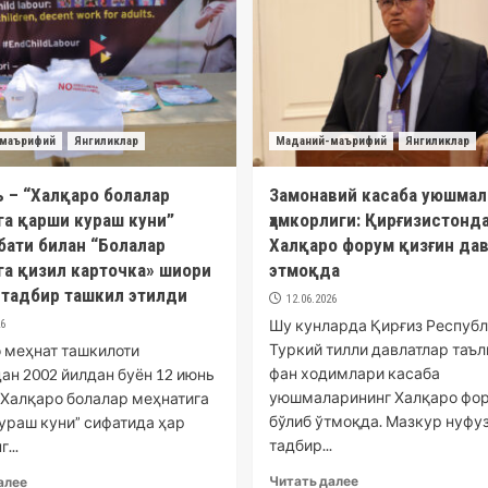
маърифий
Янгиликлар
Маданий-маърифий
Янгиликлар
ь – “Халқаро болалар
Замонавий касаба уюшмал
га қарши кураш куни”
ҳамкорлиги: Қирғизистонд
бати билан “Болалар
Халқаро форум қизғин да
га қизил карточка» шиори
этмоқда
 тадбир ташкил этилди
12.06.2026
Шу кунларда Қирғиз Респуб
26
Туркий тилли давлатлар таъл
 меҳнат ташкилоти
фан ходимлари касаба
ан 2002 йилдан буён 12 июнь
уюшмаларининг Халқаро фо
“Халқаро болалар меҳнатига
бўлиб ўтмоқда. Мазкур нуфу
ураш куни” сифатида ҳар
тадбир...
...
Читать далее
алее