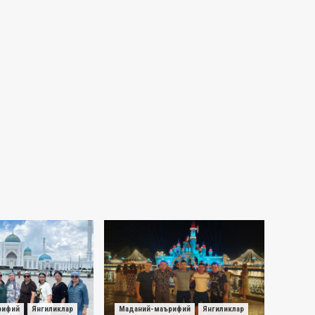
рифий
Янгиликлар
Маданий-маърифий
Янгиликлар