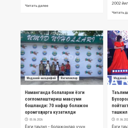
2002 йил
Читать далее
Читать д
Маданий-маърифий
Янгиликлар
Маданий-
Наманганда болаларни ёзги
Таълим
соғломлаштириш мавсуми
Бухоро
бошланди: 70 нафар болажон
пойтахт
оромгоҳларга кузатилди
ташкил
05.06.2026
01.06.20
Ёзги таътил – болажонлар учун
Ёзги та