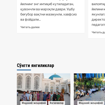
йилнинг энг интиқиб кутиладиган,
вилояти
қувончли ва мароқли даври. Ушбу
йилини 
беғубор вақтни мазмунли, хавфсиз
якунлаг
ва фойдали...
директо
педагогл
Читать далее
Читать д
Сўнгги янгиликлар
Маданий-маърифий
Янгиликлар
Маданий-маърифий