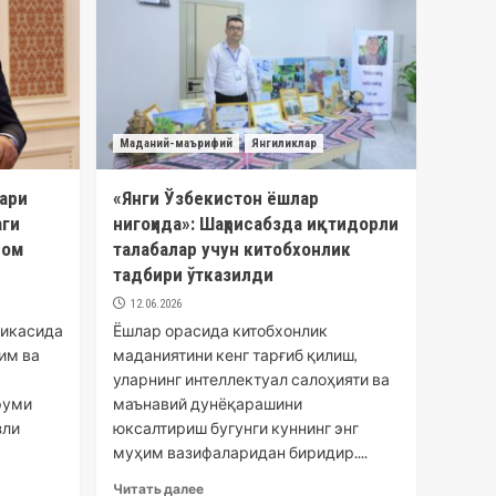
Маданий-маърифий
Янгиликлар
ари
«Янги Ўзбекистон ёшлар
аги
нигоҳида»: Шаҳрисабзда иқтидорли
вом
талабалар учун китобхонлик
тадбири ўтказилди
12.06.2026
ликасида
Ёшлар орасида китобхонлик
им ва
маданиятини кенг тарғиб қилиш,
уларнинг интеллектуал салоҳияти ва
руми
маънавий дунёқарашини
зли
юксалтириш бугунги куннинг энг
муҳим вазифаларидан биридир....
Читать далее