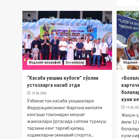
Маданий-маърифий
Янгиликлар
Маданий-
“Касаба уюшма кубоги” сўхлик
«Болала
устозларга насиб этди
карточ
болалар
10.06.2026
куни к
Ўзбекистон касаба уюшмалари
Федерациясининг Фарғона вилояти
10.06.20
кенгаши томонидан меҳнат
Жаҳон ҳ
жамоалари ўртасида соғлом турмуш
йили 12
тарзини кенг тарғиб қилиш,
болалар
ходимларни оммавий спортга...
куни си