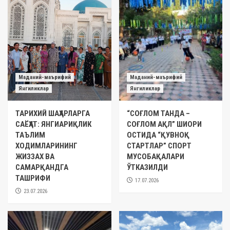
Маданий-маърифий
Маданий-маърифий
Янгиликлар
Янгиликлар
ТАРИХИЙ ШАҲАРЛАРГА
“СОҒЛОМ ТАНДА –
САЁҲАТ: ЯНГИАРИҚЛИК
СОҒЛОМ АҚЛ” ШИОРИ
ТАЪЛИМ
ОСТИДА “ҚУВНОҚ
ХОДИМЛАРИНИНГ
СТАРТЛАР” СПОРТ
ЖИЗЗАХ ВА
МУСОБАҚАЛАРИ
САМАРҚАНДГА
ЎТКАЗИЛДИ
ТАШРИФИ
17.07.2026
23.07.2026