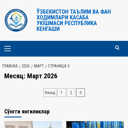
Перейти
к
ЎЗБЕКИСТОН ТАЪЛИМ ВА ФАН
ХОДИМЛАРИ КАСАБА
содержимому
УЮШМАСИ РЕСПУБЛИКА
КЕНГАШИ
Основное
меню
ГЛАВНАЯ
2026
МАРТ
СТРАНИЦА 3
Месяц:
Март 2026
Навигация
3
Назад
1
2
по
записям
Сўнгги янгиликлар