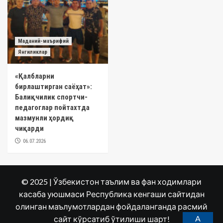
Маданий-маърифий
Янгиликлар
«Қалбларни
бирлаштирган саёҳат»:
Балиқчилик спортчи-
педагоглар пойтахтда
мазмунли ҳордиқ
чиқарди
06.07.2026
© 2025 | Ўзбекистон таълим ва фан ходимлари
касаба уюшмаси Республика кенгаши сайтидан
олинган маълумотлардан фойдаланганда расмий
A
сайт кўрсатиб ўтилиши шарт!