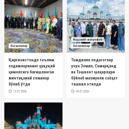
Маданий-маърифий
Янгиликлар
Янгиликлар
Қирғизистонда таълим
Томдилик педагоглар
ходимларининг ҳуқуқий
учун Зомин, Самарқанд
ҳимоясига бағишланган
ва Тошкент шаҳарлари
минтақавий семинар
бўйлаб мазмунли саёҳат
бўлиб ўтди
ташкил этилди
13.07.2026
09.07.2026