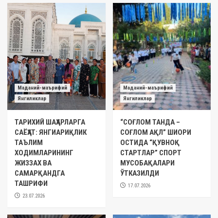
Маданий-маърифий
Маданий-маърифий
Янгиликлар
Янгиликлар
ТАРИХИЙ ШАҲАРЛАРГА
“СОҒЛОМ ТАНДА –
САЁҲАТ: ЯНГИАРИҚЛИК
СОҒЛОМ АҚЛ” ШИОРИ
ТАЪЛИМ
ОСТИДА “ҚУВНОҚ
ХОДИМЛАРИНИНГ
СТАРТЛАР” СПОРТ
ЖИЗЗАХ ВА
МУСОБАҚАЛАРИ
САМАРҚАНДГА
ЎТКАЗИЛДИ
ТАШРИФИ
17.07.2026
23.07.2026