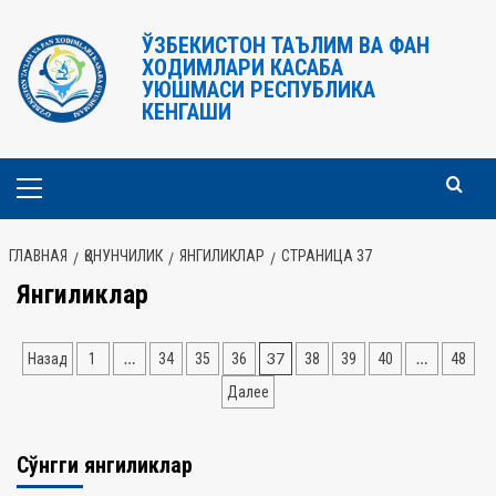
Перейти
к
ЎЗБЕКИСТОН ТАЪЛИМ ВА ФАН
ХОДИМЛАРИ КАСАБА
содержимому
УЮШМАСИ РЕСПУБЛИКА
КЕНГАШИ
Основное
меню
ГЛАВНАЯ
ҚОНУНЧИЛИК
ЯНГИЛИКЛАР
СТРАНИЦА 37
Янгиликлар
Навигация
…
37
…
Назад
1
34
35
36
38
39
40
48
по
Далее
записям
Сўнгги янгиликлар