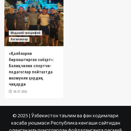
Маданий-маърифий
Янгиликлар
«Қалбларни
бирлаштирган саёҳат»:
Балиқчилик спортчи-
педагоглар пойтахтда
мазмунли ҳордиқ
чиқарди
06.07.2026
© 2025 | Ўзбекистон таълим ва фан ходимлари
касаба уюшмаси Республика кенгаши сайтидан
олинган маълумотлардан фойдаланганда расмий