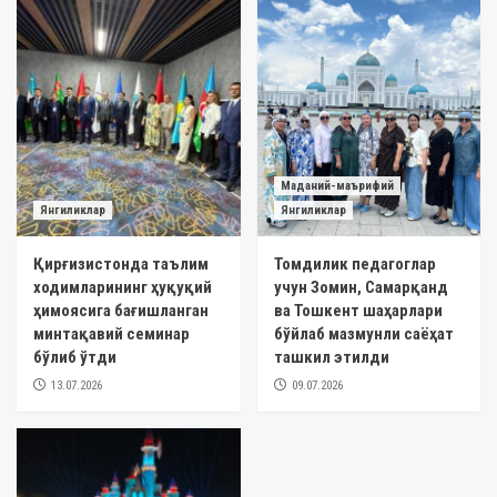
Маданий-маърифий
Янгиликлар
Янгиликлар
Қирғизистонда таълим
Томдилик педагоглар
ходимларининг ҳуқуқий
учун Зомин, Самарқанд
ҳимоясига бағишланган
ва Тошкент шаҳарлари
минтақавий семинар
бўйлаб мазмунли саёҳат
бўлиб ўтди
ташкил этилди
13.07.2026
09.07.2026