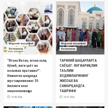
Маданий-маърифий
Маданий-маърифий
Янгиликлар
Янгиликлар
“Ягона Ватан, ягона халқ
ТАРИХИЙ ШАҲАРЛАРГА
бўлиб, янги ҳаёт ва
САЁҲАТ: ЯНГИАРИҚЛИК
келажак яратамиз!”:
ТАЪЛИМ
Наманган шаҳрида
ХОДИМЛАРИНИНГ
мустақилликнинг 35
ЖИЗЗАХ ВА
йиллиги кенг
САМАРҚАНДГА
нишонланмоқда
ТАШРИФИ
10.08.2026
23.07.2026