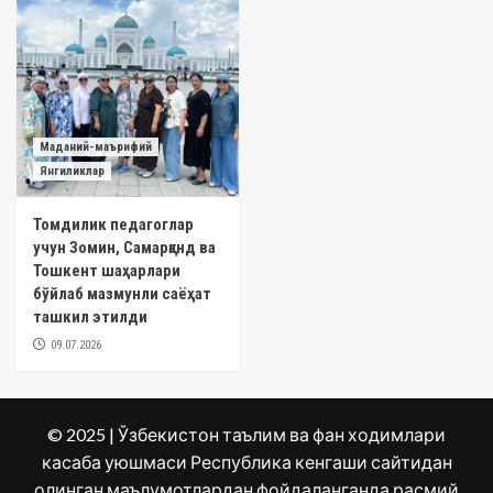
Маданий-маърифий
Янгиликлар
Томдилик педагоглар
учун Зомин, Самарқанд ва
Тошкент шаҳарлари
бўйлаб мазмунли саёҳат
ташкил этилди
09.07.2026
© 2025 | Ўзбекистон таълим ва фан ходимлари
касаба уюшмаси Республика кенгаши сайтидан
олинган маълумотлардан фойдаланганда расмий