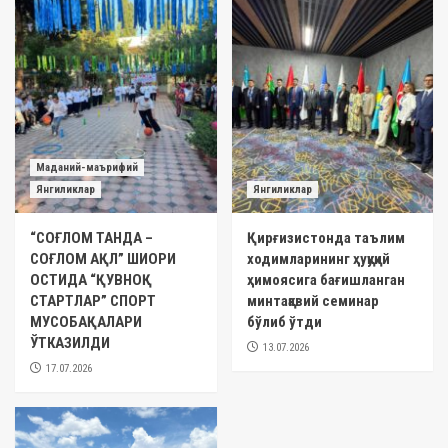
Маданий-маърифий
Янгиликлар
Янгиликлар
“СОҒЛОМ ТАНДА –
Қирғизистонда таълим
СОҒЛОМ АҚЛ” ШИОРИ
ходимларининг ҳуқуқий
ОСТИДА “ҚУВНОҚ
ҳимоясига бағишланган
СТАРТЛАР” СПОРТ
минтақавий семинар
МУСОБАҚАЛАРИ
бўлиб ўтди
ЎТКАЗИЛДИ
13.07.2026
17.07.2026