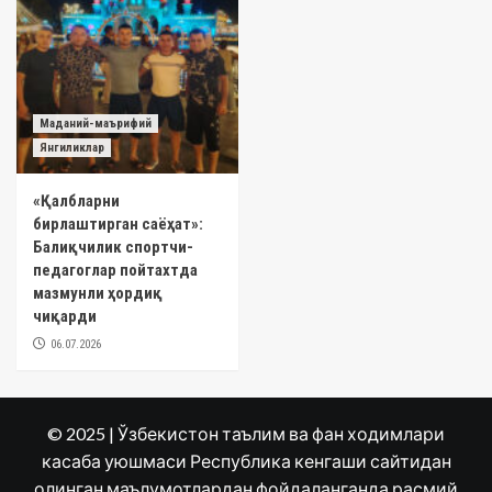
Маданий-маърифий
Янгиликлар
«Қалбларни
бирлаштирган саёҳат»:
Балиқчилик спортчи-
педагоглар пойтахтда
мазмунли ҳордиқ
чиқарди
06.07.2026
© 2025 | Ўзбекистон таълим ва фан ходимлари
касаба уюшмаси Республика кенгаши сайтидан
олинган маълумотлардан фойдаланганда расмий