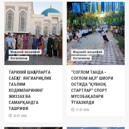
Маданий-маърифий
Маданий-маърифий
Янгиликлар
Янгиликлар
ТАРИХИЙ ШАҲАРЛАРГА
“СОҒЛОМ ТАНДА –
САЁҲАТ: ЯНГИАРИҚЛИК
СОҒЛОМ АҚЛ” ШИОРИ
ТАЪЛИМ
ОСТИДА “ҚУВНОҚ
ХОДИМЛАРИНИНГ
СТАРТЛАР” СПОРТ
ЖИЗЗАХ ВА
МУСОБАҚАЛАРИ
САМАРҚАНДГА
ЎТКАЗИЛДИ
ТАШРИФИ
17.07.2026
23.07.2026