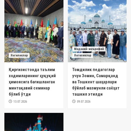
Маданий-маърифий
Янгиликлар
Янгиликлар
Қирғизистонда таълим
Томдилик педагоглар
ходимларининг ҳуқуқий
учун Зомин, Самарқанд
ҳимоясига бағишланган
ва Тошкент шаҳарлари
минтақавий семинар
бўйлаб мазмунли саёҳат
бўлиб ўтди
ташкил этилди
13.07.2026
09.07.2026