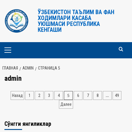
Перейти
к
ЎЗБЕКИСТОН ТАЪЛИМ ВА ФАН
ХОДИМЛАРИ КАСАБА
содержимому
УЮШМАСИ РЕСПУБЛИКА
КЕНГАШИ
Основное
меню
ГЛАВНАЯ
ADMIN
СТРАНИЦА 5
admin
Навигация
5
…
Назад
1
2
3
4
6
7
8
49
по
Далее
записям
Сўнгги янгиликлар