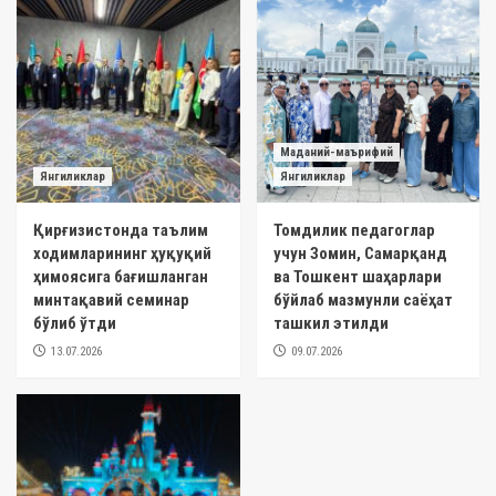
Маданий-маърифий
Янгиликлар
Янгиликлар
Қирғизистонда таълим
Томдилик педагоглар
ходимларининг ҳуқуқий
учун Зомин, Самарқанд
ҳимоясига бағишланган
ва Тошкент шаҳарлари
минтақавий семинар
бўйлаб мазмунли саёҳат
бўлиб ўтди
ташкил этилди
13.07.2026
09.07.2026