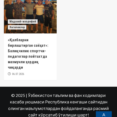
Маданий-маърифий
Янгиликлар
«Қалбларни
бирлаштирган саёҳат»:
Балиқчилик спортчи-
педагоглар пойтахтда
мазмунли ҳордиқ
чиқарди
06.07.2026
© 2025 | Ўзбекистон таълим ва фан ходимлари
касаба уюшмаси Республика кенгаши сайтидан
олинган маълумотлардан фойдаланганда расмий
A
сайт кўрсатиб ўтилиши шарт!