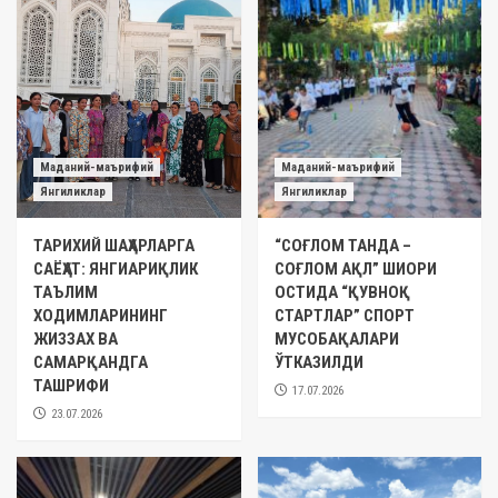
Маданий-маърифий
Маданий-маърифий
Янгиликлар
Янгиликлар
ТАРИХИЙ ШАҲАРЛАРГА
“СОҒЛОМ ТАНДА –
САЁҲАТ: ЯНГИАРИҚЛИК
СОҒЛОМ АҚЛ” ШИОРИ
ТАЪЛИМ
ОСТИДА “ҚУВНОҚ
ХОДИМЛАРИНИНГ
СТАРТЛАР” СПОРТ
ЖИЗЗАХ ВА
МУСОБАҚАЛАРИ
САМАРҚАНДГА
ЎТКАЗИЛДИ
ТАШРИФИ
17.07.2026
23.07.2026