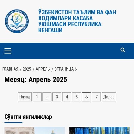
Перейти
к
ЎЗБЕКИСТОН ТАЪЛИМ ВА ФАН
ХОДИМЛАРИ КАСАБА
содержимому
УЮШМАСИ РЕСПУБЛИКА
КЕНГАШИ
Основное
меню
ГЛАВНАЯ
2025
АПРЕЛЬ
СТРАНИЦА 6
Месяц:
Апрель 2025
Навигация
…
6
Назад
1
3
4
5
7
Далее
по
записям
Сўнгги янгиликлар