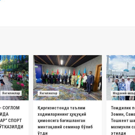
Янгиликлар
Янгиликлар
Маданий-маъ
– СОҒЛОМ
Қирғизистонда таълим
Томдилик п
ТИДА
ходимларининг ҳуқуқий
Зомин, Сам
АР” СПОРТ
ҳимоясига бағишланган
Тошкент ша
ЎТКАЗИЛДИ
минтақавий семинар бўлиб
мазмунли с
ўтди
этилди