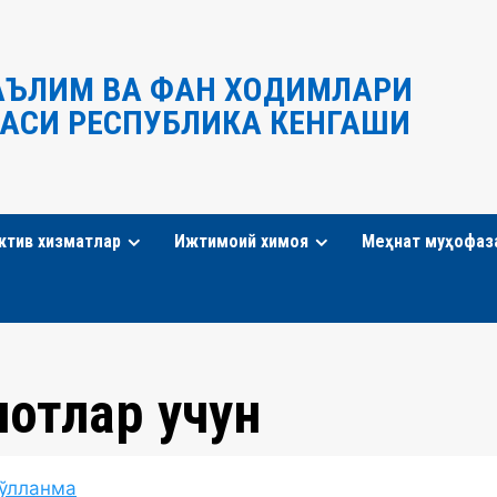
АЪЛИМ ВА ФАН ХОДИМЛАРИ
АСИ РЕСПУБЛИКА КЕНГАШИ
ктив хизматлар
Ижтимоий химоя
Меҳнат муҳофаз
отлар учун
қўлланма