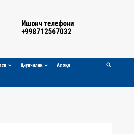
Ишонч телефони
+998712567032
аси
Қонунчилик
Алоқа