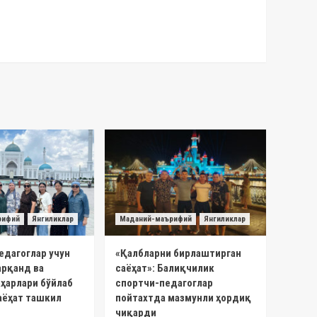
рифий
Янгиликлар
Маданий-маърифий
Янгиликлар
едагоглар учун
«Қалбларни бирлаштирган
арқанд ва
саёҳат»: Балиқчилик
ҳарлари бўйлаб
спортчи-педагоглар
аёҳат ташкил
пойтахтда мазмунли ҳордиқ
чиқарди