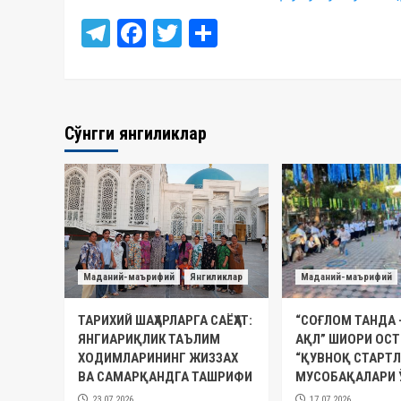
Telegram
Facebook
Twitter
Отправить
Сўнгги янгиликлар
Маданий-маърифий
Янгиликлар
Маданий-маърифий
ТАРИХИЙ ШАҲАРЛАРГА САЁҲАТ:
“СОҒЛОМ ТАНДА 
ЯНГИАРИҚЛИК ТАЪЛИМ
АҚЛ” ШИОРИ ОС
ХОДИМЛАРИНИНГ ЖИЗЗАХ
“ҚУВНОҚ СТАРТЛ
ВА САМАРҚАНДГА ТАШРИФИ
МУСОБАҚАЛАРИ 
23.07.2026
17.07.2026