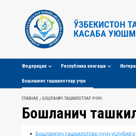
Перейти
к
содержимому
ЎЗБЕКИСТОН Т
КАСАБА УЮШМ
Федерация
Республика кенгаши
Интера
Бошланғич ташкилотлар учун
ГЛАВНАЯ
БОШЛАНҒИЧ ТАШКИЛОТЛАР УЧУН
Бошланғич ташкил
Бошланғич ташкилотлар учун услубий 