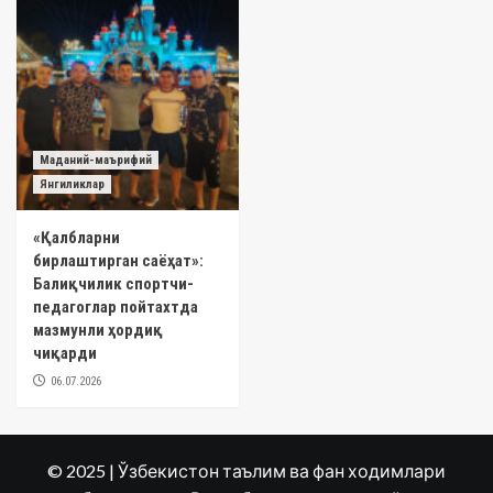
Маданий-маърифий
Янгиликлар
«Қалбларни
бирлаштирган саёҳат»:
Балиқчилик спортчи-
педагоглар пойтахтда
мазмунли ҳордиқ
чиқарди
06.07.2026
© 2025 | Ўзбекистон таълим ва фан ходимлари