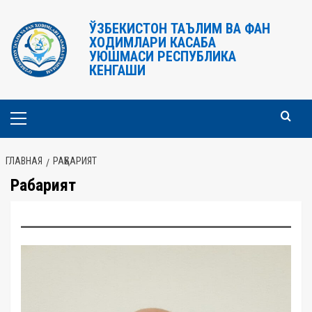
Перейти
к
ЎЗБЕКИСТОН ТАЪЛИМ ВА ФАН
ХОДИМЛАРИ КАСАБА
содержимому
УЮШМАСИ РЕСПУБЛИКА
КЕНГАШИ
Основное
меню
ГЛАВНАЯ
РАҲБАРИЯТ
Раҳбарият