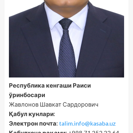
Республика кенгаши Раиси
ўринбосари
Жавлонов Шавкат Сардорович
Қабул кунлари:
Электрон почта:
talim.info@kasaba.uz
Қабулхона
рақами:
+998 71 252 22 64