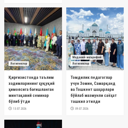
Маданий-маърифий
Янгиликлар
Янгиликлар
Қирғизистонда таълим
Томдилик педагоглар
ходимларининг ҳуқуқий
учун Зомин, Самарқанд
ҳимоясига бағишланган
ва Тошкент шаҳарлари
минтақавий семинар
бўйлаб мазмунли саёҳат
бўлиб ўтди
ташкил этилди
13.07.2026
09.07.2026