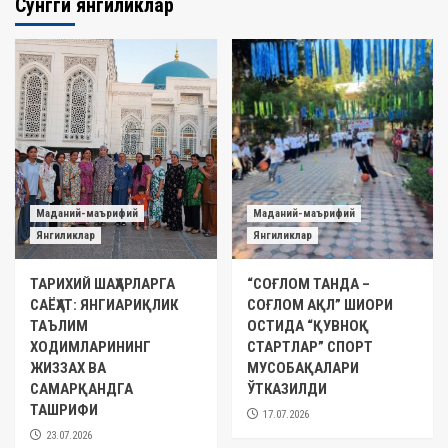
Сўнгги янгиликлар
Маданий-маърифий
Маданий-маърифий
Янгиликлар
Янгиликлар
ТАРИХИЙ ШАҲАРЛАРГА
“СОҒЛОМ ТАНДА –
САЁҲАТ: ЯНГИАРИҚЛИК
СОҒЛОМ АҚЛ” ШИОРИ
ТАЪЛИМ
ОСТИДА “ҚУВНОҚ
ХОДИМЛАРИНИНГ
СТАРТЛАР” СПОРТ
ЖИЗЗАХ ВА
МУСОБАҚАЛАРИ
САМАРҚАНДГА
ЎТКАЗИЛДИ
ТАШРИФИ
17.07.2026
23.07.2026