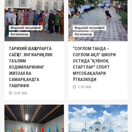
Маданий-маърифий
Маданий-маърифий
Янгиликлар
Янгиликлар
ТАРИХИЙ ШАҲАРЛАРГА
“СОҒЛОМ ТАНДА –
САЁҲАТ: ЯНГИАРИҚЛИК
СОҒЛОМ АҚЛ” ШИОРИ
ТАЪЛИМ
ОСТИДА “ҚУВНОҚ
ХОДИМЛАРИНИНГ
СТАРТЛАР” СПОРТ
ЖИЗЗАХ ВА
МУСОБАҚАЛАРИ
САМАРҚАНДГА
ЎТКАЗИЛДИ
ТАШРИФИ
17.07.2026
23.07.2026