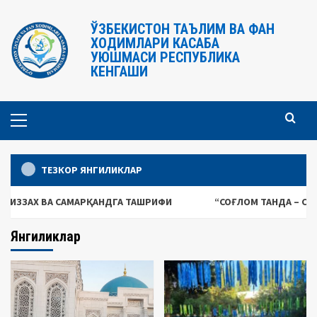
Перейти
к
ЎЗБЕКИСТОН ТАЪЛИМ ВА ФАН
ХОДИМЛАРИ КАСАБА
содержимому
УЮШМАСИ РЕСПУБЛИКА
КЕНГАШИ
Основное
меню
ТЕЗКОР ЯНГИЛИКЛАР
АМАРҚАНДГА ТАШРИФИ
“СОҒЛОМ ТАНДА – СОҒЛОМ АҚЛ” ШИ
Янгиликлар