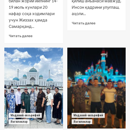
билан жорий йилнинг 14-
қилиш анъанаси мавжуд.
19 июль кунлари 20
Инсон қадрини улуғлаш,
нафар соҳа ходимлари
аҳоли...
учун Жиззах ҳамда
Читать далее
Самарқанд...
Читать далее
Маданий-маърифий
Маданий-маърифий
Янгиликлар
Янгиликлар