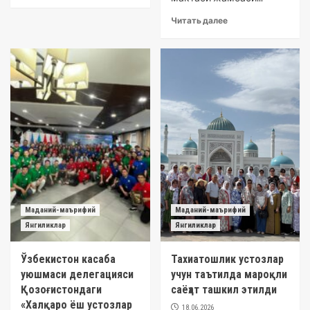
Читать далее
Маданий-маърифий
Маданий-маърифий
Янгиликлар
Янгиликлар
Ўзбекистон касаба
Тахиатошлик устозлар
уюшмаси делегацияси
учун таътилда мароқли
Қозоғистондаги
саёҳат ташкил этилди
«Халқаро ёш устозлар
18.06.2026