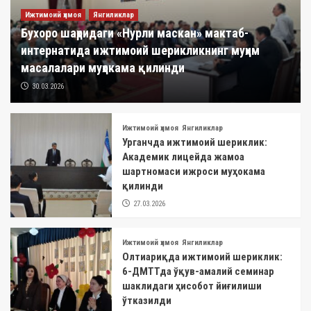
Ижтимоий ҳимоя
Янгиликлар
Бухоро шаҳридаги «Нурли маскан» мактаб-
интернатида ижтимоий шерикликнинг муҳим
масалалари муҳокама қилинди
30.03.2026
Ижтимоий ҳимоя
Янгиликлар
Урганчда ижтимоий шериклик:
Академик лицейда жамоа
шартномаси ижроси муҳокама
қилинди
27.03.2026
Ижтимоий ҳимоя
Янгиликлар
Олтиариқда ижтимоий шериклик:
6-ДМТТда ўқув-амалий семинар
шаклидаги ҳисобот йиғилиши
ўтказилди