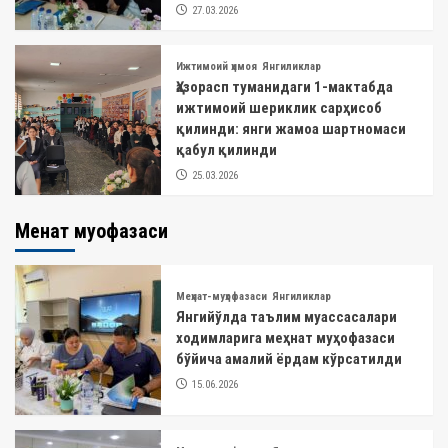
27.03.2026
Ижтимоий ҳимоя
Янгиликлар
Ҳазорасп туманидаги 1-мактабда
ижтимоий шериклик сарҳисоб
қилинди: янги жамоа шартномаси
қабул қилинди
25.03.2026
Меҳнат муҳофазаси
Меҳнат-муҳофазаси
Янгиликлар
Янгийўлда таълим муассасалари
ходимларига меҳнат муҳофазаси
бўйича амалий ёрдам кўрсатилди
15.06.2026