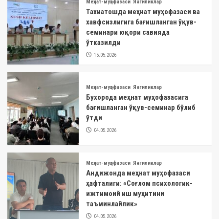
Меҳнат-муҳофазаси
Янгиликлар
Тахиатошда меҳнат муҳофазаси ва
хавфсизлигига бағишланган ўқув-
семинари юқори савияда
ўтказилди
15.05.2026
Меҳнат-муҳофазаси
Янгиликлар
Бухорода меҳнат муҳофазасига
бағишланган ўқув-семинар бўлиб
ўтди
04.05.2026
Меҳнат-муҳофазаси
Янгиликлар
Андижонда меҳнат муҳофазаси
ҳафталиги: «Соғлом психологик-
ижтимоий иш муҳитини
таъминлайлик»
04.05.2026