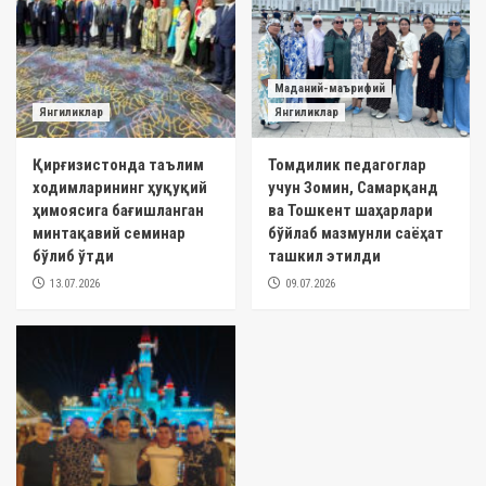
Маданий-маърифий
Янгиликлар
Янгиликлар
Қирғизистонда таълим
Томдилик педагоглар
ходимларининг ҳуқуқий
учун Зомин, Самарқанд
ҳимоясига бағишланган
ва Тошкент шаҳарлари
минтақавий семинар
бўйлаб мазмунли саёҳат
бўлиб ўтди
ташкил этилди
13.07.2026
09.07.2026