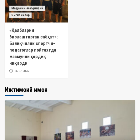
Маданий-маърифий
Янгиликлар
«Қалбларни
бирлаштирган саёҳат»:
Балиқчилик спортчи-
педагоглар пойтахтда
мазмунли ҳордиқ
чиқарди
06.07.2026
Ижтимоий ҳимоя