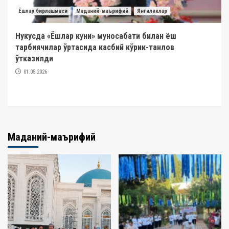
Ёшлар бирлашмаси
Маданий-маърифий
Янгиликлар
Нукусда «Ёшлар куни» муносабати билан ёш
тарбиячилар ўртасида касбий кўрик-танлов
ўтказилди
01.05.2026
Маданий-маърифий