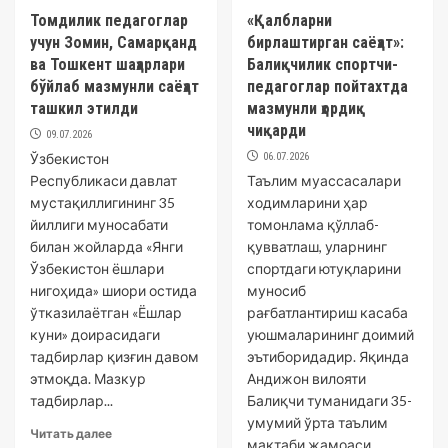
Томдилик педагоглар
«Қалбларни
учун Зомин, Самарқанд
бирлаштирган саёҳат»:
ва Тошкент шаҳарлари
Балиқчилик спортчи-
бўйлаб мазмунли саёҳат
педагоглар пойтахтда
ташкил этилди
мазмунли ҳордиқ
чиқарди
09.07.2026
Ўзбекистон
06.07.2026
Республикаси давлат
Таълим муассасалари
мустақиллигининг 35
ходимларини ҳар
йиллиги муносабати
томонлама қўллаб-
билан жойларда «Янги
қувватлаш, уларнинг
Ўзбекистон ёшлари
спортдаги ютуқларини
нигоҳида» шиори остида
муносиб
ўтказилаётган «Ёшлар
рағбатлантириш касаба
куни» доирасидаги
уюшмаларининг доимий
тадбирлар қизғин давом
эътиборидадир. Яқинда
этмоқда. Мазкур
Андижон вилояти
тадбирлар...
Балиқчи туманидаги 35-
умумий ўрта таълим
Читать далее
мактаби жамоаси...