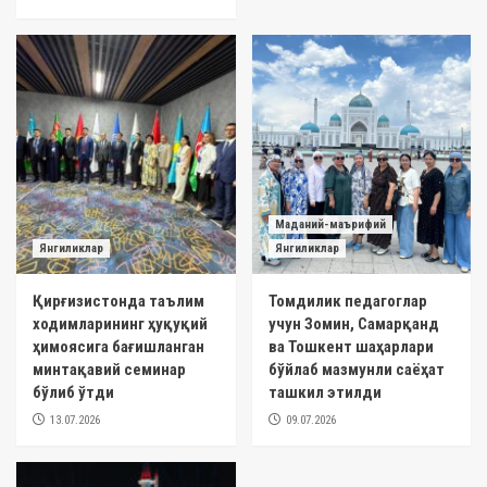
Маданий-маърифий
Янгиликлар
Янгиликлар
Қирғизистонда таълим
Томдилик педагоглар
ходимларининг ҳуқуқий
учун Зомин, Самарқанд
ҳимоясига бағишланган
ва Тошкент шаҳарлари
минтақавий семинар
бўйлаб мазмунли саёҳат
бўлиб ўтди
ташкил этилди
13.07.2026
09.07.2026