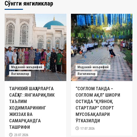
Сўнгги янгиликлар
Маданий-маърифий
Маданий-маърифий
Янгиликлар
Янгиликлар
ТАРИХИЙ ШАҲАРЛАРГА
“СОҒЛОМ ТАНДА –
САЁҲАТ: ЯНГИАРИҚЛИК
СОҒЛОМ АҚЛ” ШИОРИ
ТАЪЛИМ
ОСТИДА “ҚУВНОҚ
ХОДИМЛАРИНИНГ
СТАРТЛАР” СПОРТ
ЖИЗЗАХ ВА
МУСОБАҚАЛАРИ
САМАРҚАНДГА
ЎТКАЗИЛДИ
ТАШРИФИ
17.07.2026
23.07.2026