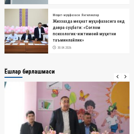
Меҳнат-муҳофазаси
Янгиликлар
Жиззахда меҳнат муҳофазасига оид
давра суҳбати: «Соғлом
психологик-ижтимоий муҳитни
таъминлайлик»
30.04.2026
Ёшлар бирлашмаси