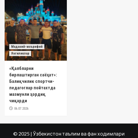
Маданий-маърифий
Янгиликлар
«Қалбларни
бирлаштирган саёҳат»:
Балиқчилик спортчи-
педагоглар пойтахтда
мазмунли ҳордиқ
чиқарди
06.07.2026
© 2025 | Ўзбекистон таълим ва фан ходимлари