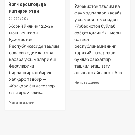
ёзги оромгоҳи»да
Ўзбекистон таълим ва
иштирок этди
фан ходимлари касаба
29.06.2026
уюшмаси томонидан
Жорий йилнинг 22–26
«Ўзбекистон бўйлаб
июнь кунлари
саёҳат қилинг!» шиори
Қозоғистон
остида
Республикасида таълим
республикамизнинг
соҳаси ходимлари ва
тарихий шаҳарлари
касаба уюшмалари ёш
бўйлаб саёҳатлар
фаолларини
ташкил этиш эзгу
бирлаштирган йирик
анъанага айланган. Ана...
халқаро тадбир —
Читать далее
«Халқаро ёш устозлар
ёзги оромгоҳи»...
Читать далее