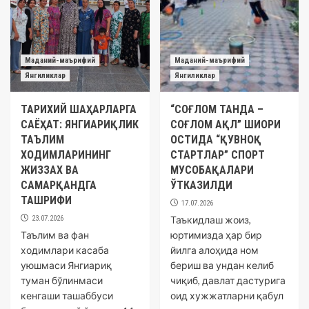
Маданий-маърифий
Маданий-маърифий
Янгиликлар
Янгиликлар
ТАРИХИЙ ШАҲАРЛАРГА
“СОҒЛОМ ТАНДА –
САЁҲАТ: ЯНГИАРИҚЛИК
СОҒЛОМ АҚЛ” ШИОРИ
ТАЪЛИМ
ОСТИДА “ҚУВНОҚ
ХОДИМЛАРИНИНГ
СТАРТЛАР” СПОРТ
ЖИЗЗАХ ВА
МУСОБАҚАЛАРИ
САМАРҚАНДГА
ЎТКАЗИЛДИ
ТАШРИФИ
17.07.2026
23.07.2026
Таъкидлаш жоиз,
Таълим ва фан
юртимизда ҳар бир
ходимлари касаба
йилга алоҳида ном
уюшмаси Янгиариқ
бериш ва ундан келиб
туман бўлинмаси
чиқиб, давлат дастурига
кенгаши ташаббуси
оид хужжатларни қабул