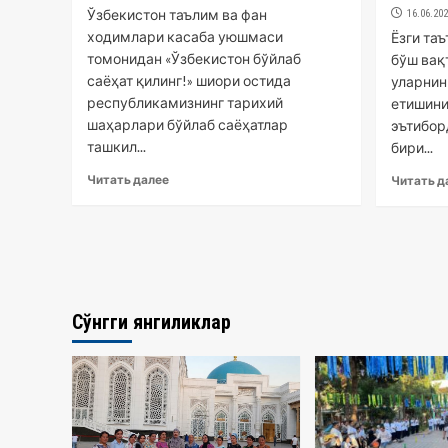
Ўзбекистон таълим ва фан
16.06.20
ходимлари касаба уюшмаси
Ёзги та
томонидан «Ўзбекистон бўйлаб
бўш вақ
саёҳат қилинг!» шиори остида
уларнин
республикамизнинг тарихий
етишини
шаҳарлари бўйлаб саёҳатлар
эътибор
ташкил...
бири...
Читать далее
Читать д
Сўнгги янгиликлар