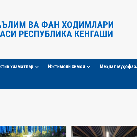
АЪЛИМ ВА ФАН ХОДИМЛАРИ
АСИ РЕСПУБЛИКА КЕНГАШИ
ктив хизматлар
Ижтимоий химоя
Меҳнат муҳофаз