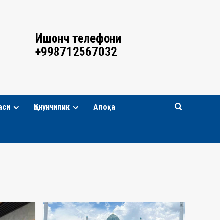
Ишонч телефони
+998712567032
аси
Қонунчилик
Алоқа