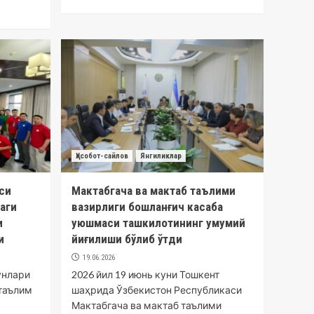
Ҳисобот-сайлов
Янгиликлар
си
Мактабгача ва мактаб таълими
аги
вазирлиги бошланғич касаба
и
уюшмаси ташкилотининг умумий
и
йиғилиши бўлиб ўтди
19.06.2026
унлари
2026 йил 19 июнь куни Тошкент
таълим
шаҳрида Ўзбекистон Республикаси
Мактабгача ва мактаб таълими