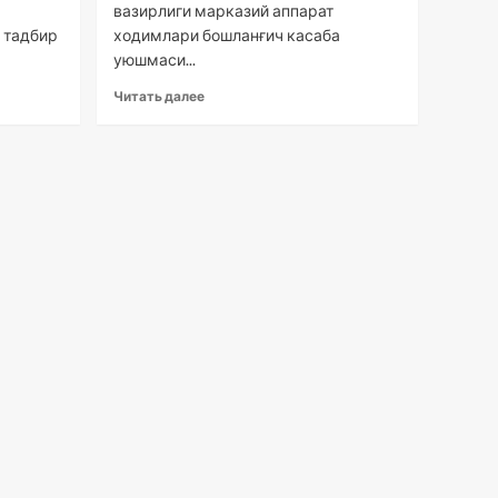
вазирлиги марказий аппарат
 тадбир
ходимлари бошланғич касаба
уюшмаси...
Читать далее