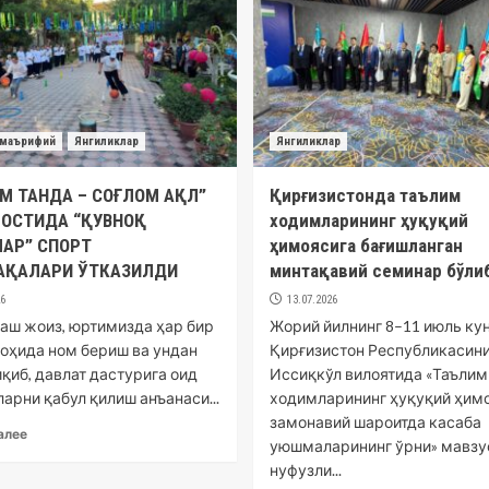
маърифий
Янгиликлар
Янгиликлар
М ТАНДА – СОҒЛОМ АҚЛ”
Қирғизистонда таълим
 ОСТИДА “ҚУВНОҚ
ходимларининг ҳуқуқий
АР” СПОРТ
ҳимоясига бағишланган
АҚАЛАРИ ЎТКАЗИЛДИ
минтақавий семинар бўли
26
13.07.2026
аш жоиз, юртимизда ҳар бир
Жорий йилнинг 8–11 июль ку
лоҳида ном бериш ва ундан
Қирғизистон Республикасини
иқиб, давлат дастурига оид
Иссиқкўл вилоятида «Таълим
арни қабул қилиш анъанаси...
ходимларининг ҳуқуқий ҳимо
замонавий шароитда касаба
алее
уюшмаларининг ўрни» мавзу
нуфузли...