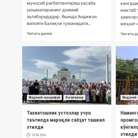
муносиб рағбатлантириш касаба
кенгаши
уюшмаларининг доимий
мактаб 
эътиборидадир. Яқинда Андижон
ҳамкорл
вилояти Балиқчи туманидаги...
меҳнат н
Читать далее
Читать д
Маданий-маърифий
Янгиликлар
Маданий-
Тахиатошлик устозлар учун
Наманг
таътилда мароқли саёҳат ташкил
оромго
этилди
кўнгил
этилди
18.06.2026