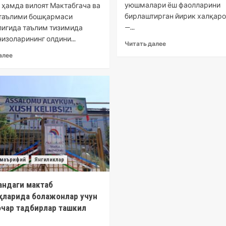
уюшмалари ёш фаолларини
 ҳамда вилоят Мактабгача ва
бирлаштирган йирик халқаро
таълими бошқармаси
—...
игида таълим тизимида
изоларининг олдини...
Читать далее
алее
маърифий
Янгиликлар
андаги мактаб
ҳларида болажонлар учун
очар тадбирлар ташкил