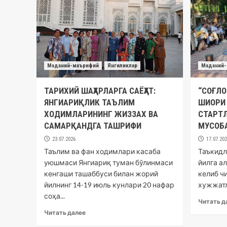
Маданий-маърифий
Янгиликлар
Маданий-
ТАРИХИЙ ШАҲАРЛАРГА САЁҲАТ:
“СОҒЛО
ЯНГИАРИҚЛИК ТАЪЛИМ
ШИОРИ
ХОДИМЛАРИНИНГ ЖИЗЗАХ ВА
СТАРТЛ
САМАРҚАНДГА ТАШРИФИ
МУСОБ
23.07.2026
17.07.20
Таълим ва фан ходимлари касаба
Таъкидл
уюшмаси Янгиариқ туман бўлинмаси
йилга а
кенгаши ташаббуси билан жорий
келиб ч
йилнинг 14-19 июль кунлари 20 нафар
хужжатл
соҳа...
Читать д
Читать далее