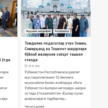
Маданий-маърифий
Янгиликлар
Томдилик педагоглар учун Зомин,
Самарқанд ва Тошкент шаҳарлари
бўйлаб мазмунли саёҳат ташкил
б ўтди
этилди
09.07.2026
нлари
Ўзбекистон Республикаси давлат
нг
мустақиллигининг 35 йиллиги
муносабати билан жойларда «Янги
яси:
Ўзбекистон ёшлари нигоҳида» шиори
остида ўтказилаётган «Ёшлар куни»
сида
доирасидаги тадбирлар...
Читать далее