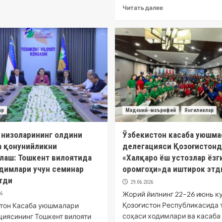
Читать далее
ар
Маданий-маърифий
Янгиликлар
 низоларининг олдини
Ўзбекистон касаба уюшма
а қонунийликни
делегацияси Қозоғистонд
лаш: Тошкент вилоятида
«Халқаро ёш устозлар ёзг
одимлари учун семинар
оромгоҳи»да иштирок этд
ўтди
29.06.2026
Жорий йилнинг 22–26 июнь к
26
Қозоғистон Республикасида 
тон Касаба уюшмалари
соҳаси ходимлари ва касаба
иясининг Тошкент вилояти