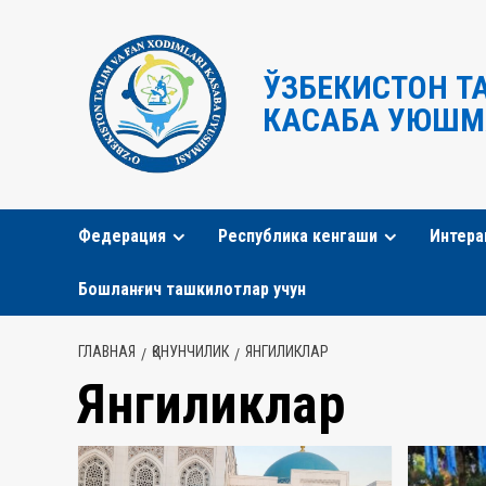
Перейти
к
содержимому
ЎЗБЕКИСТОН Т
КАСАБА УЮШМ
Федерация
Республика кенгаши
Интера
Бошланғич ташкилотлар учун
ГЛАВНАЯ
ҚОНУНЧИЛИК
ЯНГИЛИКЛАР
Янгиликлар