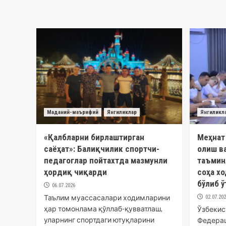
Маданий-маърифий
Янгиликлар
Янгиликл
«Қалбларни бирлаштирган
Меҳнат
саёҳат»: Балиқчилик спортчи-
олиш в
педагоглар пойтахтда мазмунли
таъмин
ҳордиқ чиқарди
соҳа х
бўлиб 
06.07.2026
Таълим муассасалари ходимларини
02.07.20
ҳар томонлама қўллаб-қувватлаш,
Ўзбекис
уларнинг спортдаги ютуқларини
Федерац