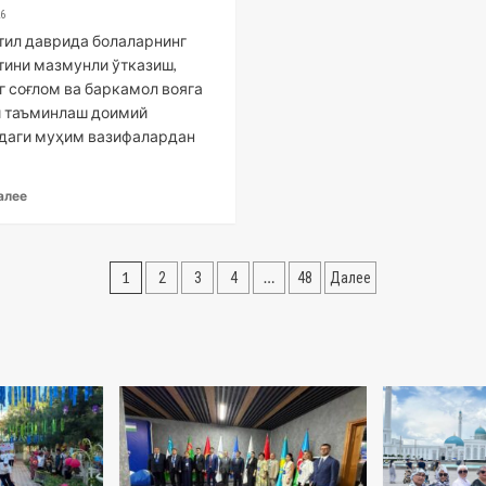
26
ътил даврида болаларнинг
тини мазмунли ўтказиш,
г соғлом ва баркамол вояга
 таъминлаш доимий
даги муҳим вазифалардан
алее
Навигация
1
…
2
3
4
48
Далее
по
записям