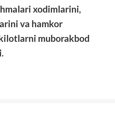
hmalari xodimlarini,
larini va hamkor
kilotlarni muborakbod
.