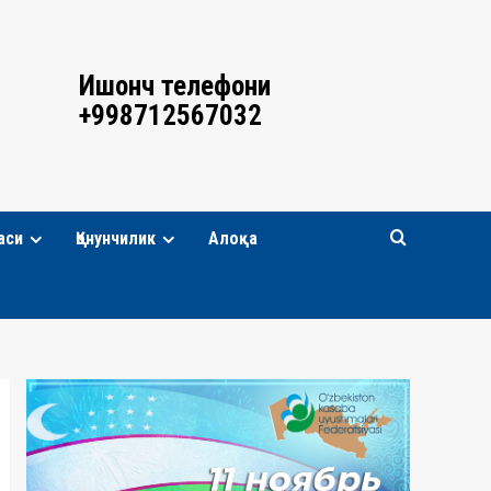
Ишонч телефони
+998712567032
аси
Қонунчилик
Алоқа