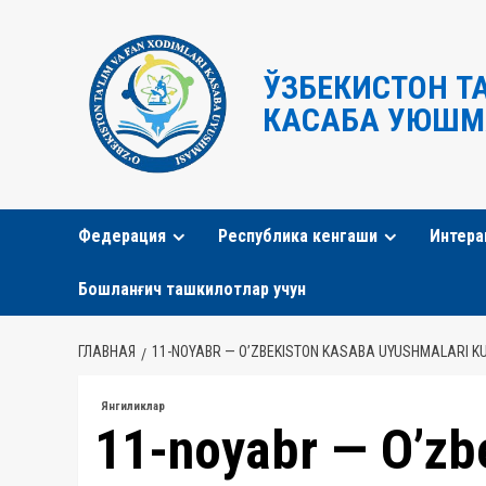
Перейти
к
содержимому
ЎЗБЕКИСТОН Т
КАСАБА УЮШМ
Федерация
Республика кенгаши
Интера
Бошланғич ташкилотлар учун
ГЛАВНАЯ
11-NOYABR — O’ZBEKISTON KASABA UYUSHMALARI KU
Янгиликлар
11-noyabr — O’zb