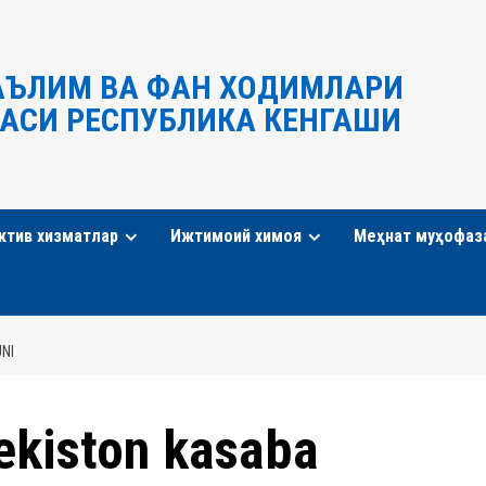
АЪЛИМ ВА ФАН ХОДИМЛАРИ
АСИ РЕСПУБЛИКА КЕНГАШИ
ктив хизматлар
Ижтимоий химоя
Меҳнат муҳофаз
NI
ekiston kasaba