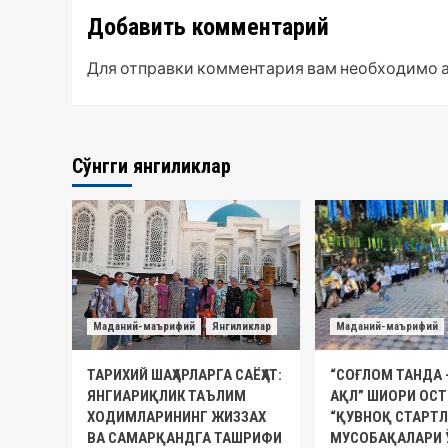
Добавить комментарий
Для отправки комментария вам необходимо
Сўнгги янгиликлар
Маданий-маърифий
Янгиликлар
Маданий-маърифий
ТАРИХИЙ ШАҲАРЛАРГА САЁҲАТ:
“СОҒЛОМ ТАНДА 
ЯНГИАРИҚЛИК ТАЪЛИМ
АҚЛ” ШИОРИ ОС
ХОДИМЛАРИНИНГ ЖИЗЗАХ
“ҚУВНОҚ СТАРТЛ
ВА САМАРҚАНДГА ТАШРИФИ
МУСОБАҚАЛАРИ 