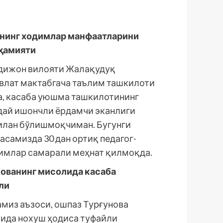
нинг ходимлар манфаатларини
ҳамияти
ндижон вилояти Жалақудуқ
влат мактабгача таълим ташкилоти
а, касаба уюшма ташкилотининг
дай ишончли ёрдамчи эканлиги
илан бўлишмоқчиман. Бугунги
асамизда 30 дан ортиқ педагог-
димлар самарали меҳнат қилмоқда.
ованинг мисолида касаба
ли
миз аъзоси, ошпаз Турғунова
ида нохуш ҳодиса туфайли