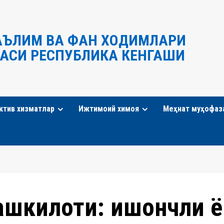
АЪЛИМ ВА ФАН ХОДИМЛАРИ
АСИ РЕСПУБЛИКА КЕНГАШИ
ктив хизматлар
Ижтимоий химоя
Меҳнат муҳофаз
ашкилоти: ишончли 