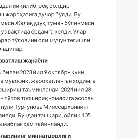
надан йиқилиб, оёқ болдир
ш жароҳатига дучор бўлди. Бу
шмаси Жалақудуқ туман бўлинмаси
ўз вақтида ёрдамга келди. Улар
рар тўловини олиш учун тегишли
ладилар.
увватлаш жараёни
AJ билан 2023 йил 9 октябрь куни
а мувофиқ, жароҳатланган ходимга
ошириш таъминланди. 2024 йил 28
ан тўлов топшириқномасига асосан
н пули Турғунова Мияссархоннинг
зилди. Бундан ташқари, ойлик 405
 маблағ ҳам тайинланди.
оларининг миннатдорлиги