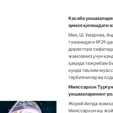
Касаба уюшмалари
ҳимоя қилишдаги а
Мен, Ш. Умарова, А
туманидаги №29-да
директори сифатид
жамоамиз учун қан
ҳақида тажрибам б
кунда таълим муасс
тарбиячилар ва хо
Мияссархон Турғун
уюшмаларининг ро
Жорий йилда жамоа
Мияссархон иш жой