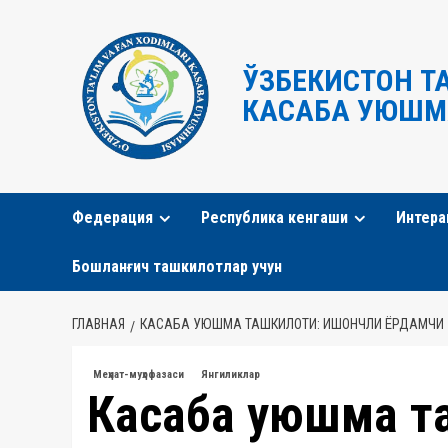
Перейти
к
содержимому
ЎЗБЕКИСТОН Т
КАСАБА УЮШМ
Федерация
Республика кенгаши
Интера
Бошланғич ташкилотлар учун
ГЛАВНАЯ
КАСАБА УЮШМА ТАШКИЛОТИ: ИШОНЧЛИ ЁРДАМЧИ
Меҳнат-муҳофазаси
Янгиликлар
Касаба уюшма т