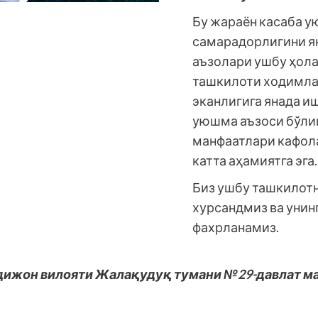
Бу жараён касаба 
самарадорлигини ян
аъзолари ушбу ҳола
ташкилоти ходимла
эканлигига янада и
уюшма аъзоси бўли
манфаатлари кафола
катта аҳамиятга эга.
Биз ушбу ташкилот
хурсандмиз ва унин
фахрланамиз.
дижон вилояти Жалақудуқ тумани №29-давлат ма