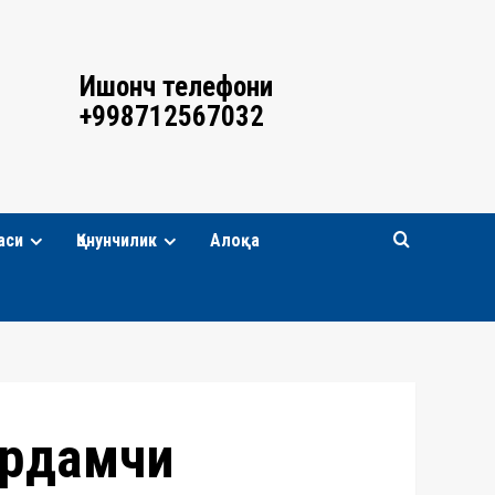
Ишонч телефони
+998712567032
аси
Қонунчилик
Алоқа
ёрдамчи