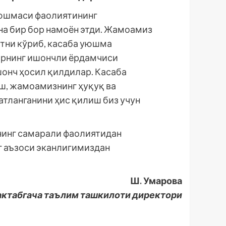
уюшмаси фаолиятининг
а бир бор намоён этди. Жамоамиз
тни кўриб, касаба уюшма
рнинг ишончли ёрдамчиси
шонч ҳосил қилдилар. Касаба
ш, жамоамизнинг ҳуқуқ ва
тланганини ҳис қилиш биз учун
нинг самарали фаолиятидан
г аъзоси эканлигимиздан
Ш. Умарова
ктабгача таълим ташкилоти директори