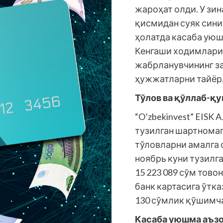
жароҳат олди. У зи
қисмидан суяк сини
ҳолатда касаба ую
Кенгаши ходимлари 
жабрланувчининг за
ҳужжатларни тайёр
Тўлов ва қўллаб-қ
“O’zbekinvest” EISK 
тузилган шартномаг
тўловларни амалга 
ноябрь куни тузилг
15 223 089 сўм тово
банк картасига ўтка
130 сўмлик қўшимча
Касаба уюшма аъз