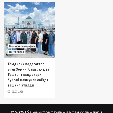
Маданий-маърифий
Янгиликлар
Томдилик педагоглар
учун Зомин, Самарқанд ва
Тошкент шаҳарлари
бўйлаб мазмунли саёҳат
ташкил этилди
09.07.2026
© 2025 | Ўзбекистон таълим ва фан ходимлари