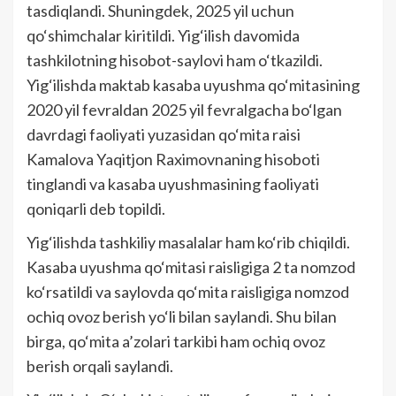
tasdiqlandi. Shuningdek, 2025 yil uchun
qo‘shimchalar kiritildi. Yig‘ilish davomida
tashkilotning hisobot-saylovi ham o‘tkazildi.
Yig‘ilishda maktab kasaba uyushma qo‘mitasining
2020 yil fevraldan 2025 yil fevralgacha bo‘lgan
davrdagi faoliyati yuzasidan qo‘mita raisi
Kamalova Yaqitjon Raximovnaning hisoboti
tinglandi va kasaba uyushmasining faoliyati
qoniqarli deb topildi.
Yig‘ilishda tashkiliy masalalar ham ko‘rib chiqildi.
Kasaba uyushma qo‘mitasi raisligiga 2 ta nomzod
ko‘rsatildi va saylovda qo‘mita raisligiga nomzod
ochiq ovoz berish yo‘li bilan saylandi. Shu bilan
birga, qo‘mita a’zolari tarkibi ham ochiq ovoz
berish orqali saylandi.