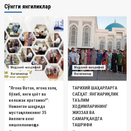
Сўнгги янгиликлар
Маданий-маърифий
Маданий-маърифий
Янгиликлар
Янгиликлар
“Ягона Ватан, ягона халқ
ТАРИХИЙ ШАҲАРЛАРГА
бўлиб, янги ҳаёт ва
САЁҲАТ: ЯНГИАРИҚЛИК
келажак яратамиз!”:
ТАЪЛИМ
Наманган шаҳрида
ХОДИМЛАРИНИНГ
мустақилликнинг 35
ЖИЗЗАХ ВА
йиллиги кенг
САМАРҚАНДГА
нишонланмоқда
ТАШРИФИ