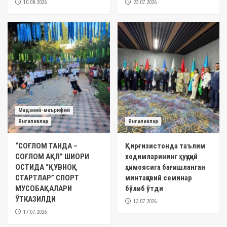
10.08.2026
23.07.2026
Маданий-маърифий
Янгиликлар
Янгиликлар
“СОҒЛОМ ТАНДА –
Қирғизистонда таълим
СОҒЛОМ АҚЛ” ШИОРИ
ходимларининг ҳуқуқий
ОСТИДА “ҚУВНОҚ
ҳимоясига бағишланган
СТАРТЛАР” СПОРТ
минтақавий семинар
МУСОБАҚАЛАРИ
бўлиб ўтди
ЎТКАЗИЛДИ
13.07.2026
17.07.2026