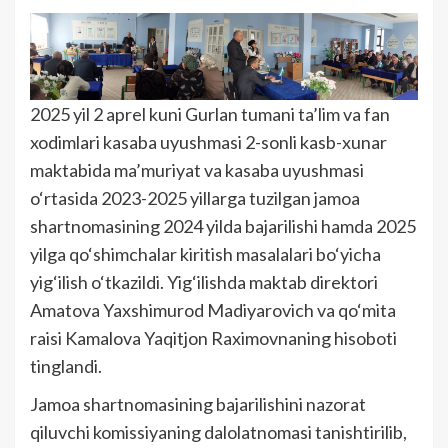
2025 yil 2 aprel kuni Gurlan tumani ta’lim va fan
xodimlari kasaba uyushmasi 2-sonli kasb-xunar
maktabida ma’muriyat va kasaba uyushmasi
o‘rtasida 2023-2025 yillarga tuzilgan jamoa
shartnomasining 2024 yilda bajarilishi hamda 2025
yilga qo‘shimchalar kiritish masalalari bo‘yicha
yig‘ilish o‘tkazildi. Yig‘ilishda maktab direktori
Amatova Yaxshimurod Madiyarovich va qo‘mita
raisi Kamalova Yaqitjon Raximovnaning hisoboti
tinglandi.
Jamoa shartnomasining bajarilishini nazorat
qiluvchi komissiyaning dalolatnomasi tanishtirilib,