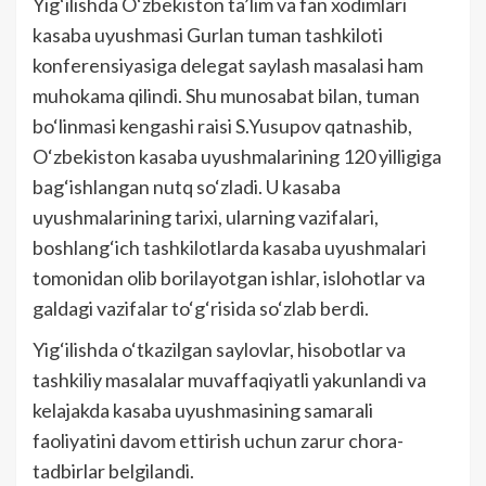
Yig‘ilishda O‘zbekiston ta’lim va fan xodimlari
kasaba uyushmasi Gurlan tuman tashkiloti
konferensiyasiga delegat saylash masalasi ham
muhokama qilindi. Shu munosabat bilan, tuman
bo‘linmasi kengashi raisi S.Yusupov qatnashib,
O‘zbekiston kasaba uyushmalarining 120 yilligiga
bag‘ishlangan nutq so‘zladi. U kasaba
uyushmalarining tarixi, ularning vazifalari,
boshlang‘ich tashkilotlarda kasaba uyushmalari
tomonidan olib borilayotgan ishlar, islohotlar va
galdagi vazifalar to‘g‘risida so‘zlab berdi.
Yig‘ilishda o‘tkazilgan saylovlar, hisobotlar va
tashkiliy masalalar muvaffaqiyatli yakunlandi va
kelajakda kasaba uyushmasining samarali
faoliyatini davom ettirish uchun zarur chora-
tadbirlar belgilandi.