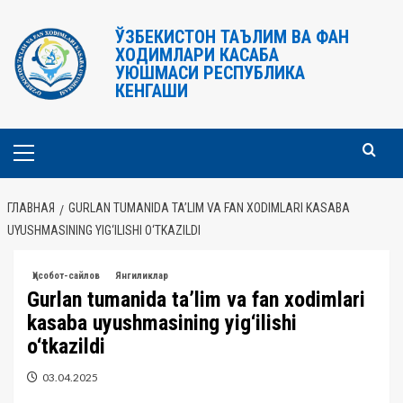
Перейти
к
ЎЗБЕКИСТОН ТАЪЛИМ ВА ФАН
ХОДИМЛАРИ КАСАБА
содержимому
УЮШМАСИ РЕСПУБЛИКА
КЕНГАШИ
Основное
меню
ГЛАВНАЯ
GURLAN TUMANIDA TA’LIM VA FAN XODIMLARI KASABA
UYUSHMASINING YIG‘ILISHI O‘TKAZILDI
Ҳисобот-сайлов
Янгиликлар
Gurlan tumanida ta’lim va fan xodimlari
kasaba uyushmasining yig‘ilishi
o‘tkazildi
03.04.2025