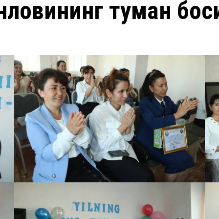
нловининг туман босқ