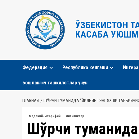
Перейти
к
содержимому
ЎЗБЕКИСТОН Т
КАСАБА УЮШМ
Федерация
Республика кенгаши
Интера
Бошланғич ташкилотлар учун
ГЛАВНАЯ
ШЎРЧИ ТУМАНИДА “ЙИЛНИНГ ЭНГ ЯХШИ ТАРБИЯЧИС
Маданий-маърифий
Янгиликлар
Шўрчи туманида 