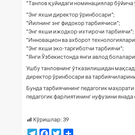
“Танлов қуйидаги номинациялар бўйича 
“Энг яхши директор ўринбосари”;
“Йилнинг энг фидокор тарбиячиси”;
“Энг яхши ижодкор-ихтирочи тарбиячи”;
“Инновацион ва ахборот технологиялари
“Энг яхши эко-тарғиботчи тарбиячи”;
“Янги Ўзбекистонда янги авлод болалари
Ушбу танловнинг ўтказилишидан мақсад
директор ўринбосари ва тарбиячиларин
Бунда тарбиячининг педагогик маҳорат
педагогик фарлиятининг нуфузини янада
Кўришлар:
39
Telegram
Facebook
Twitter
Отправить