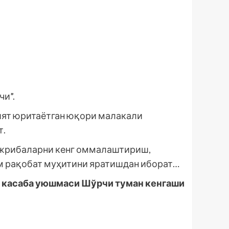
чи”.
ият юритаётган юқори малакали
т.
ажрибаларни кенг оммалаштириш,
ом рақобат муҳитини яратишдан иборат…
и касаба уюшмаси Шўрчи туман кенгаши