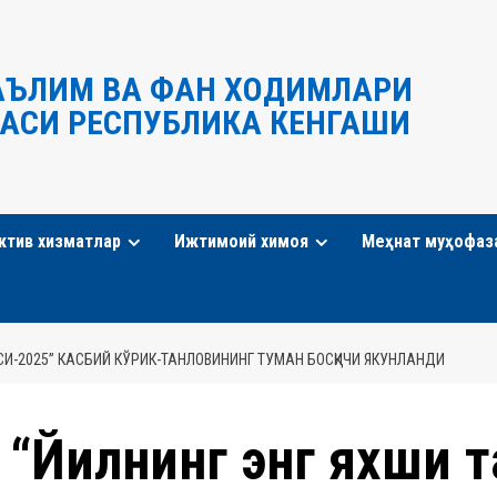
АЪЛИМ ВА ФАН ХОДИМЛАРИ
АСИ РЕСПУБЛИКА КЕНГАШИ
ктив хизматлар
Ижтимоий химоя
Меҳнат муҳофаз
И-2025” КАСБИЙ КЎРИК-ТАНЛОВИНИНГ ТУМАН БОСҚИЧИ ЯКУНЛАНДИ
“Йилнинг энг яхши 