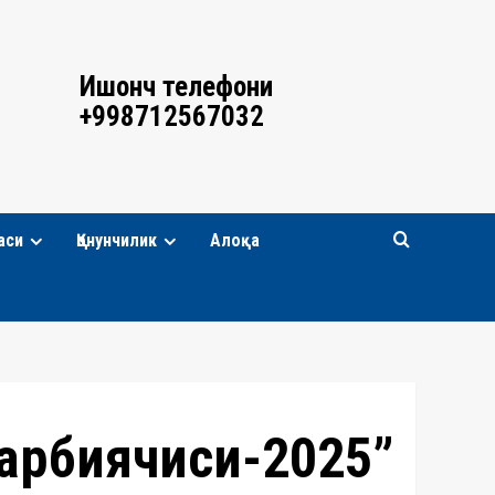
Ишонч телефони
+998712567032
аси
Қонунчилик
Алоқа
тарбиячиси-2025”