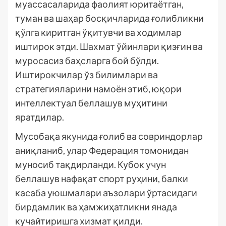
муассасаларида фаолият юритаётган,
туман ва шаҳар босқичларида ғолибликни
қўлга киритган ўқитувчи ва ходимлар
иштирок этди. Шахмат ўйинлари қизғин ва
муросасиз баҳсларга бой бўлди.
Иштирокчилар ўз билимлари ва
стратегияларини намоён этиб, юқори
интеллектуал беллашув муҳитини
яратдилар.
Мусобақа якунида ғолиб ва совриндорлар
аниқланиб, улар Федерация томонидан
муносиб тақдирланди. Кубок учун
беллашув нафақат спорт руҳини, балки
касаба уюшмалари аъзолари ўртасидаги
бирдамлик ва ҳамжиҳатликни янада
кучайтиришга хизмат қилди.