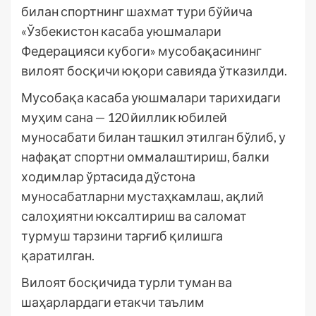
билан спортнинг шахмат тури бўйича
«Ўзбекистон касаба уюшмалари
Федерацияси кубоги» мусобақасининг
вилоят босқичи юқори савияда ўтказилди.
Мусобақа касаба уюшмалари тарихидаги
муҳим сана — 120 йиллик юбилей
муносабати билан ташкил этилган бўлиб, у
нафақат спортни оммалаштириш, балки
ходимлар ўртасида дўстона
муносабатларни мустаҳкамлаш, ақлий
салоҳиятни юксалтириш ва саломат
турмуш тарзини тарғиб қилишга
қаратилган.
Вилоят босқичида турли туман ва
шаҳарлардаги етакчи таълим