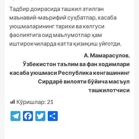
Тадбир доирасида ташкил этилган
маънавий-маърифий суҳбатлар, касаба
уюшмаларининг тарихи ва келгуси
фаолиятига оид маълумотлар ҳам
иштирокчиларда катта қизиқиш уйғотди.
А. Мамарасулов,
Ўзбекистон таълим ва фан ходимлари
касаба уюшмаси Республика кенгашининг
Сирдарё вилояти бўйича масъул
ташкилотчиси
Кўришлар:
21
Telegram
Facebook
Twitter
Отправить