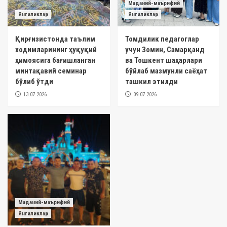
Маданий-маърифий
Янгиликлар
Янгиликлар
Қирғизистонда таълим
Томдилик педагоглар
ходимларининг ҳуқуқий
учун Зомин, Самарқанд
ҳимоясига бағишланган
ва Тошкент шаҳарлари
минтақавий семинар
бўйлаб мазмунли саёҳат
бўлиб ўтди
ташкил этилди
13.07.2026
09.07.2026
Маданий-маърифий
Янгиликлар