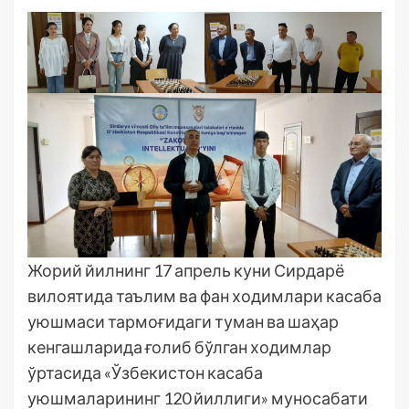
Жорий йилнинг 17 апрель куни Сирдарё
вилоятида таълим ва фан ходимлари касаба
уюшмаси тармоғидаги туман ва шаҳар
кенгашларида ғолиб бўлган ходимлар
ўртасида «Ўзбекистон касаба
уюшмаларининг 120 йиллиги» муносабати