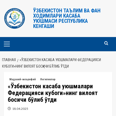
Перейти
к
ЎЗБЕКИСТОН ТАЪЛИМ ВА ФАН
ХОДИМЛАРИ КАСАБА
содержимому
УЮШМАСИ РЕСПУБЛИКА
КЕНГАШИ
Основное
меню
ГЛАВНАЯ
«ЎЗБЕКИСТОН КАСАБА УЮШМАЛАРИ ФЕДЕРАЦИЯСИ
КУБОГИ»НИНГ ВИЛОЯТ БОСҚИЧИ БЎЛИБ ЎТДИ
Маданий-маърифий
Янгиликлар
«Ўзбекистон касаба уюшмалари
Федерацияси кубоги»нинг вилоят
босқичи бўлиб ўтди
18.04.2025