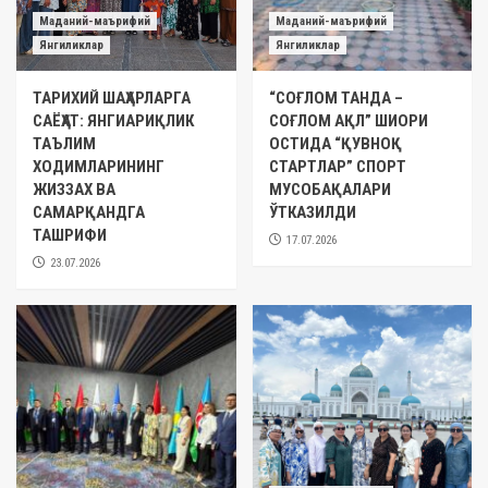
Маданий-маърифий
Маданий-маърифий
Янгиликлар
Янгиликлар
ТАРИХИЙ ШАҲАРЛАРГА
“СОҒЛОМ ТАНДА –
САЁҲАТ: ЯНГИАРИҚЛИК
СОҒЛОМ АҚЛ” ШИОРИ
ТАЪЛИМ
ОСТИДА “ҚУВНОҚ
ХОДИМЛАРИНИНГ
СТАРТЛАР” СПОРТ
ЖИЗЗАХ ВА
МУСОБАҚАЛАРИ
САМАРҚАНДГА
ЎТКАЗИЛДИ
ТАШРИФИ
17.07.2026
23.07.2026