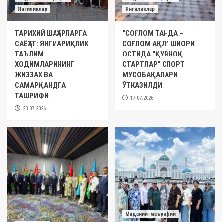
Янгиликлар
Янгиликлар
ТАРИХИЙ ШАҲАРЛАРГА
“СОҒЛОМ ТАНДА –
САЁҲАТ: ЯНГИАРИҚЛИК
СОҒЛОМ АҚЛ” ШИОРИ
ТАЪЛИМ
ОСТИДА “ҚУВНОҚ
ХОДИМЛАРИНИНГ
СТАРТЛАР” СПОРТ
ЖИЗЗАХ ВА
МУСОБАҚАЛАРИ
САМАРҚАНДГА
ЎТКАЗИЛДИ
ТАШРИФИ
17.07.2026
23.07.2026
Маданий-маърифий