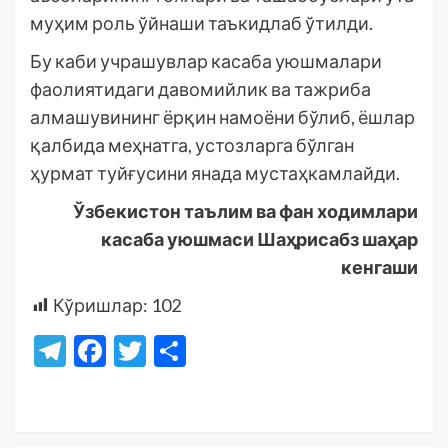
муҳим роль ўйнаши таъкидлаб ўтилди.
Бу каби учрашувлар касаба уюшмалари
фаолиятидаги давомийлик ва тажриба
алмашувининг ёрқин намоёни бўлиб, ёшлар
қалбида меҳнатга, устозларга бўлган
ҳурмат туйғусини янада мустаҳкамлайди.
Ўзбекистон таълим ва фан ходимлари
касаба уюшмаси Шаҳрисабз шаҳар
кенгаши
Кўришлар:
102
Telegram
Facebook
Twitter
Отправить