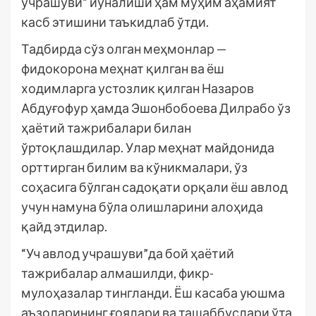
учрашуви” йўналиши ҳам муҳим аҳамият
касб этишини таъкидлаб ўтди.
Тадбирда сўз олган меҳмонлар —
фидокорона меҳнат қилган ва ёш
ходимларга устозлик қилган Назаров
Абдуғофур ҳамда Эшонбобоева Дилрабо ўз
ҳаётий тажрибалари билан
ўртоқлашдилар. Улар меҳнат майдонида
орттирган билим ва кўникмалари, ўз
соҳасига бўлган садоқати орқали ёш авлод
учун намуна бўла олишларини алоҳида
қайд этдилар.
“Уч авлод учрашуви”да бой ҳаётий
тажрибалар алмашилди, фикр-
мулоҳазалар тингланди. Ёш касаба уюшма
аъзоларининг ғоялари ва ташаббуслари ўта