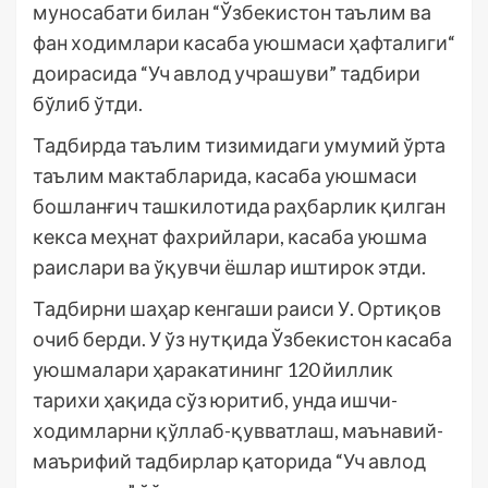
муносабати билан “Ўзбекистон таълим ва
фан ходимлари касаба уюшмаси ҳафталиги“
доирасида “Уч авлод учрашуви” тадбири
бўлиб ўтди.
Тадбирда таълим тизимидаги умумий ўрта
таълим мактабларида, касаба уюшмаси
бошланғич ташкилотида раҳбарлик қилган
кекса меҳнат фахрийлари, касаба уюшма
раислари ва ўқувчи ёшлар иштирок этди.
Тадбирни шаҳар кенгаши раиси У. Ортиқов
очиб берди. У ўз нутқида Ўзбекистон касаба
уюшмалари ҳаракатининг 120 йиллик
тарихи ҳақида сўз юритиб, унда ишчи-
ходимларни қўллаб-қувватлаш, маънавий-
маърифий тадбирлар қаторида “Уч авлод