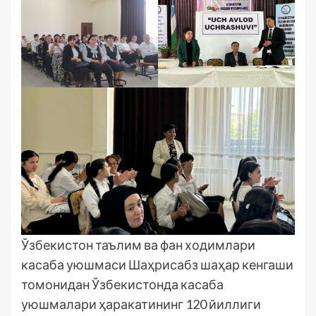
Ўзбекистон таълим ва фан ходимлари
касаба уюшмаси Шаҳрисабз шаҳар кенгаши
томонидан Ўзбекистонда касаба
уюшмалари ҳаракатининг 120 йиллиги