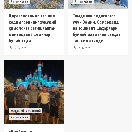
Янгиликлар
Янгиликлар
Қирғизистонда таълим
Томдилик педагоглар
ходимларининг ҳуқуқий
учун Зомин, Самарқанд
ҳимоясига бағишланган
ва Тошкент шаҳарлари
минтақавий семинар
бўйлаб мазмунли саёҳат
бўлиб ўтди
ташкил этилди
13.07.2026
09.07.2026
Маданий-маърифий
Янгиликлар
«Қалбларни