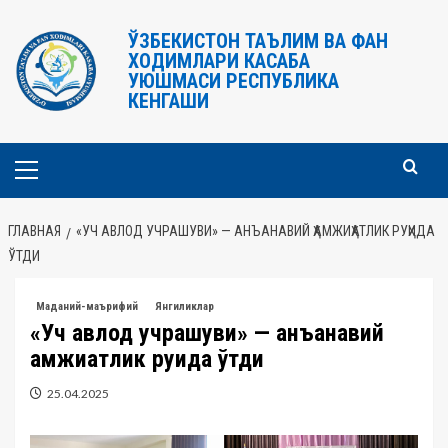
Перейти
к
ЎЗБЕКИСТОН ТАЪЛИМ ВА ФАН
ХОДИМЛАРИ КАСАБА
содержимому
УЮШМАСИ РЕСПУБЛИКА
КЕНГАШИ
Основное
меню
ГЛАВНАЯ
«УЧ АВЛОД УЧРАШУВИ» — АНЪАНАВИЙ ҲАМЖИҲАТЛИК РУҲИДА
ЎТДИ
Маданий-маърифий
Янгиликлар
«Уч авлод учрашуви» — анъанавий
ҳамжиҳатлик руҳида ўтди
25.04.2025