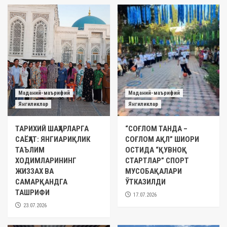
Маданий-маърифий
Маданий-маърифий
Янгиликлар
Янгиликлар
ТАРИХИЙ ШАҲАРЛАРГА
“СОҒЛОМ ТАНДА –
САЁҲАТ: ЯНГИАРИҚЛИК
СОҒЛОМ АҚЛ” ШИОРИ
ТАЪЛИМ
ОСТИДА “ҚУВНОҚ
ХОДИМЛАРИНИНГ
СТАРТЛАР” СПОРТ
ЖИЗЗАХ ВА
МУСОБАҚАЛАРИ
САМАРҚАНДГА
ЎТКАЗИЛДИ
ТАШРИФИ
17.07.2026
23.07.2026