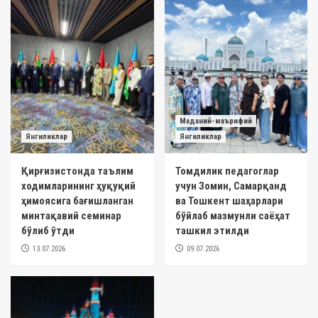
Маданий-маърифий
Янгиликлар
Янгиликлар
Қирғизистонда таълим
Томдилик педагоглар
ходимларининг ҳуқуқий
учун Зомин, Самарқанд
ҳимоясига бағишланган
ва Тошкент шаҳарлари
минтақавий семинар
бўйлаб мазмунли саёҳат
бўлиб ўтди
ташкил этилди
13.07.2026
09.07.2026