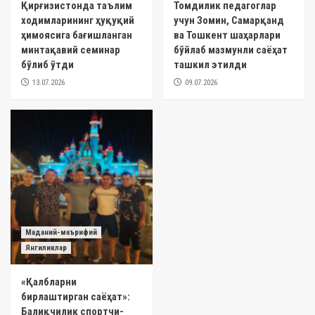
Қирғизистонда таълим
Томдилик педагоглар
ходимларининг ҳуқуқий
учун Зомин, Самарқанд
ҳимоясига бағишланган
ва Тошкент шаҳарлари
минтақавий семинар
бўйлаб мазмунли саёҳат
бўлиб ўтди
ташкил этилди
13.07.2026
09.07.2026
Маданий-маърифий
Янгиликлар
«Қалбларни
бирлаштирган саёҳат»:
Балиқчилик спортчи-