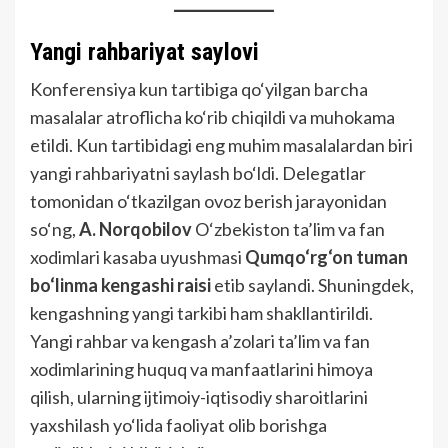
Yangi rahbariyat saylovi
Konferensiya kun tartibiga qo‘yilgan barcha
masalalar atroflicha ko‘rib chiqildi va muhokama
etildi. Kun tartibidagi eng muhim masalalardan biri
yangi rahbariyatni saylash bo‘ldi. Delegatlar
tomonidan o‘tkazilgan ovoz berish jarayonidan
so‘ng,
A. Norqobilov
O‘zbekiston ta’lim va fan
xodimlari kasaba uyushmasi
Qumqo‘rg‘on tuman
bo‘linma kengashi raisi
etib saylandi. Shuningdek,
kengashning yangi tarkibi ham shakllantirildi.
Yangi rahbar va kengash a’zolari ta’lim va fan
xodimlarining huquq va manfaatlarini himoya
qilish, ularning ijtimoiy-iqtisodiy sharoitlarini
yaxshilash yo‘lida faoliyat olib borishga