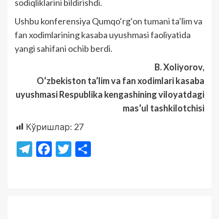
sodiqliklarini bildirishdi.
Ushbu konferensiya Qumqo‘rg‘on tumani ta’lim va
fan xodimlarining kasaba uyushmasi faoliyatida
yangi sahifani ochib berdi.
B. Xoliyorov,
O‘zbekiston ta’lim va fan xodimlari kasaba
uyushmasi Respublika kengashining viloyatdagi
mas’ul tashkilotchisi
Кўришлар:
27
Telegram
Facebook
Twitter
Отправить