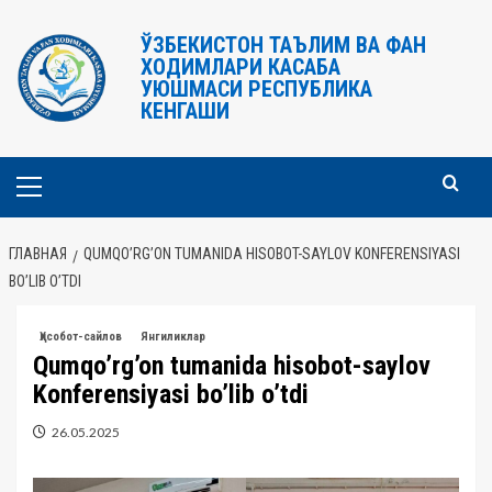
Перейти
к
ЎЗБЕКИСТОН ТАЪЛИМ ВА ФАН
ХОДИМЛАРИ КАСАБА
содержимому
УЮШМАСИ РЕСПУБЛИКА
КЕНГАШИ
Основное
меню
ГЛАВНАЯ
QUMQO’RG’ON TUMANIDA HISOBOT-SAYLOV KONFERENSIYASI
BO’LIB O’TDI
Ҳисобот-сайлов
Янгиликлар
Qumqo’rg’on tumanida hisobot-saylov
Konferensiyasi bo’lib o’tdi
26.05.2025