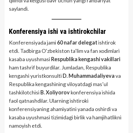
qilindi va kelgusi davr uchun yangi rahbariyat
saylandi.
Konferensiya ishi va ishtirokchilar
Konferensiyada jami
60 nafar delegat
ishtirok
etdi. Tadbirga O‘zbekiston ta’lim va fan xodimlari
kasaba uyushmasi
Respublika kengashi vakillari
ham tashrif buyurdilar. Jumladan, Respublika
kengashi yuristkonsulti
D. Muhammadaliyeva
va
Respublika kengashining viloyatdagi mas’ul
tashkilotchisi
B. Xoliyorov
konferensiya ishida
faol qatnashdilar. Ularning ishtiroki
konferensiyaning ahamiyatini yanada oshirdi va
kasaba uyushmasi tizimidagi birlik va hamjihatlikni
namoyish etdi.