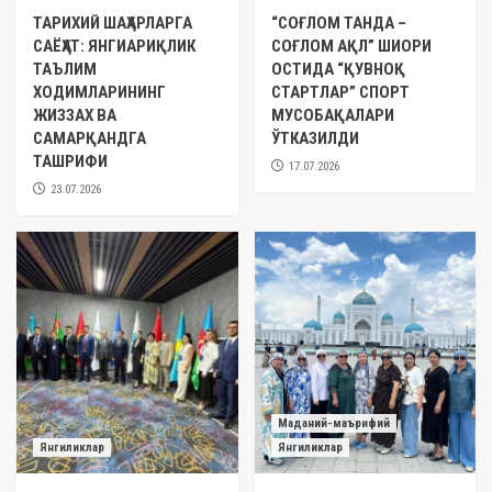
ТАРИХИЙ ШАҲАРЛАРГА
“СОҒЛОМ ТАНДА –
САЁҲАТ: ЯНГИАРИҚЛИК
СОҒЛОМ АҚЛ” ШИОРИ
ТАЪЛИМ
ОСТИДА “ҚУВНОҚ
ХОДИМЛАРИНИНГ
СТАРТЛАР” СПОРТ
ЖИЗЗАХ ВА
МУСОБАҚАЛАРИ
САМАРҚАНДГА
ЎТКАЗИЛДИ
ТАШРИФИ
17.07.2026
23.07.2026
Маданий-маърифий
Янгиликлар
Янгиликлар