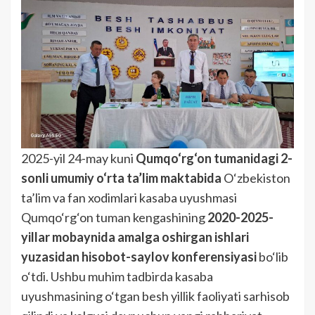
2025-yil 24-may kuni
Qumqo‘rg‘on tumanidagi 2-
sonli umumiy o‘rta ta’lim maktabida
O‘zbekiston
ta’lim va fan xodimlari kasaba uyushmasi
Qumqo‘rg‘on tuman kengashining
2020-2025-
yillar mobaynida amalga oshirgan ishlari
yuzasidan hisobot-saylov konferensiyasi
bo‘lib
o‘tdi. Ushbu muhim tadbirda kasaba
uyushmasining o‘tgan besh yillik faoliyati sarhisob