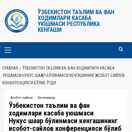
Перейти
к
ЎЗБЕКИСТОН ТАЪЛИМ ВА ФАН
ХОДИМЛАРИ КАСАБА
содержимому
УЮШМАСИ РЕСПУБЛИКА
КЕНГАШИ
Основное
меню
ГЛАВНАЯ
ЎЗБЕКИСТОН ТАЪЛИМ ВА ФАН ХОДИМЛАРИ КАСАБА
УЮШМАСИ НУКУС ШАҲАР БЎЛИНМАСИ КЕНГАШИНИНГ ҲИСОБОТ-САЙЛОВ
КОНФЕРЕНЦИЯСИ БЎЛИБ ЎТДИ
Ҳисобот-сайлов
Янгиликлар
Ўзбекистон таълим ва фан
ходимлари касаба уюшмаси
Нукус шаҳар бўлинмаси кенгашининг
ҳисобот-сайлов конференцияси бўлиб