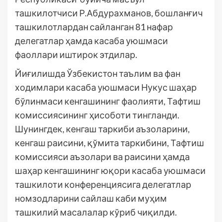
ташкилотчиси Р.Абдурахманов, бошланғич
ташкилотлардан сайланган 81 нафар
делегатлар ҳамда касаба уюшмаси
фаоллари иштирок этдилар.
Йиғилишда Ўзбекистон таълим ва фан
ходимлари касаба уюшмаси Нукус шаҳар
бўлинмаси кенгашининг фаолияти, Тафтиш
комиссиясининг ҳисоботи тингланди.
Шунингдек, кенгаш таркиби аъзоларини,
кенгаш раисини, қўмита таркибини, Тафтиш
комиссияси аъзолари ва раисини ҳамда
шаҳар кенгашининг юқори касаба уюшмаси
ташкилоти конференциясига делегатлар
номзодларини сайлаш каби муҳим
ташкилий масалалар кўриб чиқилди.