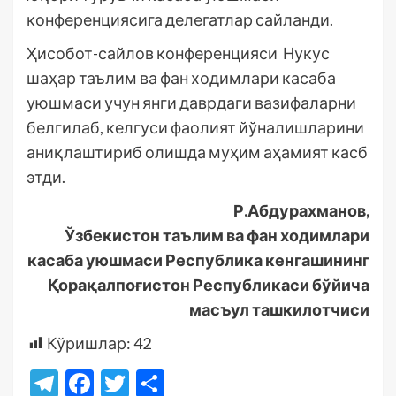
конференциясига делегатлар сайланди.
Ҳисобот-сайлов конференцияси Нукус
шаҳар таълим ва фан ходимлари касаба
уюшмаси учун янги даврдаги вазифаларни
белгилаб, келгуси фаолият йўналишларини
аниқлаштириб олишда муҳим аҳамият касб
этди.
Р.Абдурахманов,
Ўзбекистон таълим ва фан ходимлари
касаба уюшмаси Республика кенгашининг
Қорақалпоғистон Республикаси бўйича
масъул ташкилотчиси
Кўришлар:
42
Telegram
Facebook
Twitter
Отправить