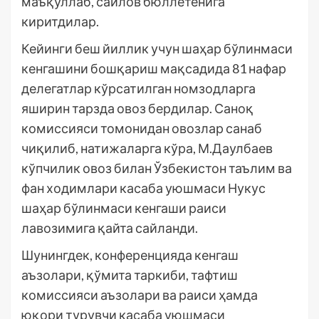
маъқуллаб, сайлов бюллетенига
киритдилар.
Кейинги беш йиллик учун шаҳар бўлинмаси
кенгашини бошқариш мақсадида 81 нафар
делегатлар кўрсатилган номзодларга
яширин тарзда овоз бердилар. Саноқ
комиссияси томонидан овозлар санаб
чиқилиб, натижаларга кўра, М.Даулбаев
кўпчилик овоз билан Ўзбекистон таълим ва
фан ходимлари касаба уюшмаси Нукус
шаҳар бўлинмаси кенгаши раиси
лавозимига қайта сайланди.
Шунингдек, конференцияда кенгаш
аъзолари, қўмита таркиби, тафтиш
комиссияси аъзолари ва раиси ҳамда
юқори турувчи касаба уюшмаси