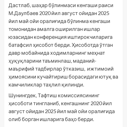
Дастлаб, шаҳар бўлинмаси кенгаши раиси
М.Даулбаев 2020 йил август ойидан 2025
йил май ойи оралиғида бўлинма кенгаши
томонидан амалга оширилган ишлар
юзасидан конференция иштирокчиларига
батафсил ҳисобот берди. Ҳисоботда ўтган
давр мобайнида ходимларнинг меҳнат
ҳуқуқларини таъминлаш, маданий-
маърифий тадбирлар ўтказиш, ижтимоий
ҳимоясини кучайтириш борасидаги ютуқ ва
камчиликлар таҳлил қилинди.
Шунингдек, Тафтиш комиссиясининг
ҳисоботи тингланиб, кенгашнинг 2020 йил
август ойидан 2025 йил май ойи оралиғида
олиб борган ишларига баҳо берди.