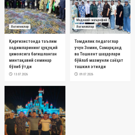
Маданий-маърифий
Янгиликлар
Янгиликлар
Қирғизистонда таълим
Томдилик педагоглар
ходимларининг ҳуқуқий
учун Зомин, Самарқанд
ҳимоясига бағишланган
ва Тошкент шаҳарлари
минтақавий семинар
бўйлаб мазмунли саёҳат
бўлиб ўтди
ташкил этилди
13.07.2026
09.07.2026