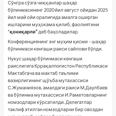
Сўнгра сўзга чиққанлар шаҳар
бўлинмасининг 2020 йил август ойидан 2025
йил май ойи оралиғида амалга оширган
ишларини муҳокама қилиб, фаолиятини
“
қониқарли”
деб баҳоладилар.
Конференциянинг энг муҳим қисми – шаҳар
бўлинмаси кенгаши раиси сайлови бўлди.
Нукус шаҳар бўлинмаси кенгаши
раислигига Қорақалпоғистон Республикаси
Мактабгача ва мактаб таълими
вазирлигининг щўъба мутахассиси
С.Жуманиязов, амалдаги раиси М.Даулбаев
ва бўлинма мутахассиси И.Раметовларнинг
номзодлари кўрсатилди. Делегатлар
таклиф этилган номзодларни бир овоздан