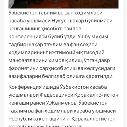
Ўзбекистон таълим ва фан ходимлари
касаба уюшмаси Нукус шаҳар бўлинмаси
кенгашининг ҳисобот-сайлов
конференцияси бўлиб ўтди. Ушбу муҳим
тадбир шаҳар таълим ва фан соҳаси
ходимларининг ижтимоий-иқтисодий
манфаатларини ҳимоя қилиш, ўтган давр
фаолиятини сарҳисоб этиш ва келгусидаги
вазифаларни белгилаб олишга қаратилди.
Конференция ишида Ўзбекистон касаба
уюшмалари Федерацияси Қорақалпоғистон
кенгаши раиси У.Жалменов, Ўзбекистон
таълим ва фан ходимлари касаба уюшмаси
Республика кенгашининг Қорақалпоғистон
Республикаси бўйича масъул