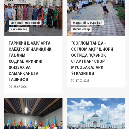
Маданий-маърифий
Маданий-маърифий
Янгиликлар
Янгиликлар
ТАРИХИЙ ШАҲАРЛАРГА
“СОҒЛОМ ТАНДА –
САЁҲАТ: ЯНГИАРИҚЛИК
СОҒЛОМ АҚЛ” ШИОРИ
ТАЪЛИМ
ОСТИДА “ҚУВНОҚ
ХОДИМЛАРИНИНГ
СТАРТЛАР” СПОРТ
ЖИЗЗАХ ВА
МУСОБАҚАЛАРИ
САМАРҚАНДГА
ЎТКАЗИЛДИ
ТАШРИФИ
17.07.2026
23.07.2026