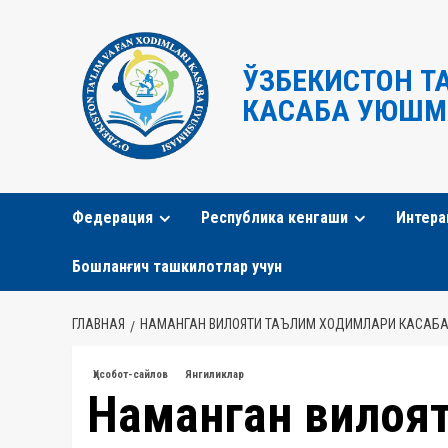
Перейти
к
содержимому
ЎЗБЕКИСТОН Т
КАСАБА УЮШМ
Федерация
Республика кенгаши
Интера
Бошланғич ташкилотлар учун
ГЛАВНАЯ
НАМАНГАН ВИЛОЯТИ ТАЪЛИМ ХОДИМЛАРИ КАСАБА
Ҳисобот-сайлов
Янгиликлар
Наманган вилоя