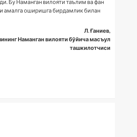
и. Бу Наманган вилояти таълим ва фан
ни амалга оширишга бирдамлик билан
Л. Ғаниев,
ининг Наманган вилояти бўйича масъул
ташкилотчиси