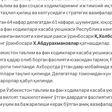
таълим ва фан соҳаси ходимларининг ижтимоий-и
 таҳлил қилиш ва келгусидаги стратегик вазифала
ан 64 нафар делегатдан 61 нафари, шунингдек, юқ
ва фан ходимлари касаба уюшмаси Республика кен
анган вилояти кенгаши раиси ўринбосари
Қ.Холб
нг ўринбосари
Х.Абдурахмановлар
қатнашдилар.
бекистон таълим ва фан ходимлари касаба уюшмас
йига қадар олиб борган фаолияти юзасидан тармоқ
роти тингланди. Ахборотда ўтган давр мобайнида 
ўллари таҳлил қилинди. Делегатлар томонидан кун
арорлар қабул қилинди.
ри Ўзбекистон таълим ва фан ходимлари касаба у
да вилоят ташкилотининг ўтган даврдаги фаолиятиг
 муҳим ва бажарилиши керак бўлган аниқ вазифала