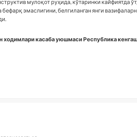
труктив мулоқот руҳида, кўтаринки кайфиятда ўтд
 бефарқ эмаслигини, белгиланган янги вазифалар
ди.
ан ходимлари касаба уюшмаси Республика кенгаш