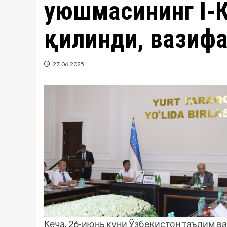
уюшмасининг I-К
қилинди, вазифа
27.06.2025
Кеча, 26-июнь куни Ўзбекистон таълим 