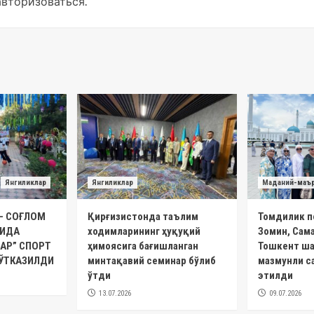
авторизоваться
.
Янгиликлар
Янгиликлар
Маданий-маъ
– СОҒЛОМ
Қирғизистонда таълим
Томдилик п
ТИДА
ходимларининг ҳуқуқий
Зомин, Сам
АР” СПОРТ
ҳимоясига бағишланган
Тошкент ша
ЎТКАЗИЛДИ
минтақавий семинар бўлиб
мазмунли с
ўтди
этилди
13.07.2026
09.07.2026