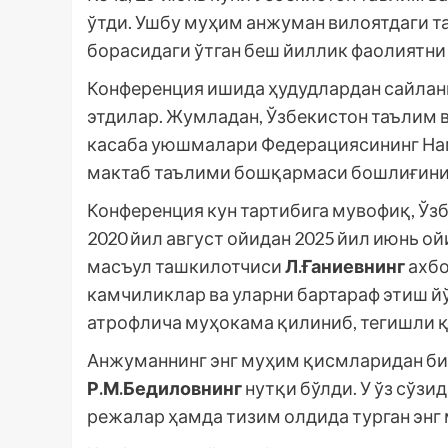
ўтди. Ушбу муҳим анжуман вилоятдаги 
борасидаги ўтган беш йиллик фаолиятни
Конференция ишида ҳудудлардан сайланг
этдилар. Жумладан, Ўзбекистон таълим 
касаба уюшмалари Федерациясининг Нам
мактаб таълими бошқармаси бошлиғини
Конференция кун тартибига мувофиқ, Ўз
2020 йил август ойидан 2025 йил июнь о
масъул ташкилотчиси
Л.Ғаниевнинг
ахбо
камчиликлар ва уларни бартараф этиш й
атрофлича муҳокама қилиниб, тегишли қ
Анжуманнинг энг муҳим қисмларидан би
Р.М.Бедиловнинг
нутқи бўлди. У ўз сўзи
режалар ҳамда тизим олдида турган энг