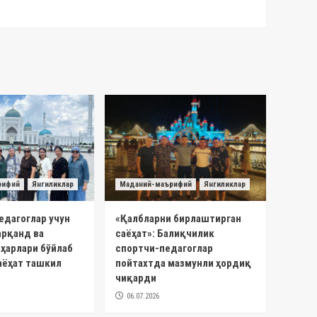
рифий
Янгиликлар
Маданий-маърифий
Янгиликлар
едагоглар учун
«Қалбларни бирлаштирган
арқанд ва
саёҳат»: Балиқчилик
ҳарлари бўйлаб
спортчи-педагоглар
аёҳат ташкил
пойтахтда мазмунли ҳордиқ
чиқарди
06.07.2026