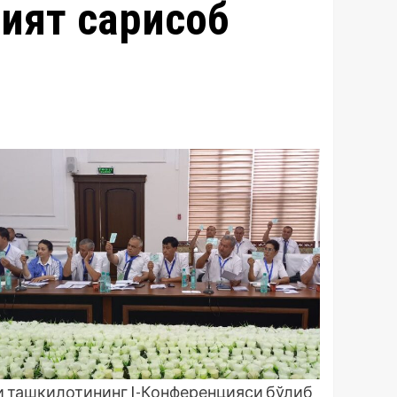
ят сарҳисоб
и ташкилотининг I-Конференцияси бўлиб