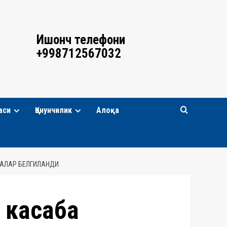
Ишонч телефони
+998712567032
аси
Қонунчилик
Алоқа
ФАЛАР БЕЛГИЛАНДИ
 касаба