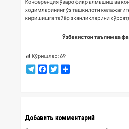
Конференция ўзаро фикр алмашиш ва конс
ходимларининг ўз ташкилоти келажагига
киришишга тайёр эканликларини кўрсат
Ўзбекистон таълим ва ф
Кўришлар:
69
Telegram
Facebook
Twitter
Отправить
Добавить комментарий