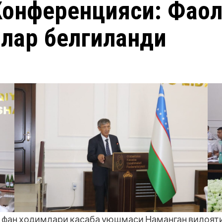
онференцияси: Фаоли
лар белгиланди
ва фан ходимлари касаба уюшмаси Наманган вилоят