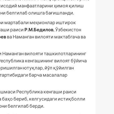
қтисодий манфаатларини ҳимоя қилиш
рни белгилаб олишга бағишланди.
ори мартабали меҳмонлар иштирок
гаши раиси
Р.М.Бедилов
, Ўзбекистон
оев
ва Наманган вилояти мактабгача ва
и Наманган вилояти ташкилотларининг
 Республика кенгашининг вилоят бўйича
эришилган ютуқлар, йўл қўйилган
 тартибидаги барча масалалар
юшмаси Республика кенгаши раиси
а баҳо бериб, келгусидаги истиқболли
рни белгилаб берди.