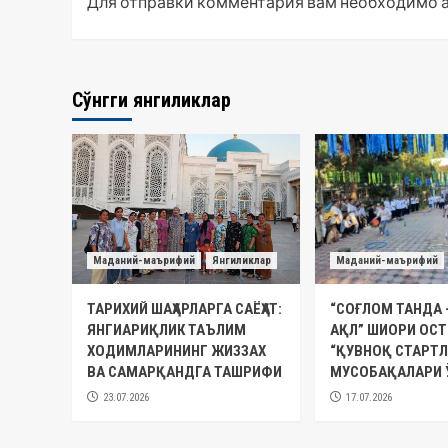
Для отправки комментария вам необходимо
Сўнгги янгиликлар
Маданий-маърифий
Янгиликлар
Маданий-маърифий
ТАРИХИЙ ШАҲАРЛАРГА САЁҲАТ:
“СОҒЛОМ ТАНДА 
ЯНГИАРИҚЛИК ТАЪЛИМ
АҚЛ” ШИОРИ ОС
ХОДИМЛАРИНИНГ ЖИЗЗАХ
“ҚУВНОҚ СТАРТЛ
ВА САМАРҚАНДГА ТАШРИФИ
МУСОБАҚАЛАРИ 
23.07.2026
17.07.2026