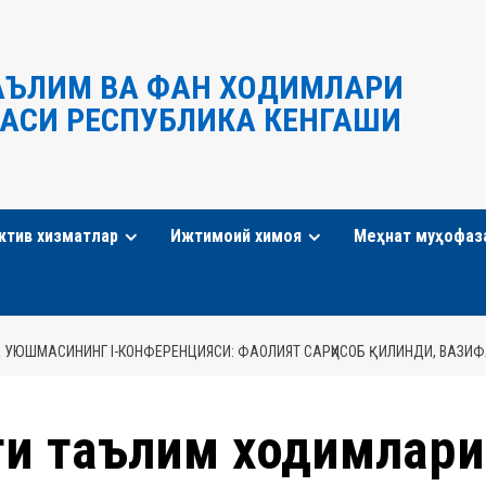
АЪЛИМ ВА ФАН ХОДИМЛАРИ
АСИ РЕСПУБЛИКА КЕНГАШИ
ктив хизматлар
Ижтимоий химоя
Меҳнат муҳофаз
 УЮШМАСИНИНГ I-КОНФЕРЕНЦИЯСИ: ФАОЛИЯТ САРҲИСОБ ҚИЛИНДИ, ВАЗИ
ти таълим ходимлари