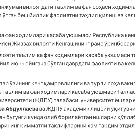
 анжуман вилоятдаги таълим ва фан соҳаси ходим
ўтган беш йиллик фаолиятни таҳлил қилиш ва кел
ва фан ходимлари касаба уюшмаси Республика кен
яси Жиззах вилояти Кенгашининг раис ўринбосар
вилояти таълим ва фан ходимлари касаба уюшмаси 
 йил июнь ойигача бўлган даврдаги фаолияти ва ке
лар ўзининг кенг қамровлилиги ва турли соҳа вак
а таълим ва фан ходимлари касаба уюшмаси Ғалла
университети (ЖДПУ) талабаси, университет ёшлар
за Абдуллаева
ва ЖДПУ академик лицейи ўқитувч
н бугунги кунда олиб борилаётган ишларни қўлла
арининг қимматли таклифларини ҳам тақдим этдил