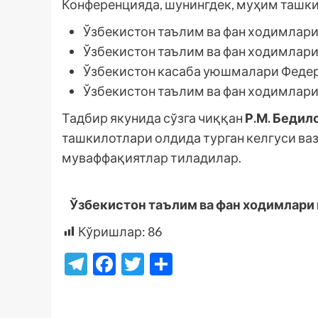
Конференцияда, шунингдек, муҳим ташки
Ўзбекистон таълим ва фан ходимлари
Ўзбекистон таълим ва фан ходимлари
Ўзбекистон касаба уюшмалари Федер
Ўзбекистон таълим ва фан ходимлари
Тадбир якунида сўзга чиққан
Р.М. Бедил
ташкилотлари олдида турган келгуси ваз
муваффақиятлар тиладилар.
Ўзбекистон таълим ва фан ходимлари
Кўришлар:
86
Telegram
Facebook
Twitter
Отправить