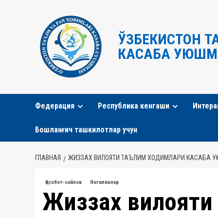
Перейти
к
содержимому
ЎЗБЕКИСТОН Т
КАСАБА УЮШМ
Федерация
Республика кенгаши
Интера
Бошланғич ташкилотлар учун
ГЛАВНАЯ
ЖИЗЗАХ ВИЛОЯТИ ТАЪЛИМ ХОДИМЛАРИ КАСАБА УЮ
Ҳисобот-сайлов
Янгиликлар
Жиззах вилояти