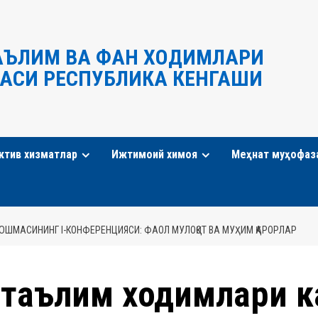
АЪЛИМ ВА ФАН ХОДИМЛАРИ
АСИ РЕСПУБЛИКА КЕНГАШИ
ктив хизматлар
Ижтимоий химоя
Меҳнат муҳофаз
ШМАСИНИНГ I-КОНФЕРЕНЦИЯСИ: ФАОЛ МУЛОҚОТ ВА МУҲИМ ҚАРОРЛАР
 таълим ходимлари к