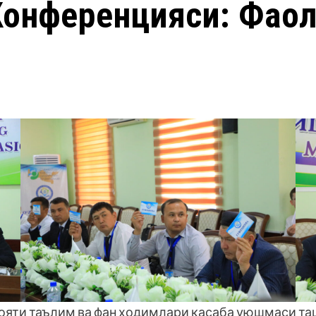
онференцияси: Фаол 
ояти таълим ва фан ходимлари касаба уюшмаси та