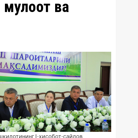
мулоқот ва
шкилотининг I-ҳисобот-сайлов