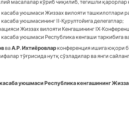
лий масалалар кўриб чиқилиб, тегишли қарорлар 
 касаба уюшмаси Жиззах вилояти ташкилотлари ра
 касаба уюшмасининг II-Қурултойига делегатлар;
ацияси Жиззах вилояти Кенгашининг IX-Конференц
 касаба уюшмаси Республика кенгаши таркибига в
ов
ва
А.Р. Ихтиёровлар
конференция ишига юқори б
ифалар тўғрисида нутқ сўзладилар ва янги сайлан
 касаба уюшмаси Республика кенгашининг Жизза