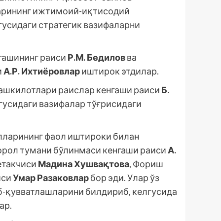
ларининг ижтимоий-иқтисодий
гусидаги стратегик вазифаларни
гашининг раиси
Р.М. Бедилов
ва
и
А.Р. Ихтиёровлар
иштирок этдилар.
ташкилотлари раислар кенгаши раиси
Б.
лгусидаги вазифалар тўғрисидаги
илларининг фаол иштироки билан
орол тумани бўлинмаси кенгаши раиси
А.
 етакчиси
Мадина Хушвақтова
, Фориш
иси
Умар Разаковлар
бор эди. Улар ўз
б-қувватлашларини билдириб, келгусида
ар.