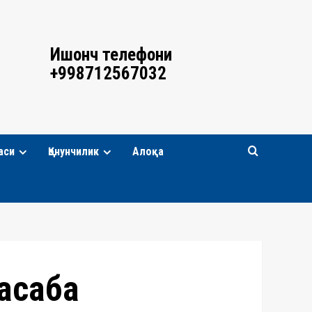
Ишонч телефони
+998712567032
аси
Қонунчилик
Алоқа
асаба