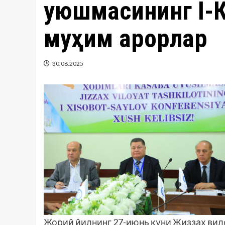
уюшмасининг I-К
муҳим қарорлар
30.06.2025
Жорий йилнинг 27-июнь куни Жиззах вил