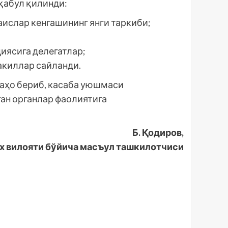
қабул қилинди:
ислар кенгашининг янги таркиби;
иясига делегатлар;
акиллар сайланди.
аҳо бериб, касаба уюшмаси
ган органлар фаолиятига
Б. Қодиров,
х вилояти бўйича масъул ташкилотчиси