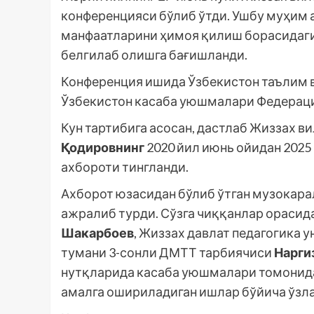
конференцияси бўлиб ўтди. Ушбу муҳим
манфаатларини ҳимоя қилиш борасидаги 
белгилаб олишга бағишланди.
Конференция ишида Ўзбекистон таълим 
Ўзбекистон касаба уюшмалари Федераци
Кун тартибига асосан, дастлаб Жиззах 
Қодировнинг
2020 йил июнь ойидан 2025
ахбороти тингланди.
Ахборот юзасидан бўлиб ўтган музокара
ажралиб турди. Сўзга чиққанлар орасид
Шакарбоев
, Жиззах давлат педагогика 
тумани 3-сонли ДМТТ тарбиячиси
Нарги
нутқларида касаба уюшмалари томонида
амалга ошириладиган ишлар бўйича ўзл