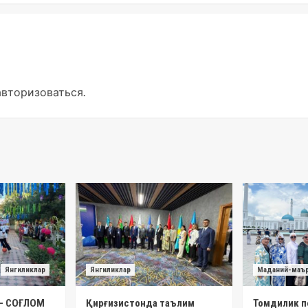
авторизоваться
.
Янгиликлар
Янгиликлар
Маданий-маъ
– СОҒЛОМ
Қирғизистонда таълим
Томдилик п