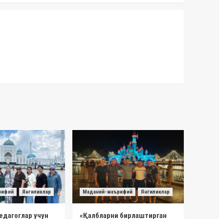
рифий
Янгиликлар
Маданий-маърифий
Янгиликлар
едагоглар учун
«Қалбларни бирлаштирган