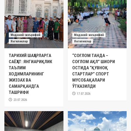
Маданий-маърифий
Маданий-маърифий
Янгиликлар
Янгиликлар
ТАРИХИЙ ШАҲАРЛАРГА
“СОҒЛОМ ТАНДА –
САЁҲАТ: ЯНГИАРИҚЛИК
СОҒЛОМ АҚЛ” ШИОРИ
ТАЪЛИМ
ОСТИДА “ҚУВНОҚ
ХОДИМЛАРИНИНГ
СТАРТЛАР” СПОРТ
ЖИЗЗАХ ВА
МУСОБАҚАЛАРИ
САМАРҚАНДГА
ЎТКАЗИЛДИ
ТАШРИФИ
17.07.2026
23.07.2026