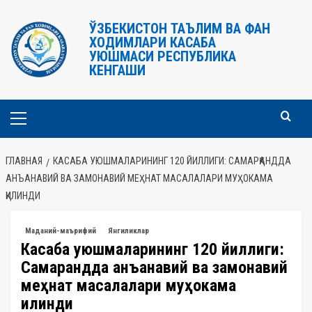
Перейти
к
ЎЗБЕКИСТОН ТАЪЛИМ ВА ФАН
ХОДИМЛАРИ КАСАБА
содержимому
УЮШМАСИ РЕСПУБЛИКА
КЕНГАШИ
Основное
меню
ГЛАВНАЯ
КАСАБА УЮШМАЛАРИНИНГ 120 ЙИЛЛИГИ: САМАРҚАНДДА
АНЪАНАВИЙ ВА ЗАМОНАВИЙ МЕҲНАТ МАСАЛАЛАРИ МУҲОКАМА
ҚИЛИНДИ
Маданий-маърифий
Янгиликлар
Касаба уюшмаларининг 120 йиллиги:
Самарқандда анъанавий ва замонавий
меҳнат масалалари муҳокама
қилинди