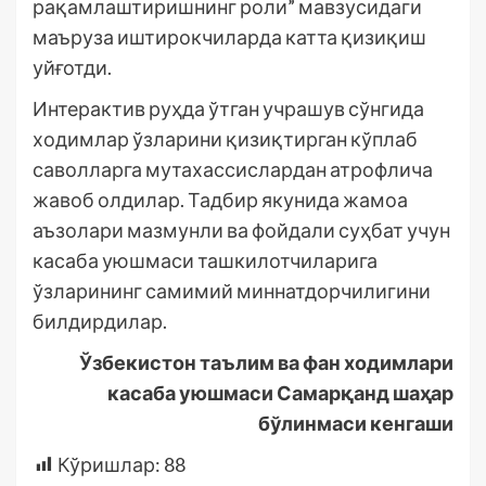
рақамлаштиришнинг роли” мавзусидаги
маъруза иштирокчиларда катта қизиқиш
уйғотди.
Интерактив руҳда ўтган учрашув сўнгида
ходимлар ўзларини қизиқтирган кўплаб
саволларга мутахассислардан атрофлича
жавоб олдилар. Тадбир якунида жамоа
аъзолари мазмунли ва фойдали суҳбат учун
касаба уюшмаси ташкилотчиларига
ўзларининг самимий миннатдорчилигини
билдирдилар.
Ўзбекистон таълим ва фан ходимлари
касаба уюшмаси Самарқанд шаҳар
бўлинмаси кенгаши
Кўришлар:
88