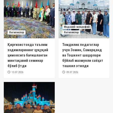
Маданий-маърифий
Янгиликлар
Янгиликлар
Қирғизистонда таълим
Томдилик педагоглар
ходимларининг ҳуқуқий
учун Зомин, Самарқанд
ҳимоясига бағишланган
ва Тошкент шаҳарлари
минтақавий семинар
бўйлаб мазмунли саёҳат
бўлиб ўтди
ташкил этилди
13.07.2026
09.07.2026