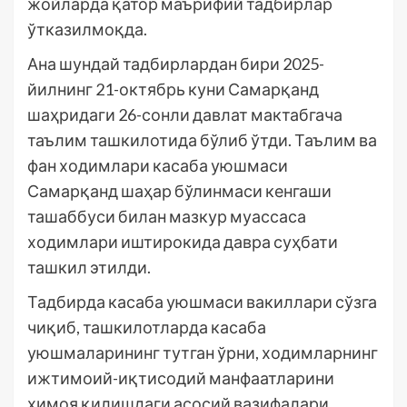
жойларда қатор маърифий тадбирлар
ўтказилмоқда.
Ана шундай тадбирлардан бири 2025-
йилнинг 21-октябрь куни Самарқанд
шаҳридаги 26-сонли давлат мактабгача
таълим ташкилотида бўлиб ўтди. Таълим ва
фан ходимлари касаба уюшмаси
Самарқанд шаҳар бўлинмаси кенгаши
ташаббуси билан мазкур муассаса
ходимлари иштирокида давра суҳбати
ташкил этилди.
Тадбирда касаба уюшмаси вакиллари сўзга
чиқиб, ташкилотларда касаба
уюшмаларининг тутган ўрни, ходимларнинг
ижтимоий-иқтисодий манфаатларини
ҳимоя қилишдаги асосий вазифалари