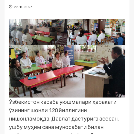
22.10.2025
Ўзбекистон касаба уюшмалари ҳаракати
ўзининг шонли 120 йиллигини
нишонламоқда. Давлат дастурига асосан,
ушбу муҳим сана муносабати билан