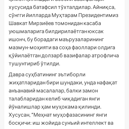
хусусида батафсил тўхталдилар. Айниқса,
сўнгги йилларда Муҳтарам Президентимиз
Шавкат Мирзиёев томонидан касаба
уюшмаларига билдирилаётган юксак
ишонч, бу борадаги маърузаларининг
мазмун-моҳияти ва соҳа фаоллари олдига
қўйилаётган долзарб вазифалар атрофлича
тушунтириб ўтилди.
Давра суҳбатининг эътиборли
жиҳатларидан бири шундаки, унда нафақат
анъанавий масалалар, балки замон
талабларидан келиб чиқадиган янги
йўналишлар ҳам муҳокама қилинди.
Хусусан, “Меҳнат муҳофазасининг янги
босқичи: иш жойида сунъий интеллект ва