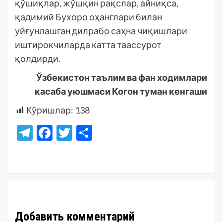
қўшиқлар, жўшқин рақслар, айниқса,
қадимий Бухоро оҳанглари билан
уйғунлашган дилрабо саҳна чиқишлари
иштирокчиларда катта таассурот
қолдирди.
Ўзбекистон таълим ва фан ходимлари
касаба уюшмаси Когон туман кенгаши
Кўришлар:
138
Telegram
Facebook
Twitter
Отправить
Добавить комментарий