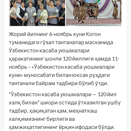
Жорий йилнинг 6-ноябрь куни Когон
туманидаги гўзал тантаналар масканида
Ўзбекистон касаба уюшмалари
ҳаракатининг шонли 120 йиллиги ҳамда 11-
ноябрь – «Ўзбекистон касаба уюшмалари
куни» муносабати билан юксак руҳдаги
тантанали байрам тадбири бўлиб ўтди.
“Ўзбекистон касаба уюшмалари — 120 йил
халқ билан” шиори остида ўтказилган ушбу
тадбир, ҳақиқатан ҳам, меҳнаткаш
халқимизнинг бирлиги ва
ҳамжиҳатлигининг ёрқин ифодаси бўлди.