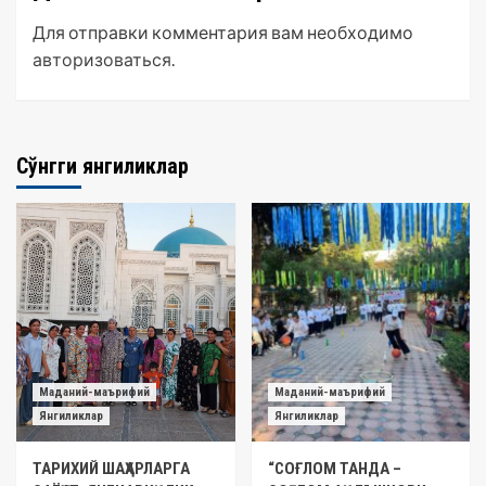
Для отправки комментария вам необходимо
авторизоваться
.
Сўнгги янгиликлар
Маданий-маърифий
Маданий-маърифий
Янгиликлар
Янгиликлар
ТАРИХИЙ ШАҲАРЛАРГА
“СОҒЛОМ ТАНДА –