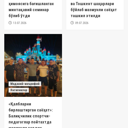
ҳимоясига бағишланган
ва Тошкент шаҳарлари
минтақавий семинар
бўйлаб мазмунли саёҳат
бўлиб ўтди
ташкил этилди
13.07.2026
09.07.2026
Маданий-маърифий
Янгиликлар
«Қалбларни
бирлаштирган саёҳат»:
Балиқчилик спортчи-
педагоглар пойтахтда