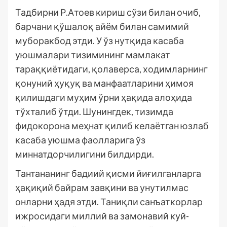
Тадбирни Р.Атоев кириш сўзи билан очиб,
барчани қўшалоқ айём билан самимий
муборакбод этди. У ўз нутқида касаба
уюшмалари тизимининг мамлакат
тараққиётидаги, қолаверса, ходимларнинг
қонуний ҳуқуқ ва манфаатларини ҳимоя
қилишдаги муҳим ўрни ҳақида алоҳида
тўхталиб ўтди. Шунингдек, тизимда
фидокорона меҳнат қилиб келаётган юзлаб
касаба уюшма фаолларига ўз
миннатдорчилигини билдирди.
Тантананинг бадиий қисми йиғилганларга
ҳақиқий байрам завқини ва унутилмас
онларни ҳадя этди. Таниқли санъаткорлар
ижросидаги миллий ва замонавий куй-