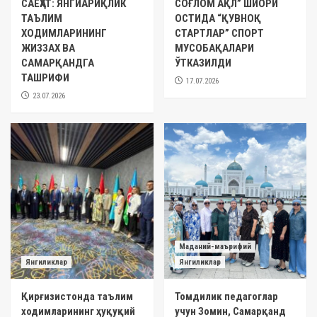
САЁҲАТ: ЯНГИАРИҚЛИК
СОҒЛОМ АҚЛ” ШИОРИ
ТАЪЛИМ
ОСТИДА “ҚУВНОҚ
ХОДИМЛАРИНИНГ
СТАРТЛАР” СПОРТ
ЖИЗЗАХ ВА
МУСОБАҚАЛАРИ
САМАРҚАНДГА
ЎТКАЗИЛДИ
ТАШРИФИ
17.07.2026
23.07.2026
Маданий-маърифий
Янгиликлар
Янгиликлар
Қирғизистонда таълим
Томдилик педагоглар
ходимларининг ҳуқуқий
учун Зомин, Самарқанд