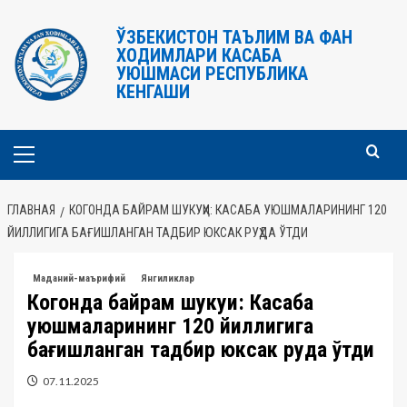
Перейти
к
ЎЗБЕКИСТОН ТАЪЛИМ ВА ФАН
ХОДИМЛАРИ КАСАБА
содержимому
УЮШМАСИ РЕСПУБЛИКА
КЕНГАШИ
Основное
меню
ГЛАВНАЯ
КОГОНДА БАЙРАМ ШУКУҲИ: КАСАБА УЮШМАЛАРИНИНГ 120
ЙИЛЛИГИГА БАҒИШЛАНГАН ТАДБИР ЮКСАК РУҲДА ЎТДИ
Маданий-маърифий
Янгиликлар
Когонда байрам шукуҳи: Касаба
уюшмаларининг 120 йиллигига
бағишланган тадбир юксак руҳда ўтди
07.11.2025