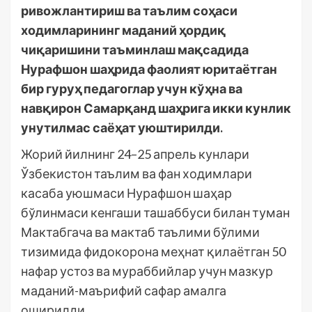
ривожлантириш ва таълим соҳаси
ходимларининг маданий ҳордиқ
чиқаришини таъминлаш мақсадида
Нурафшон шаҳрида фаолият юритаётган
бир гуруҳ педагоглар учун кўҳна ва
навқирон Самарқанд шаҳрига икки кунлик
унутилмас саёҳат уюштирилди.
Жорий йилнинг 24–25 апрель кунлари
Ўзбекистон таълим ва фан ходимлари
касаба уюшмаси Нурафшон шаҳар
бўлинмаси кенгаши ташаббуси билан туман
Мактабгача ва мактаб таълими бўлими
тизимида фидокорона меҳнат қилаётган 50
нафар устоз ва мураббийлар учун мазкур
маданий-маърифий сафар амалга
оширилди.