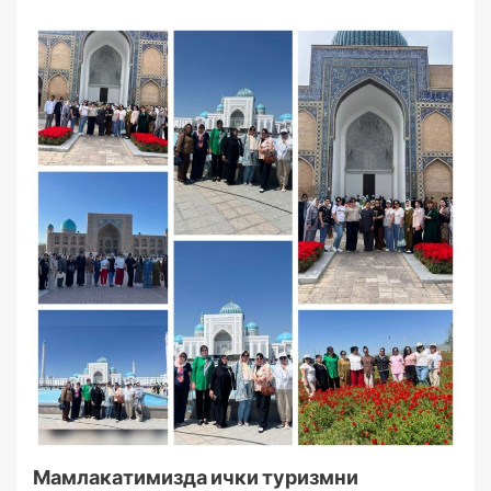
Мамлакатимизда ички туризмни