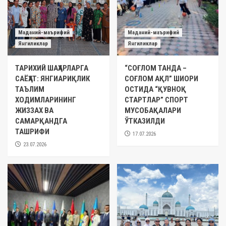
Маданий-маърифий
Маданий-маърифий
Янгиликлар
Янгиликлар
ТАРИХИЙ ШАҲАРЛАРГА
“СОҒЛОМ ТАНДА –
САЁҲАТ: ЯНГИАРИҚЛИК
СОҒЛОМ АҚЛ” ШИОРИ
ТАЪЛИМ
ОСТИДА “ҚУВНОҚ
ХОДИМЛАРИНИНГ
СТАРТЛАР” СПОРТ
ЖИЗЗАХ ВА
МУСОБАҚАЛАРИ
САМАРҚАНДГА
ЎТКАЗИЛДИ
ТАШРИФИ
17.07.2026
23.07.2026