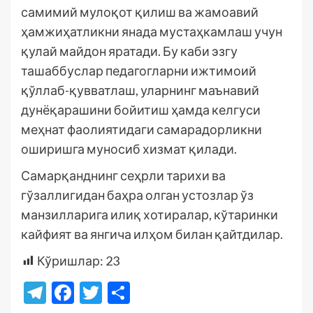
самимий мулоқот қилиш ва жамоавий
ҳамжиҳатликни янада мустаҳкамлаш учун
қулай майдон яратади. Бу каби эзгу
ташаббуслар педагогларни ижтимоий
қўллаб-қувватлаш, уларнинг маънавий
дунёқарашини бойитиш ҳамда келгуси
меҳнат фаолиятидаги самарадорликни
оширишга муносиб хизмат қилади.
Самарқанднинг сеҳрли тарихи ва
гўзаллигидан баҳра олган устозлар ўз
манзилларига илиқ хотиралар, кўтаринки
кайфият ва янгича илҳом билан қайтдилар.
Кўришлар:
23
Telegram
Facebook
Twitter
Отправить