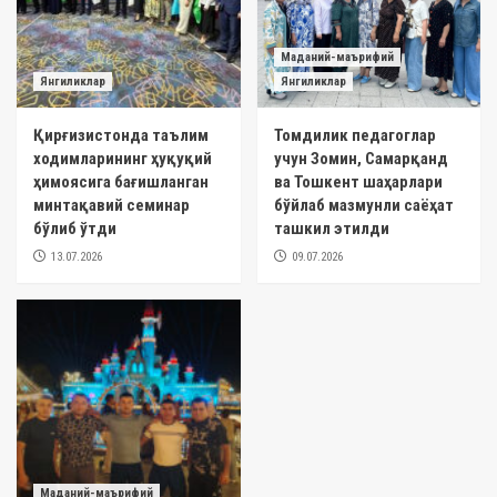
Маданий-маърифий
Янгиликлар
Янгиликлар
Қирғизистонда таълим
Томдилик педагоглар
ходимларининг ҳуқуқий
учун Зомин, Самарқанд
ҳимоясига бағишланган
ва Тошкент шаҳарлари
минтақавий семинар
бўйлаб мазмунли саёҳат
бўлиб ўтди
ташкил этилди
13.07.2026
09.07.2026
Маданий-маърифий