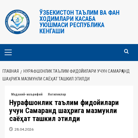
Перейти
к
ЎЗБЕКИСТОН ТАЪЛИМ ВА ФАН
ХОДИМЛАРИ КАСАБА
содержимому
УЮШМАСИ РЕСПУБЛИКА
КЕНГАШИ
Основное
меню
ГЛАВНАЯ
НУРАФШОНЛИК ТАЪЛИМ ФИДОЙИЛАРИ УЧУН САМАРҚАНД
ШАҲРИГА МАЗМУНЛИ САЁҲАТ ТАШКИЛ ЭТИЛДИ
Маданий-маърифий
Янгиликлар
Нурафшонлик таълим фидойилари
учун Самарқанд шаҳрига мазмунли
саёҳат ташкил этилди
28.04.2026