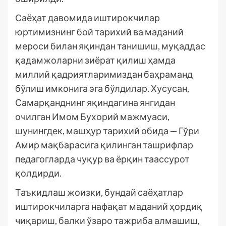
Саёҳат давомида иштирокчилар
юртимизнинг бой тарихий ва маданий
мероси билан яқиндан танишиш, муқаддас
қадамжоларни зиёрат қилиш ҳамда
миллий қадриятларимиздан баҳраманд
бўлиш имконига эга бўлдилар. Хусусан,
Самарқанднинг яқиндагина янгидан
очилган Имом Бухорий мажмуаси,
шунингдек, машҳур тарихий обида — Гўри
Амир мақбарасига қилинган ташрифлар
педагогларда чуқур ва ёрқин таассурот
қолдирди.
Таъкидлаш жоизки, бундай саёҳатлар
иштирокчиларга нафақат маданий ҳордиқ
чиқариш, балки ўзаро тажриба алмашиш,