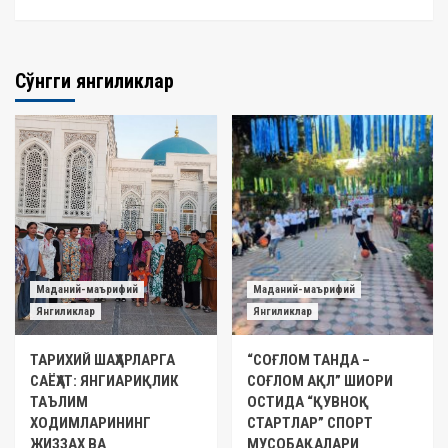
Сўнгги янгиликлар
Маданий-маърифий
Маданий-маърифий
Янгиликлар
Янгиликлар
ТАРИХИЙ ШАҲАРЛАРГА
“СОҒЛОМ ТАНДА –
САЁҲАТ: ЯНГИАРИҚЛИК
СОҒЛОМ АҚЛ” ШИОРИ
ТАЪЛИМ
ОСТИДА “ҚУВНОҚ
ХОДИМЛАРИНИНГ
СТАРТЛАР” СПОРТ
ЖИЗЗАХ ВА
МУСОБАҚАЛАРИ