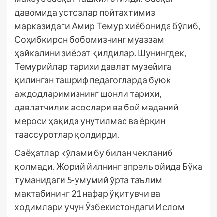
давомида устозлар пойтахтимиз
марказидаги Амир Темур хиёбонида бўлиб,
Соҳибқирон бобомизнинг муаззам
ҳайкалини зиёрат қилдилар. Шунингдек,
Темурийлар тарихи давлат музейига
қилинган ташриф педагогларда буюк
аждодларимизнинг шонли тарихи,
давлатчилик асослари ва бой маданий
мероси ҳақида унутилмас ва ёрқин
таассуротлар қолдирди.
Саёҳатлар кўлами бу билан чекланиб
қолмади. Жорий йилнинг апрель ойида Бўка
туманидаги 5-умумий ўрта таълим
мактабининг 21 нафар ўқитувчи ва
ходимлари учун Ўзбекистондаги Ислом