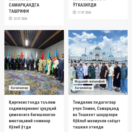
САМАРҚАНДГА
ЎТКАЗИЛДИ
ТАШРИФИ
17.07.2026
23.07.2026
Маданий-маърифий
Янгиликлар
Янгиликлар
Қирғизистонда таълим
Томдилик педагоглар
ходимларининг ҳуқуқий
учун Зомин, Самарқанд
ҳимоясига бағишланган
ва Тошкент шаҳарлари
минтақавий семинар
бўйлаб мазмунли саёҳат
бўлиб ўтди
ташкил этилди