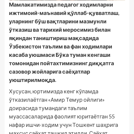
Мамлакатимизда педагог ходимларни
ижтимоий-маънавий қўллаб-қувватлаш,
уларнинг бўш вақтларини мазмунли
ўтказиш ва тарихий меросимиз билан
яқиндан таништириш мақсадида
Ўзбекистон таълим ва фан ходимлари
касаба уюшмаси Бўка туман кенгаши
томонидан пойтахтимизнинг диққатга
сазовор жойларига саёҳатлар
уюштирилмоқда.
Хусусан, юртимизда кенг кўламда
ўтказилаётган «Амир Темур ойлиги»
доирасида тумандаги таълим
муассасаларида фаолият юритаётган 55
нафар ишчи-ходим учун Тошкент шаҳрига
махсус саёҳат ташкил этилди. Саёҳат