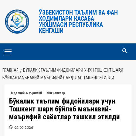
Перейти
к
ЎЗБЕКИСТОН ТАЪЛИМ ВА ФАН
ХОДИМЛАРИ КАСАБА
содержимому
УЮШМАСИ РЕСПУБЛИКА
КЕНГАШИ
Основное
меню
ГЛАВНАЯ
БЎКАЛИК ТАЪЛИМ ФИДОЙИЛАРИ УЧУН ТОШКЕНТ ШАҲРИ
БЎЙЛАБ МАЪНАВИЙ-МАЪРИФИЙ САЁҲАТЛАР ТАШКИЛ ЭТИЛДИ
Маданий-маърифий
Янгиликлар
Бўкалик таълим фидойилари учун
Тошкент шаҳри бўйлаб маънавий-
маърифий саёҳатлар ташкил этилди
05.05.2026