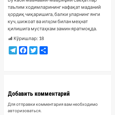
таълим ходимларининг нафақат маданий
ҳордиқ чиқаришига, балки уларнинг янги
куч, шижоат ва илҳом билан меҳнат
қилишига мустаҳкам замин яратмоқда.
Кўришлар:
18
Telegram
Facebook
Twitter
Отправить
Добавить комментарий
Для отправки комментария вам необходимо
авторизоваться
.