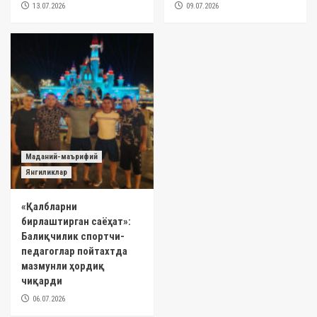
13.07.2026
09.07.2026
Маданий-маърифий
Янгиликлар
«Қалбларни
бирлаштирган саёҳат»:
Балиқчилик спортчи-
педагоглар пойтахтда
мазмунли ҳордиқ
чиқарди
06.07.2026