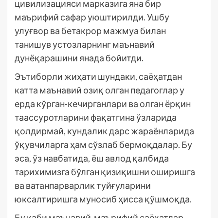
цивилизацияси марказига яна бир
маърифий сафар уюштирилди. Ушбу
улуғвор ва бетакрор мажмуа билан
танишув устозларнинг маънавий
дунёқарашини янада бойитди.
Эътиборли жиҳати шундаки, саёҳатдан
катта маънавий озиқ олган педагоглар у
ерда кўрган-кечирганлари ва олган ёрқин
таассуротларини фақатгина ўзларида
қолдирмай, кундалик дарс жараёнларида
ўқувчиларга ҳам сўзлаб бермоқдалар. Бу
эса, ўз навбатида, ёш авлод қалбида
тарихимизга бўлган қизиқишни оширишга
ва ватанпарварлик туйғуларини
юксалтиришга муносиб ҳисса қўшмоқда.
Бу каби маънавий-маърифий саёҳатлар