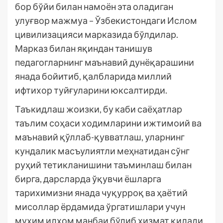
бор бўйи билан намоён эта оладиган
улуғвор мажмуа – Ўзбекистондаги Ислом
цивилизацияси марказида бўлдилар.
Марказ билан яқиндан танишув
педагогларнинг маънавий дунёқарашини
янада бойитиб, қалбларида миллий
ифтихор туйғуларини юксалтирди.
Таъкидлаш жоизки, бу каби саёҳатлар
таълим соҳаси ходимларини ижтимоий ва
маънавий қўллаб-қувватлаш, уларнинг
кундалик масъулиятли меҳнатидан сўнг
руҳий тетикланишини таъминлаш билан
бирга, дарсларда ўқувчи ёшларга
тарихимизни янада чуқурроқ ва ҳаётий
мисоллар ёрдамида ўргатишлари учун
муҳим илҳом манбаи бўлиб хизмат қилади.