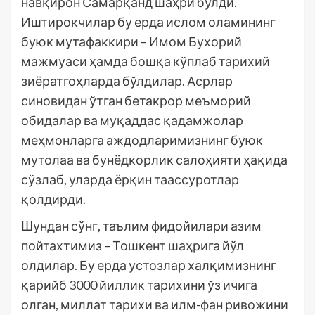
навқирон Самарқанд шаҳри бўлди.
Иштирокчилар бу ерда ислом оламининг
буюк мутафаккири – Имом Бухорий
мажмуаси ҳамда бошқа кўплаб тарихий
зиёратгоҳларда бўлдилар. Асрлар
синовидан ўтган бетакрор меъморий
обидалар ва муқаддас қадамжолар
меҳмонларга аждодларимизнинг буюк
мутолаа ва бунёдкорлик салоҳияти ҳақида
сўзлаб, уларда ёрқин таассуротлар
қолдирди.
Шундан сўнг, таълим фидойилари азим
пойтахтимиз – Тошкент шаҳрига йўл
олдилар. Бу ерда устозлар халқимизнинг
қарийб 3000 йиллик тарихини ўз ичига
олган, миллат тарихи ва илм-фан ривожини