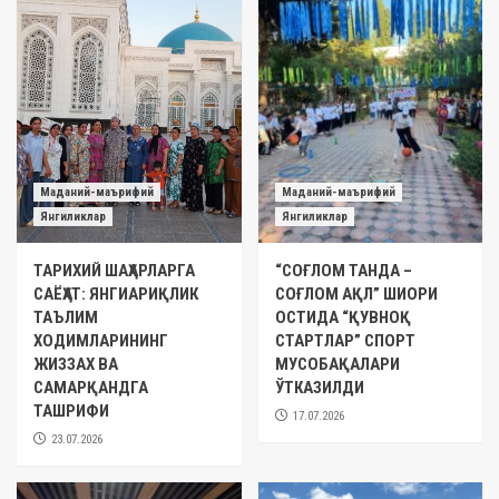
Маданий-маърифий
Маданий-маърифий
Янгиликлар
Янгиликлар
ТАРИХИЙ ШАҲАРЛАРГА
“СОҒЛОМ ТАНДА –
САЁҲАТ: ЯНГИАРИҚЛИК
СОҒЛОМ АҚЛ” ШИОРИ
ТАЪЛИМ
ОСТИДА “ҚУВНОҚ
ХОДИМЛАРИНИНГ
СТАРТЛАР” СПОРТ
ЖИЗЗАХ ВА
МУСОБАҚАЛАРИ
САМАРҚАНДГА
ЎТКАЗИЛДИ
ТАШРИФИ
17.07.2026
23.07.2026