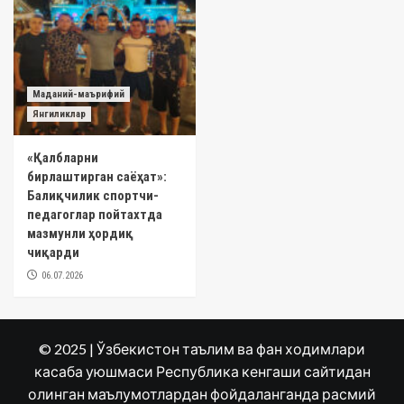
Маданий-маърифий
Янгиликлар
«Қалбларни
бирлаштирган саёҳат»:
Балиқчилик спортчи-
педагоглар пойтахтда
мазмунли ҳордиқ
чиқарди
06.07.2026
© 2025 | Ўзбекистон таълим ва фан ходимлари
касаба уюшмаси Республика кенгаши сайтидан
олинган маълумотлардан фойдаланганда расмий