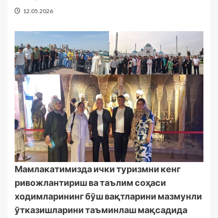
12.05.2026
Мамлакатимизда ички туризмни кенг
ривожлантириш ва таълим соҳаси
ходимларининг бўш вақтларини мазмунли
ўтказишларини таъминлаш мақсадида