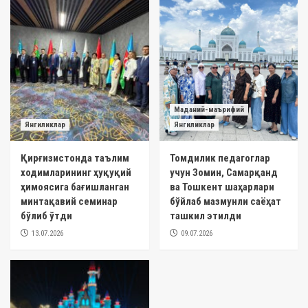
Маданий-маърифий
Янгиликлар
Янгиликлар
Қирғизистонда таълим
Томдилик педагоглар
ходимларининг ҳуқуқий
учун Зомин, Самарқанд
ҳимоясига бағишланган
ва Тошкент шаҳарлари
минтақавий семинар
бўйлаб мазмунли саёҳат
бўлиб ўтди
ташкил этилди
13.07.2026
09.07.2026