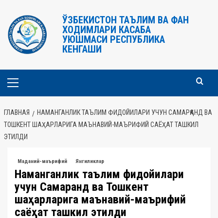
Перейти
к
ЎЗБЕКИСТОН ТАЪЛИМ ВА ФАН
ХОДИМЛАРИ КАСАБА
содержимому
УЮШМАСИ РЕСПУБЛИКА
КЕНГАШИ
Основное
меню
ГЛАВНАЯ
НАМАНГАНЛИК ТАЪЛИМ ФИДОЙИЛАРИ УЧУН САМАРҚАНД ВА
ТОШКЕНТ ШАҲАРЛАРИГА МАЪНАВИЙ-МАЪРИФИЙ САЁҲАТ ТАШКИЛ
ЭТИЛДИ
Маданий-маърифий
Янгиликлар
Наманганлик таълим фидойилари
учун Самарқанд ва Тошкент
шаҳарларига маънавий-маърифий
саёҳат ташкил этилди