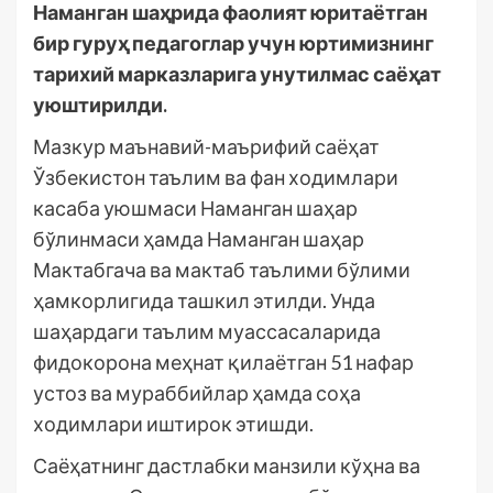
Наманган шаҳрида фаолият юритаётган
бир гуруҳ педагоглар учун юртимизнинг
тарихий марказларига унутилмас саёҳат
уюштирилди.
Мазкур маънавий-маърифий саёҳат
Ўзбекистон таълим ва фан ходимлари
касаба уюшмаси Наманган шаҳар
бўлинмаси ҳамда Наманган шаҳар
Мактабгача ва мактаб таълими бўлими
ҳамкорлигида ташкил этилди. Унда
шаҳардаги таълим муассасаларида
фидокорона меҳнат қилаётган 51 нафар
устоз ва мураббийлар ҳамда соҳа
ходимлари иштирок этишди.
Саёҳатнинг дастлабки манзили кўҳна ва