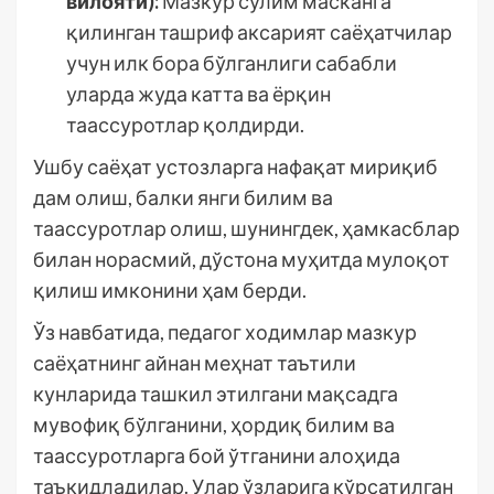
вилояти):
Мазкур сўлим масканга
қилинган ташриф аксарият саёҳатчилар
учун илк бора бўлганлиги сабабли
уларда жуда катта ва ёрқин
таассуротлар қолдирди.
Ушбу саёҳат устозларга нафақат мириқиб
дам олиш, балки янги билим ва
таассуротлар олиш, шунингдек, ҳамкасблар
билан норасмий, дўстона муҳитда мулоқот
қилиш имконини ҳам берди.
Ўз навбатида, педагог ходимлар мазкур
саёҳатнинг айнан меҳнат таътили
кунларида ташкил этилгани мақсадга
мувофиқ бўлганини, ҳордиқ билим ва
таассуротларга бой ўтганини алоҳида
таъкидладилар. Улар ўзларига кўрсатилган