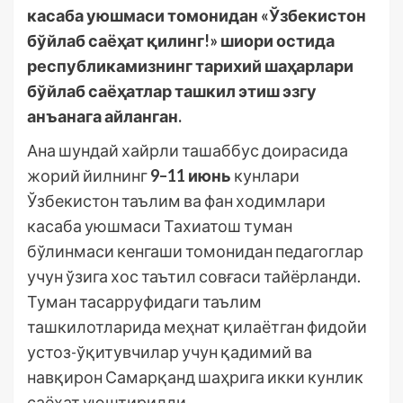
касаба уюшмаси томонидан «Ўзбекистон
бўйлаб саёҳат қилинг!» шиори остида
республикамизнинг тарихий шаҳарлари
бўйлаб саёҳатлар ташкил этиш эзгу
анъанага айланган.
Ана шундай хайрли ташаббус доирасида
жорий йилнинг
9–11 июнь
кунлари
Ўзбекистон таълим ва фан ходимлари
касаба уюшмаси Тахиатош туман
бўлинмаси кенгаши томонидан педагоглар
учун ўзига хос таътил совғаси тайёрланди.
Туман тасарруфидаги таълим
ташкилотларида меҳнат қилаётган фидойи
устоз-ўқитувчилар учун қадимий ва
навқирон Самарқанд шаҳрига икки кунлик
саёҳат уюштирилди.