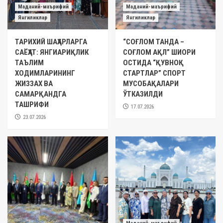
Маданий-маърифий
Маданий-маърифий
Янгиликлар
Янгиликлар
ТАРИХИЙ ШАҲАРЛАРГА
“СОҒЛОМ ТАНДА –
САЁҲАТ: ЯНГИАРИҚЛИК
СОҒЛОМ АҚЛ” ШИОРИ
ТАЪЛИМ
ОСТИДА “ҚУВНОҚ
ХОДИМЛАРИНИНГ
СТАРТЛАР” СПОРТ
ЖИЗЗАХ ВА
МУСОБАҚАЛАРИ
САМАРҚАНДГА
ЎТКАЗИЛДИ
ТАШРИФИ
17.07.2026
23.07.2026