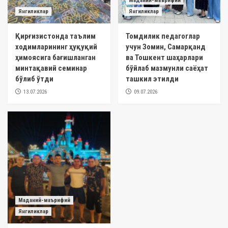
Маданий-маърифий
Янгиликлар
Янгиликлар
Қирғизистонда таълим
Томдилик педагоглар
ходимларининг ҳуқуқий
учун Зомин, Самарқанд
ҳимоясига бағишланган
ва Тошкент шаҳарлари
минтақавий семинар
бўйлаб мазмунли саёҳат
бўлиб ўтди
ташкил этилди
13.07.2026
09.07.2026
Маданий-маърифий
Янгиликлар