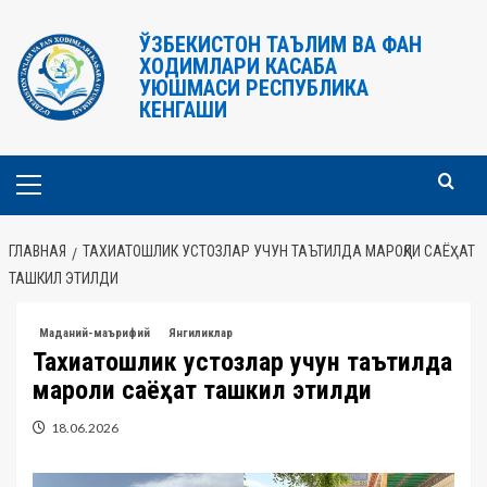
Перейти
к
ЎЗБЕКИСТОН ТАЪЛИМ ВА ФАН
ХОДИМЛАРИ КАСАБА
содержимому
УЮШМАСИ РЕСПУБЛИКА
КЕНГАШИ
Основное
меню
ГЛАВНАЯ
ТАХИАТОШЛИК УСТОЗЛАР УЧУН ТАЪТИЛДА МАРОҚЛИ САЁҲАТ
ТАШКИЛ ЭТИЛДИ
Маданий-маърифий
Янгиликлар
Тахиатошлик устозлар учун таътилда
мароқли саёҳат ташкил этилди
18.06.2026