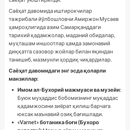
Саёҳат давомида иштирокчилар
тажрибали йўлбошловчи Амиржон Мусаев
ҳамроҳлигида азим Самарқанддаги
тарихий қадамжолар, маданий обидалар,
муҳташам иншоотлар ҳамда замонавий
диққатга сазовор жойлар билан яқиндан
танишиб, мазмунли ҳордиқ чиқардилар.
Саёҳат давомидаги энг эсда қоларли
манзиллар:
Имом ал-Бухорий мажмуаси ва музейи:
Буюк муҳаддис бобомизнинг муқаддас
қадамжосини зиёрат қилиш барчага
юксак маънавий озиқ бағишлади.
«Varnet» ботаника боғи (Бухоро