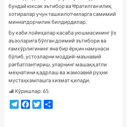
бундай юксак эътибор ва याратилган илиқ
хотиралар учун ташкилотчиларга самимий
миннатдорчилик билдирдилар.
Бу каби лойиҳалар касаба уюшмасининг ўз
аъзоларига бўлган доимий эътибори ва
ғамхўрлигининг яна бир ёрқин намунаси
бўлиб, устозларни моддий-маънавий
рағбатлантириш, уларнинг машаққатли
меҳнатини қадрлаш ва жамоавий руҳни
мустаҳкамлашга хизмат қилади.
Кўришлар:
65
Telegram
Facebook
Twitter
Отправить