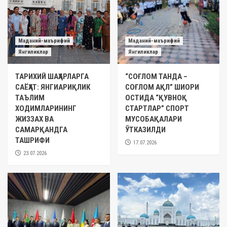
Маданий-маърифий
Маданий-маърифий
Янгиликлар
Янгиликлар
ТАРИХИЙ ШАҲАРЛАРГА
“СОҒЛОМ ТАНДА –
САЁҲАТ: ЯНГИАРИҚЛИК
СОҒЛОМ АҚЛ” ШИОРИ
ТАЪЛИМ
ОСТИДА “ҚУВНОҚ
ХОДИМЛАРИНИНГ
СТАРТЛАР” СПОРТ
ЖИЗЗАХ ВА
МУСОБАҚАЛАРИ
САМАРҚАНДГА
ЎТКАЗИЛДИ
ТАШРИФИ
17.07.2026
23.07.2026