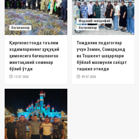
Маданий-маърифий
Янгиликлар
Янгиликлар
Қирғизистонда таълим
Томдилик педагоглар
ходимларининг ҳуқуқий
учун Зомин, Самарқанд
ҳимоясига бағишланган
ва Тошкент шаҳарлари
минтақавий семинар
бўйлаб мазмунли саёҳат
бўлиб ўтди
ташкил этилди
13.07.2026
09.07.2026