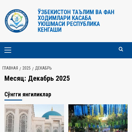
Перейти
к
ЎЗБЕКИСТОН ТАЪЛИМ ВА ФАН
ХОДИМЛАРИ КАСАБА
содержимому
УЮШМАСИ РЕСПУБЛИКА
КЕНГАШИ
Основное
меню
ГЛАВНАЯ
2025
ДЕКАБРЬ
Месяц:
Декабрь 2025
Сўнгги янгиликлар