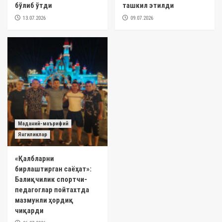
бўлиб ўтди
ташкил этилди
13.07.2026
09.07.2026
Маданий-маърифий
Янгиликлар
«Қалбларни
бирлаштирган саёҳат»:
Балиқчилик спортчи-
педагоглар пойтахтда
мазмунли ҳордиқ
чиқарди