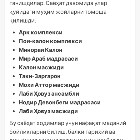
танишдилар. Саёҳат давомида улар
қуйидаги муҳим жойларни томоша
қилишди:
Арк комплекси
Пои-калон комплекси
Минораи Калон
Мир Араб мадрасаси
Калон масжиди
Таки-Заргарон
Мохи Аттор масжиди
Лаби Ҳовуз ансамбли
Нодир Девонбеги мадрасаси
Лаби Ҳовуз масжиди
Бу саёҳат ходимлар учун нафақат маданий
бойликларни билиш, балки тарихий ва