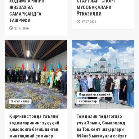
ХОДИМЛАРИНИНГ
СТАРТЛАР” СПОРТ
ЖИЗЗАХ ВА
МУСОБАҚАЛАРИ
САМАРҚАНДГА
ЎТКАЗИЛДИ
ТАШРИФИ
17.07.2026
23.07.2026
Маданий-маърифий
Янгиликлар
Янгиликлар
Қирғизистонда таълим
Томдилик педагоглар
ходимларининг ҳуқуқий
учун Зомин, Самарқанд
ҳимоясига бағишланган
ва Тошкент шаҳарлари
минтақавий семинар
бўйлаб мазмунли саёҳат