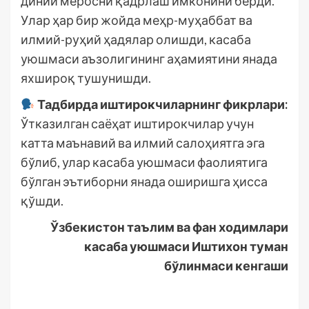
диний меросни қадрлаш имконини берди.
Улар ҳар бир жойда меҳр-муҳаббат ва
илмий-руҳий ҳадялар олишди, касаба
уюшмаси аъзолигининг аҳамиятини янада
яхшироқ тушунишди.
Тадбирда иштирокчиларнинг фикрлари:
Ўтказилган саёҳат иштирокчилар учун
катта маънавий ва илмий салоҳиятга эга
бўлиб, улар касаба уюшмаси фаолиятига
бўлган эътиборни янада оширишга ҳисса
қўшди.
Ўзбекистон таълим ва фан ходимлари
касаба уюшмаси Иштихон туман
бўлинмаси кенгаши