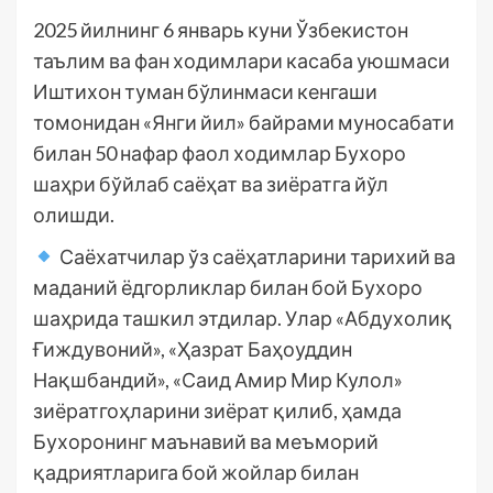
2025 йилнинг 6 январь куни Ўзбекистон
таълим ва фан ходимлари касаба уюшмаси
Иштихон туман бўлинмаси кенгаши
томонидан «Янги йил» байрами муносабати
билан 50 нафар фаол ходимлар Бухоро
шаҳри бўйлаб саёҳат ва зиёратга йўл
олишди.
Саёхатчилар ўз саёҳатларини тарихий ва
маданий ёдгорликлар билан бой Бухоро
шаҳрида ташкил этдилар. Улар «Абдухолиқ
Ғиждувоний», «Ҳазрат Баҳоуддин
Нақшбандий», «Саид Амир Мир Кулол»
зиёратгоҳларини зиёрат қилиб, ҳамда
Бухоронинг маънавий ва меъморий
қадриятларига бой жойлар билан