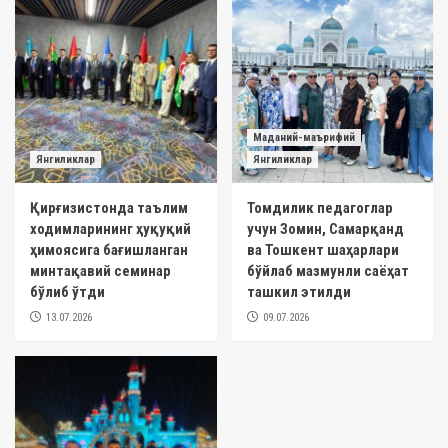
Маданий-маърифий
Янгиликлар
Янгиликлар
Қирғизистонда таълим
Томдилик педагоглар
ходимларининг ҳуқуқий
учун Зомин, Самарқанд
ҳимоясига бағишланган
ва Тошкент шаҳарлари
минтақавий семинар
бўйлаб мазмунли саёҳат
бўлиб ўтди
ташкил этилди
13.07.2026
09.07.2026