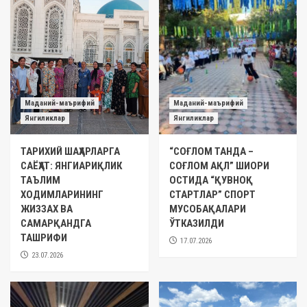
Маданий-маърифий
Маданий-маърифий
Янгиликлар
Янгиликлар
ТАРИХИЙ ШАҲАРЛАРГА
“СОҒЛОМ ТАНДА –
САЁҲАТ: ЯНГИАРИҚЛИК
СОҒЛОМ АҚЛ” ШИОРИ
ТАЪЛИМ
ОСТИДА “ҚУВНОҚ
ХОДИМЛАРИНИНГ
СТАРТЛАР” СПОРТ
ЖИЗЗАХ ВА
МУСОБАҚАЛАРИ
САМАРҚАНДГА
ЎТКАЗИЛДИ
ТАШРИФИ
17.07.2026
23.07.2026