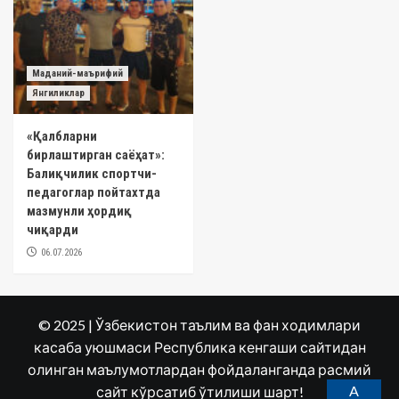
Маданий-маърифий
Янгиликлар
«Қалбларни
бирлаштирган саёҳат»:
Балиқчилик спортчи-
педагоглар пойтахтда
мазмунли ҳордиқ
чиқарди
06.07.2026
© 2025 | Ўзбекистон таълим ва фан ходимлари
касаба уюшмаси Республика кенгаши сайтидан
олинган маълумотлардан фойдаланганда расмий
A
сайт кўрсатиб ўтилиши шарт!