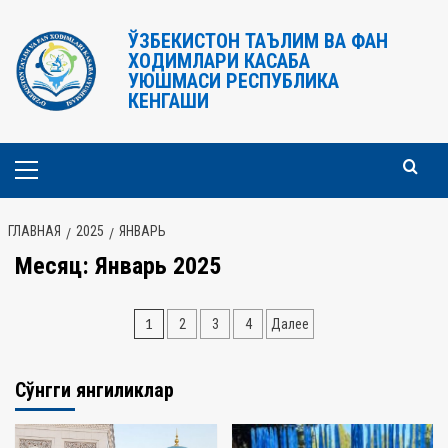
Перейти
к
ЎЗБЕКИСТОН ТАЪЛИМ ВА ФАН
ХОДИМЛАРИ КАСАБА
содержимому
УЮШМАСИ РЕСПУБЛИКА
КЕНГАШИ
Основное
меню
ГЛАВНАЯ
2025
ЯНВАРЬ
Месяц:
Январь 2025
Навигация
1
2
3
4
Далее
по
записям
Сўнгги янгиликлар