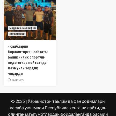
Маданий-маърифий
Янгиликлар
«Қалбларни
бирлаштирган саёҳат»:
Балиқчилик спортчи-
педагоглар пойтахтда
мазмунли ҳордиқ
чиқарди
06.07.2026
© 2025 | Ўзбекистон таълим ва фан ходимлари
касаба уюшмаси Республика кенгаши сайтидан
олинган маълумотлардан фойдаланганда расмий