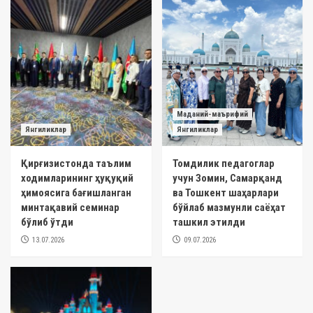
Маданий-маърифий
Янгиликлар
Янгиликлар
Қирғизистонда таълим
Томдилик педагоглар
ходимларининг ҳуқуқий
учун Зомин, Самарқанд
ҳимоясига бағишланган
ва Тошкент шаҳарлари
минтақавий семинар
бўйлаб мазмунли саёҳат
бўлиб ўтди
ташкил этилди
13.07.2026
09.07.2026