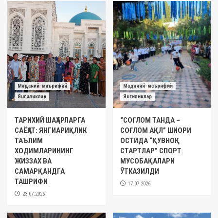
Маданий-маърифий
Маданий-маърифий
Янгиликлар
Янгиликлар
ТАРИХИЙ ШАҲАРЛАРГА
“СОҒЛОМ ТАНДА –
САЁҲАТ: ЯНГИАРИҚЛИК
СОҒЛОМ АҚЛ” ШИОРИ
ТАЪЛИМ
ОСТИДА “ҚУВНОҚ
ХОДИМЛАРИНИНГ
СТАРТЛАР” СПОРТ
ЖИЗЗАХ ВА
МУСОБАҚАЛАРИ
САМАРҚАНДГА
ЎТКАЗИЛДИ
ТАШРИФИ
17.07.2026
23.07.2026