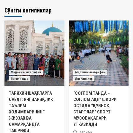
Сўнгги янгиликлар
Маданий-маърифий
Маданий-маърифий
Янгиликлар
Янгиликлар
ТАРИХИЙ ШАҲАРЛАРГА
“СОҒЛОМ ТАНДА –
САЁҲАТ: ЯНГИАРИҚЛИК
СОҒЛОМ АҚЛ” ШИОРИ
ТАЪЛИМ
ОСТИДА “ҚУВНОҚ
ХОДИМЛАРИНИНГ
СТАРТЛАР” СПОРТ
ЖИЗЗАХ ВА
МУСОБАҚАЛАРИ
САМАРҚАНДГА
ЎТКАЗИЛДИ
ТАШРИФИ
17.07.2026