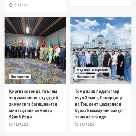
23.07.2026
Маданий-маърифий
Янгиликлар
Янгиликлар
Қирғизистонда таълим
Томдилик педагоглар
ходимларининг ҳуқуқий
учун Зомин, Самарқанд
ҳимоясига бағишланган
ва Тошкент шаҳарлари
минтақавий семинар
бўйлаб мазмунли саёҳат
бўлиб ўтди
ташкил этилди
13.07.2026
09.07.2026