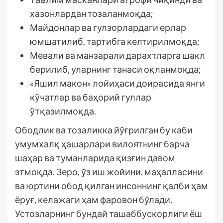
хазонлардан тозаланмоқда;
Майдонлар ва гулзорлардаги ерлар
юмшатилиб, тартибга келтирилмоқда;
Мевали ва манзарали дарахтларга шакл
берилиб, уларнинг танаси оқланмоқда;
«Яшил макон» лойиҳаси доирасида янги
кўчатлар ва баҳорий гуллар
ўтқазилмоқда.
Ободлик ва тозаликка йўғрилган бу каби
умумхалқ ҳашарлари вилоятнинг барча
шаҳар ва туманларида қизғин давом
этмоқда. Зеро, ўз иш жойини, маҳалласини
ва юртини обод қилган инсоннинг қалби ҳам
ёруғ, келажаги ҳам фаровон бўлади.
Устозларнинг бундай ташаббускорлиги ёш