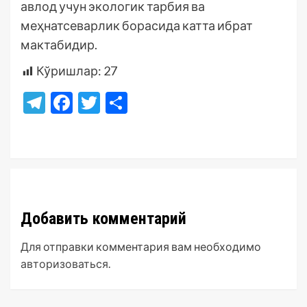
авлод учун экологик тарбия ва
меҳнатсеварлик борасида катта ибрат
мактабидир.
Кўришлар:
27
Telegram
Facebook
Twitter
Отправить
Добавить комментарий
Для отправки комментария вам необходимо
авторизоваться
.