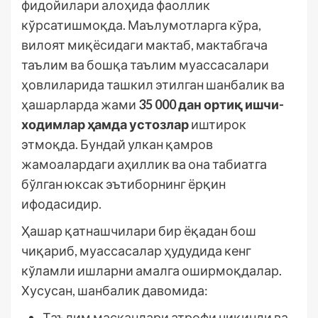
фидойилари алоҳида фаоллик
кўрсатишмоқда. Маълумотларга кўра,
вилоят миқёсидаги мактаб, мактабгача
таълим ва бошқа таълим муассасалари
ҳовлиларида ташкил этилган шанбалик ва
ҳашарларда жами
35 000 дан ортиқ ишчи-
ходимлар ҳамда устозлар
иштирок
этмоқда. Бундай улкан қамров
жамоалардаги аҳиллик ва она табиатга
бўлган юксак эътиборнинг ёрқин
ифодасидир.
Ҳашар қатнашчилари бир ёқадан бош
чиқариб, муассасалар ҳудудида кенг
кўламли ишларни амалга оширмоқдалар.
Хусусан, шанбалик давомида:
Таълим масканлари атрофи чиқинди ва