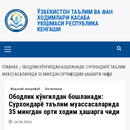
Перейти
к
ЎЗБЕКИСТОН ТАЪЛИМ ВА ФАН
ХОДИМЛАРИ КАСАБА
содержимому
УЮШМАСИ РЕСПУБЛИКА
КЕНГАШИ
Основное
меню
ГЛАВНАЯ
ОБОДЛИК КЎНГИЛДАН БОШЛАНАДИ: СУРХОНДАРЁ ТАЪЛИМ
МУАССАСАЛАРИДА 35 МИНГДАН ОРТИҚ ХОДИМ ҲАШАРГА ЧИҚДИ
Маданий-маърифий
Янгиликлар
Ободлик кўнгилдан бошланади:
Сурхондарё таълим муассасаларида
35 мингдан ортиқ ходим ҳашарга чиқди
14.03.2026