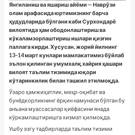
Янгиланиш ва яшариш айёми — Наврўзи
олам арафасида юртимизнинг барча
ҳудудларида бўлгани каби Сурхондарё
вилоятида ҳам ободонлаштириш ва
кўкаламзорлаштириш ишлари қизғин
паллага кирди. Хусусан, жорий йилнинг
13–14 март кунлари мамлакатимиз бўйлаб
эълон қилинган умумхалқ хайрия ҳашари
вилоят таълим тизимида юқори
кўтаринкилик билан ташкил этилмоқда.
Ўзаро ҳамжиҳатлик, меҳр-оқибат ва
бунёдкорликнинг ёрқин намунаси бўлган бу
анъана муассасалар қиёфасини янада
кўркамлаштиришга хизмат қилмоқда.
Ушбу эзгу тадбирларда таълим тизими