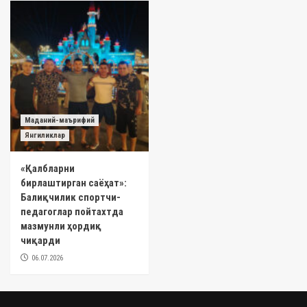
Маданий-маърифий
Янгиликлар
«Қалбларни
бирлаштирган саёҳат»:
Балиқчилик спортчи-
педагоглар пойтахтда
мазмунли ҳордиқ
чиқарди
06.07.2026