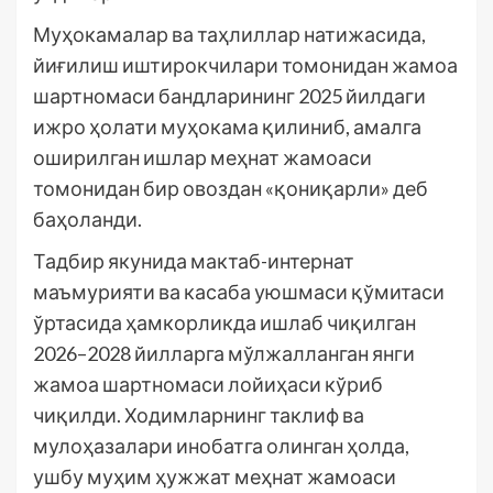
Муҳокамалар ва таҳлиллар натижасида,
йиғилиш иштирокчилари томонидан жамоа
шартномаси бандларининг 2025 йилдаги
ижро ҳолати муҳокама қилиниб, амалга
оширилган ишлар меҳнат жамоаси
томонидан бир овоздан «қониқарли» деб
баҳоланди.
Тадбир якунида мактаб-интернат
маъмурияти ва касаба уюшмаси қўмитаси
ўртасида ҳамкорликда ишлаб чиқилган
2026–2028 йилларга мўлжалланган янги
жамоа шартномаси лойиҳаси кўриб
чиқилди. Ходимларнинг таклиф ва
мулоҳазалари инобатга олинган ҳолда,
ушбу муҳим ҳужжат меҳнат жамоаси