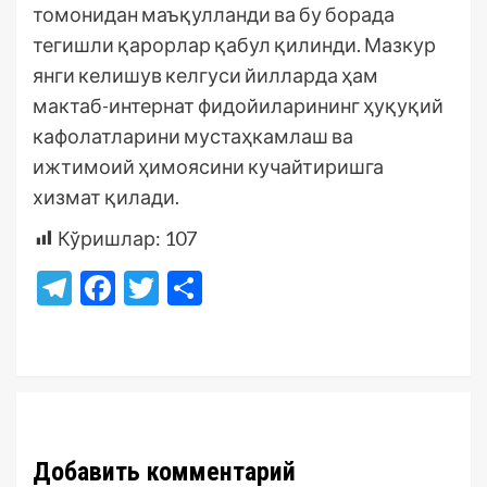
томонидан маъқулланди ва бу борада
тегишли қарорлар қабул қилинди. Мазкур
янги келишув келгуси йилларда ҳам
мактаб-интернат фидойиларининг ҳуқуқий
кафолатларини мустаҳкамлаш ва
ижтимоий ҳимоясини кучайтиришга
хизмат қилади.
Кўришлар:
107
Telegram
Facebook
Twitter
Отправить
Добавить комментарий