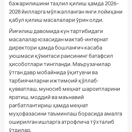
бажарилишини таҳлил қилиш ҳамда 2026–
2028 йилларга мўлжалланган янги лойиҳани
қабул қилиш масалалари ўрин олди.
Йиғилиш давомида кун тартибидаги
масалалар юзасидан мактаб-интернат
директори ҳамда бошланғич касаба
уюшмаси қўмитаси раисининг батафсил
ҳисоботлари тингланди. Маърузачилар
ўтган давр мобайнида ўқитувчи ва
тарбиячиларни ижтимоий қўллаб-
қувватлаш, муносиб меҳнат шароитларини
яратиш, моддий ва маънавий
рағбатлантириш ҳамда меҳнат
муҳофазасини таъминлаш борасида амалга
оширилган ишларга атрофлича тўхталиб
ўтдилар.