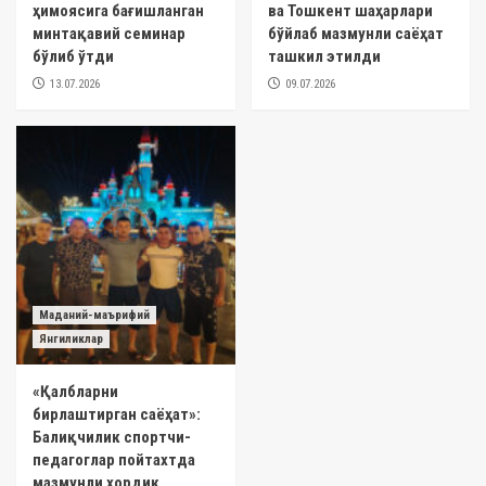
ҳимоясига бағишланган
ва Тошкент шаҳарлари
минтақавий семинар
бўйлаб мазмунли саёҳат
бўлиб ўтди
ташкил этилди
13.07.2026
09.07.2026
Маданий-маърифий
Янгиликлар
«Қалбларни
бирлаштирган саёҳат»:
Балиқчилик спортчи-
педагоглар пойтахтда
мазмунли ҳордиқ