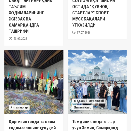
САЁҲАТ: ЯНГИАРИҚЛИК
СОҒЛОМ АҚЛ” ШИОРИ
ТАЪЛИМ
ОСТИДА “ҚУВНОҚ
ХОДИМЛАРИНИНГ
СТАРТЛАР” СПОРТ
ЖИЗЗАХ ВА
МУСОБАҚАЛАРИ
САМАРҚАНДГА
ЎТКАЗИЛДИ
ТАШРИФИ
17.07.2026
23.07.2026
Маданий-маърифий
Янгиликлар
Янгиликлар
Қирғизистонда таълим
Томдилик педагоглар
ходимларининг ҳуқуқий
учун Зомин, Самарқанд