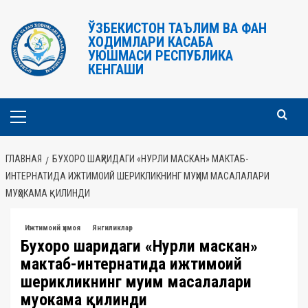
Перейти
к
ЎЗБЕКИСТОН ТАЪЛИМ ВА ФАН
ХОДИМЛАРИ КАСАБА
содержимому
УЮШМАСИ РЕСПУБЛИКА
КЕНГАШИ
Основное
меню
ГЛАВНАЯ
БУХОРО ШАҲРИДАГИ «НУРЛИ МАСКАН» МАКТАБ-
ИНТЕРНАТИДА ИЖТИМОИЙ ШЕРИКЛИКНИНГ МУҲИМ МАСАЛАЛАРИ
МУҲОКАМА ҚИЛИНДИ
Ижтимоий ҳимоя
Янгиликлар
Бухоро шаҳридаги «Нурли маскан»
мактаб-интернатида ижтимоий
шерикликнинг муҳим масалалари
муҳокама қилинди