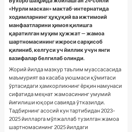
Бухоро шаҳрида жойлашган 24-сонли
«Нурли маскан» мактаб-интернатида
ходимларнинг ҳуқуқий ва ижтимоий
манфаатларини ҳимоя қилишга
қаратилган муҳим ҳужжат — жамоа
шартномасининг ижроси сарҳисоб
қилиниб, келгуси уч йиллик учун янги
вазифалар белгилаб олинди.
Жорий йилда мазкур таълим муассасасида
маъмурият ва касаба уюшмаси қўмитаси
ўртасидаги ҳамкорликнинг ёрқин намунаси
сифатида меҳнат жамоасининг умумий
йиғилиши юқори савияда ўтказилди.
Тадбирнинг асосий кун тартибидан 2023–
2025 йилларга мўлжаллаб тузилган жамоа
шартномасининг 2025 йилдаги