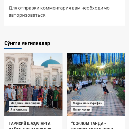
Для отправки комментария вам необходимо
авторизоваться
.
Сўнгги янгиликлар
Маданий-маърифий
Маданий-маърифий
Янгиликлар
Янгиликлар
ТАРИХИЙ ШАҲАРЛАРГА
“СОҒЛОМ ТАНДА –