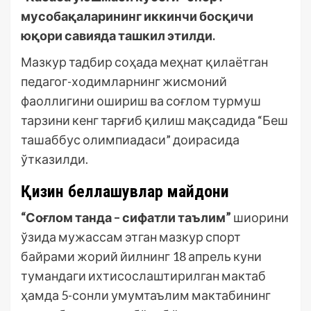
мусобақаларининг иккинчи босқичи
юқори савияда ташкил этилди.
Мазкур тадбир соҳада меҳнат қилаётган
педагог-ходимларнинг жисмоний
фаоллигини ошириш ва соғлом турмуш
тарзини кенг тарғиб қилиш мақсадида “Беш
ташаббус олимпиадаси” доирасида
ўтказилди.
Қизғин беллашувлар майдони
“Соғлом танда – сифатли таълим”
шиорини
ўзида мужассам этган мазкур спорт
байрами жорий йилнинг 18 апрель куни
тумандаги ихтисослаштирилган мактаб
ҳамда 5-сонли умумтаълим мактабининг