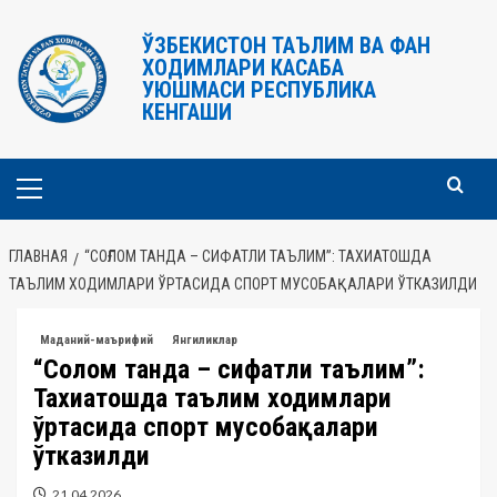
Перейти
к
ЎЗБЕКИСТОН ТАЪЛИМ ВА ФАН
ХОДИМЛАРИ КАСАБА
содержимому
УЮШМАСИ РЕСПУБЛИКА
КЕНГАШИ
Основное
меню
ГЛАВНАЯ
“СОҒЛОМ ТАНДА – СИФАТЛИ ТАЪЛИМ”: ТАХИАТОШДА
ТАЪЛИМ ХОДИМЛАРИ ЎРТАСИДА СПОРТ МУСОБАҚАЛАРИ ЎТКАЗИЛДИ
Маданий-маърифий
Янгиликлар
“Соғлом танда – сифатли таълим”:
Тахиатошда таълим ходимлари
ўртасида спорт мусобақалари
ўтказилди
21.04.2026