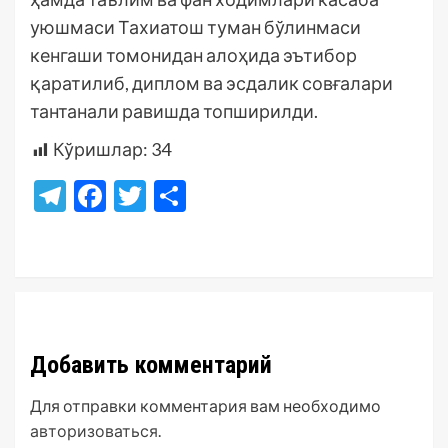
уюшмаси Тахиатош туман бўлинмаси
кенгаши томонидан алоҳида эътибор
қаратилиб, диплом ва эсдалик совғалари
тантанали равишда топширилди.
Кўришлар:
34
Telegram
Facebook
Twitter
Отправить
Добавить комментарий
Для отправки комментария вам необходимо
авторизоваться
.