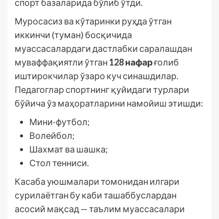
спорт базаларида бўлиб ўтди.
Муросасиз ва кўтаринки руҳда ўтган
иккинчи (туман) босқичида
муассасалардаги дастлабки саралашдан
муваффақиятли ўтган
128 нафар
ғолиб
иштирокчилар ўзаро куч синашдилар.
Педагоглар спортнинг қуйидаги турлари
бўйича ўз маҳоратларини намойиш этишди:
Мини-футбол;
Волейбол;
Шахмат ва шашка;
Стол тенниси.
Касаба уюшмалари томонидан илгари
сурилаётган бу каби ташаббуслардан
асосий мақсад — таълим муассасалари