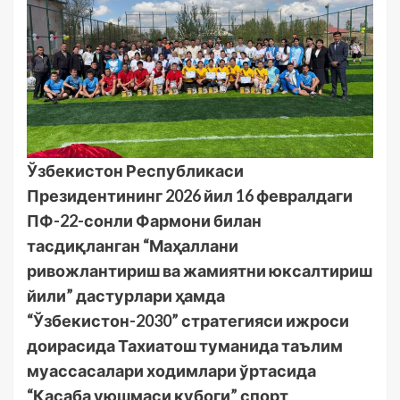
Ўзбекистон Республикаси
Президентининг 2026 йил 16 февралдаги
ПФ-22-сонли Фармони билан
тасдиқланган “Маҳаллани
ривожлантириш ва жамиятни юксалтириш
йили” дастурлари ҳамда
“Ўзбекистон-2030” стратегияси ижроси
доирасида Тахиатош туманида таълим
муассасалари ходимлари ўртасида
“Касаба уюшмаси кубоги” спорт