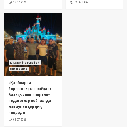
13.07.2026
09.07.2026
Маданий-маърифий
Янгиликлар
«Қалбларни
бирлаштирган саёҳат»:
Балиқчилик спортчи-
педагоглар пойтахтда
мазмунли ҳордиқ
чиқарди
06.07.2026