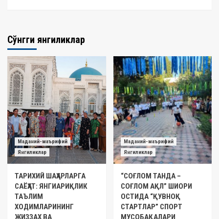
Сўнгги янгиликлар
Маданий-маърифий
Маданий-маърифий
Янгиликлар
Янгиликлар
ТАРИХИЙ ШАҲАРЛАРГА
“СОҒЛОМ ТАНДА –
САЁҲАТ: ЯНГИАРИҚЛИК
СОҒЛОМ АҚЛ” ШИОРИ
ТАЪЛИМ
ОСТИДА “ҚУВНОҚ
ХОДИМЛАРИНИНГ
СТАРТЛАР” СПОРТ
ЖИЗЗАХ ВА
МУСОБАҚАЛАРИ