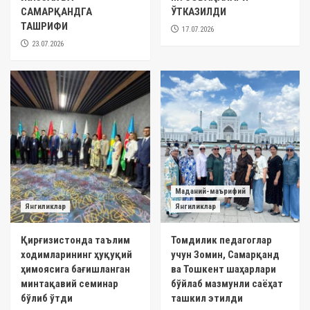
САМАРҚАНДГА
ЎТКАЗИЛДИ
ТАШРИФИ
17.07.2026
23.07.2026
Маданий-маърифий
Янгиликлар
Янгиликлар
Қирғизистонда таълим
Томдилик педагоглар
ходимларининг ҳуқуқий
учун Зомин, Самарқанд
ҳимоясига бағишланган
ва Тошкент шаҳарлари
минтақавий семинар
бўйлаб мазмунли саёҳат
бўлиб ўтди
ташкил этилди