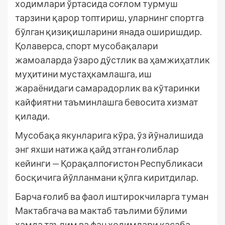
ходимлари ўртасида соғлом турмуш
тарзини қарор топтириш, уларнинг спортга
бўлган қизиқишларини янада оширишдир.
Қолаверса, спорт мусобақалари
жамоаларда ўзаро дўстлик ва ҳамжиҳатлик
муҳитини мустаҳкамлашга, иш
жараёнидаги самарадорлик ва кўтаринки
кайфиятни таъминлашга бевосита хизмат
қилади.
Мусобақа якунларига кўра, ўз йўналишида
энг яхши натижа қайд этган ғолиблар
кейинги — Қорақалпоғистон Республикаси
босқичига йўлланмани қўлга киритдилар.
Барча ғолиб ва фаол иштирокчиларга туман
Мактабгача ва мактаб таълими бўлими
ҳамда таълим ва фан ходимлари касаба