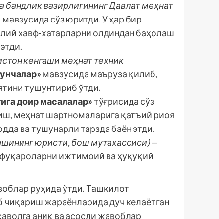
а бандлик вазирлигининг Давлат меҳнат
»
мавзусида сўз юритди. У ҳар бир
молий хавф-хатарларни олдиндан баҳолаш
этди.
стон кенгаши меҳнат техник
шунчалар»
мавзусида маъруза қилиб,
ятини тушунтириб ўтди.
гига доир масалалар»
тўғрисида сўз
иш, меҳнат шартномаларига қатъий риоя
дда ва тушунарли тарзда баён этди.
шининг юристи, бош мутахассиси)
—
н фуқароларни ижтимоий ва ҳуқуқий
воблар руҳида ўтди. Ташкилот
б чиқариш жараёнларида дуч келаётган
аволга аниқ ва асосли жавоблар