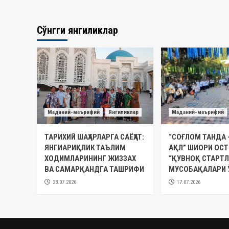
Сўнгги янгиликлар
Маданий-маърифий
Янгиликлар
Маданий-маърифий
ТАРИХИЙ ШАҲАРЛАРГА САЁҲАТ:
“СОҒЛОМ ТАНДА 
ЯНГИАРИҚЛИК ТАЪЛИМ
АҚЛ” ШИОРИ ОС
ХОДИМЛАРИНИНГ ЖИЗЗАХ
“ҚУВНОҚ СТАРТЛ
ВА САМАРҚАНДГА ТАШРИФИ
МУСОБАҚАЛАРИ 
23.07.2026
17.07.2026