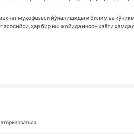
меҳнат муҳофазаси йўналишидаги билим ва кўник
г асосийси, ҳар бир иш жойида инсон ҳаёти ҳамда 
авторизоваться
.