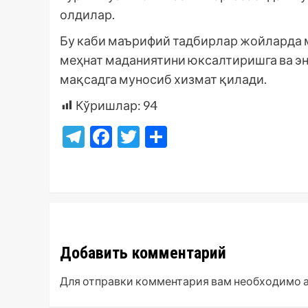
олдилар.
Бу каби маърифий тадбирлар жойларда 
меҳнат маданиятини юксалтиришга ва эн
мақсадга муносиб хизмат қилади.
Кўришлар:
94
Telegram
Facebook
Twitter
Отправить
Добавить комментарий
Для отправки комментария вам необходимо