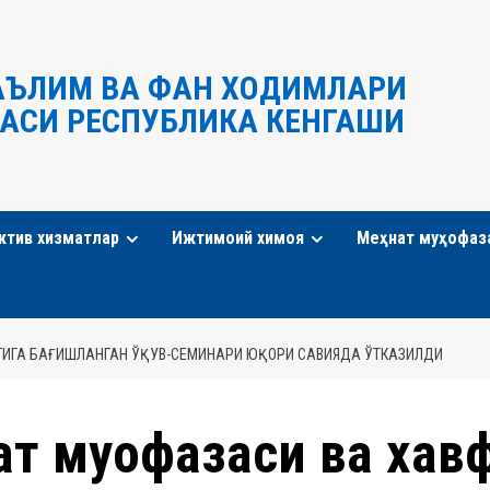
АЪЛИМ ВА ФАН ХОДИМЛАРИ
АСИ РЕСПУБЛИКА КЕНГАШИ
ктив хизматлар
Ижтимоий химоя
Меҳнат муҳофаз
ГИГА БАҒИШЛАНГАН ЎҚУВ-СЕМИНАРИ ЮҚОРИ САВИЯДА ЎТКАЗИЛДИ
ат муҳофазаси ва хав