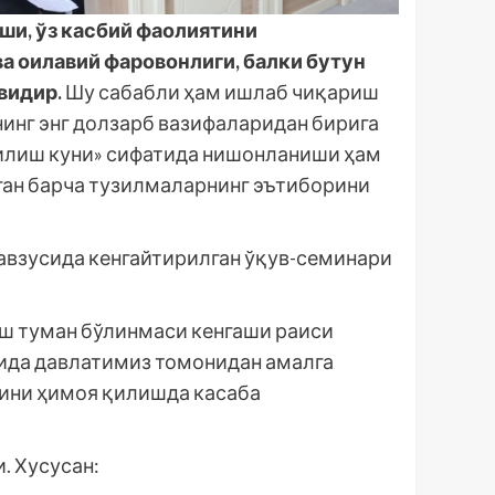
ши, ўз касбий фаолиятини
а оилавий фаровонлиги, балки бутун
видир.
Шу сабабли ҳам ишлаб чиқариш
нинг энг долзарб вазифаларидан бирига
қилиш куни» сифатида нишонланиши ҳам
лган барча тузилмаларнинг эътиборини
взусида кенгайтирилган ўқув-семинари
ш туман бўлинмаси кенгаши раиси
сида давлатимиз томонидан амалга
рини ҳимоя қилишда касаба
. Хусусан: