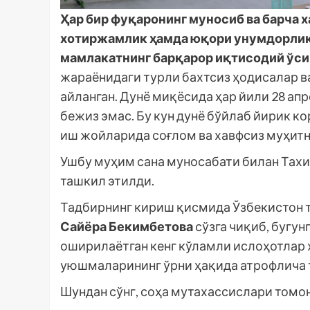
Ҳар бир фуқаронинг муносиб ва барча 
хотиржамлик ҳамда юқори унумдорлик б
мамлакатнинг барқарор иқтисодий ўси
жараёнидаги турли бахтсиз ҳодисалар в
айланган. Дунё миқёсида ҳар йили 28 а
бежиз эмас. Бу кун дунё бўйлаб йирик 
иш жойларида соғлом ва хавфсиз муҳитн
Ушбу муҳим сана муносабати билан Тах
ташкил этилди.
Тадбирнинг кириш қисмида Ўзбекистон 
Сайёра Бекимбетова
сўзга чиқиб, бугу
оширилаётган кенг кўламли ислоҳотлар
уюшмаларининг ўрни ҳақида атрофлича 
Шундан сўнг, соҳа мутахассислари томо