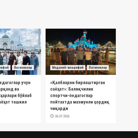
рифий
Янгиликлар
Маданий-маърифий
Янгиликлар
едагоглар учун
«Қалбларни бирлаштирган
арқанд ва
саёҳат»: Балиқчилик
ҳарлари бўйлаб
спортчи-педагоглар
аёҳат ташкил
пойтахтда мазмунли ҳордиқ
чиқарди
06.07.2026