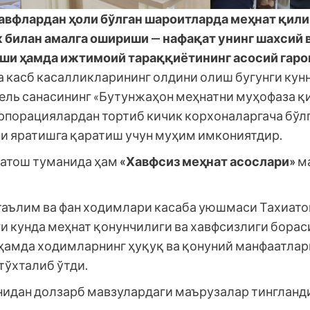
хавфлардан ҳоли бўлган шароитларда меҳнат қили
илан амалга ошириши — нафақат унинг шахсий в
ши ҳамда ижтимоий тараққиётининг асосий гаро
а касб касалликларининг олдини олиш бугунги кун
прель санасининг «Бутунжаҳон меҳнатни муҳофаза 
корпорациялардан тортиб кичик корхоналаргача бў
и яратишга қаратиш учун муҳим имкониятдир.
иатош туманида ҳам
«Хавфсиз меҳнат асослари»
ма
таълим ва фан ходимлари касаба уюшмаси Тахиато
нги кунда меҳнат қонунчилиги ва хавфсизлиги бора
 ҳамда ходимларнинг ҳуқуқ ва қонуний манфаатла
тўхталиб ўтди.
нидан долзарб мавзулардаги маърузалар тингланди