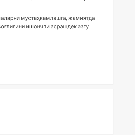
маларни мустаҳкамлашга, жамиятда
соғлиғини ишончли асрашдек эзгу