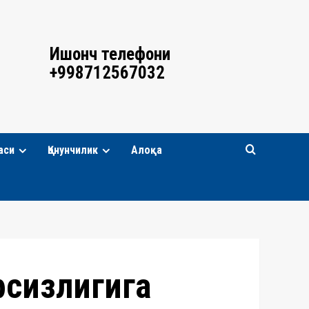
Ишонч телефони
+998712567032
аси
Қонунчилик
Алоқа
фсизлигига