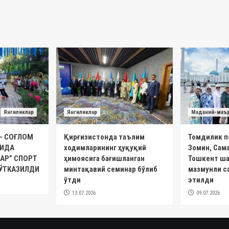
Янгиликлар
Янгиликлар
Маданий-маъ
– СОҒЛОМ
Қирғизистонда таълим
Томдилик п
ТИДА
ходимларининг ҳуқуқий
Зомин, Сам
АР” СПОРТ
ҳимоясига бағишланган
Тошкент ша
ЎТКАЗИЛДИ
минтақавий семинар бўлиб
мазмунли с
ўтди
этилди
13.07.2026
09.07.2026