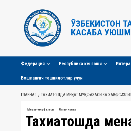
Перейти
к
содержимому
ЎЗБЕКИСТОН Т
КАСАБА УЮШМ
Федерация
Республика кенгаши
Интера
Бошланғич ташкилотлар учун
ГЛАВНАЯ
ТАХИАТОШДА МЕҲНАТ МУҲОФАЗАСИ ВА ХАВФСИЗЛИ
Меҳнат-муҳофазаси
Янгиликлар
Тахиатошда меҳн