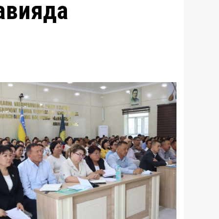
авияда