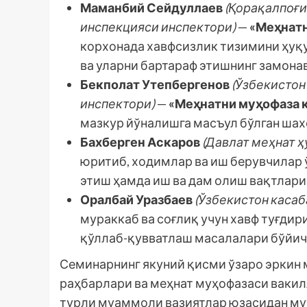
Маманбий Сейдуллаев
(Қорақалпоғи
инспекцияси инспектори)
—
«Меҳнатн
корхонада хавфсизлик тизимини ҳуқу
ва уларни бартараф этишнинг замона
Бекполат Утепбергенов
(Ўзбекистон
инспектори)
—
«Меҳнатни муҳофаза қ
мазкур йўналишга масъул бўлган шах
Бахберген Аскаров
(Давлат меҳнат ҳ
юритиб, ходимлар ва иш берувчилар
этиш ҳамда иш ва дам олиш вақтлари
Оралбай Уразбаев
(Ўзбекистон каса
мураккаб ва соғлиқ учун хавф туғди
қўллаб-қувватлаш масалалари бўйич
Семинарнинг якуний қисми ўзаро эркин 
раҳбарлари ва меҳнат муҳофазаси вакил
турли муаммоли вазиятлар юзасидан мут