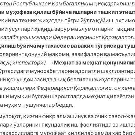
стон Республикаси Камбағалликни қисқартириш в
и муҳофаза қилиш бўйича ишларни ташкил этиш
қий ва техник жиҳатдан тўғри йўлга қўйиш, эҳти
вий усуллари ҳақида зарур маълумотларни тақдим 
 касаба уюшмалари Федерациясининг Қорақалпоғи
илиш бўйича мутахассис ва вакил тўғрисида ту
сларнинг қонуний мақоми, вазифалари ва масъули
уқуқ инспектори)
—
«Меҳнат ва меҳнат қонунчили
 ўртасидаги муносабатларни адолатли шакллантир
ни қонун доирасида аниқ белгилаш жиҳатларини со
ба уюшмалари Федерацияси Қорақалпоғистон кенга
риши мумкин бўлган шароитларда меҳнат қилаётга
а муҳим тушунчалар берди.
мулоқот, қизғин фикр алмашинув ва очиқ савол-жа
лари ўзларининг кундалик иш фаолиятида ва ишла
ахассисларга мурожаат қилдилар ҳамда ҳар бир с