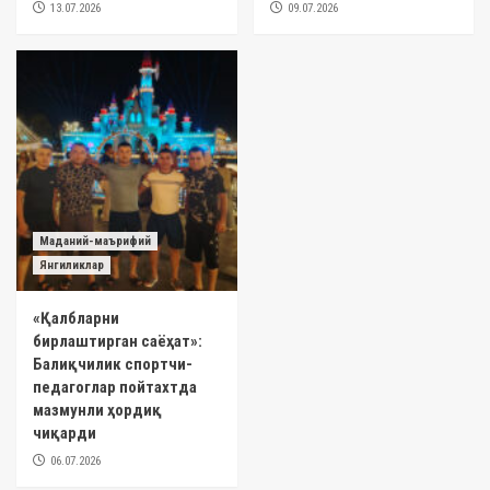
13.07.2026
09.07.2026
Маданий-маърифий
Янгиликлар
«Қалбларни
бирлаштирган саёҳат»:
Балиқчилик спортчи-
педагоглар пойтахтда
мазмунли ҳордиқ
чиқарди
06.07.2026