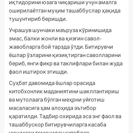
иқтидорини юзага чиқариши учун амалга
оширилаётган муҳим ташаббуслар ҳақида
тушунтириб беришди.
Учрашув шунчаки маъруза кўринишида
эмас, балки жонли ва қизғин савол-
жавобларга бой тарзда ўтди. Битирувчи
ёшлар ўзларини қизиқтирган саволларини
бериб, янги фикр ва таклифлари билан жуда
фаол иштирок этишди.
Суҳбат давомида ёшлар орасида
китобхонлик маданиятини шакллантириш
ва мутолаага бўлган меҳрни уйғотиш
масаласига ҳам алоҳида эътибор
қаратилди. Тадбир охирида эса энг фаол ва
ташаббускор битирувчиларга касаба
уюшмаси томонидан китоблар