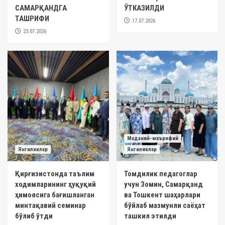
САМАРҚАНДГА
ЎТКАЗИЛДИ
ТАШРИФИ
17.07.2026
23.07.2026
Маданий-маърифий
Янгиликлар
Янгиликлар
Қирғизистонда таълим
Томдилик педагоглар
ходимларининг ҳуқуқий
учун Зомин, Самарқанд
ҳимоясига бағишланган
ва Тошкент шаҳарлари
минтақавий семинар
бўйлаб мазмунли саёҳат
бўлиб ўтди
ташкил этилди