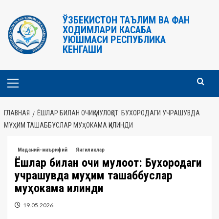
Перейти
к
ЎЗБЕКИСТОН ТАЪЛИМ ВА ФАН
ХОДИМЛАРИ КАСАБА
содержимому
УЮШМАСИ РЕСПУБЛИКА
КЕНГАШИ
Основное
меню
ГЛАВНАЯ
ЁШЛАР БИЛАН ОЧИҚ МУЛОҚОТ: БУХОРОДАГИ УЧРАШУВДА
МУҲИМ ТАШАББУСЛАР МУҲОКАМА ҚИЛИНДИ
Маданий-маърифий
Янгиликлар
Ёшлар билан очиқ мулоқот: Бухородаги
учрашувда муҳим ташаббуслар
муҳокама қилинди
19.05.2026