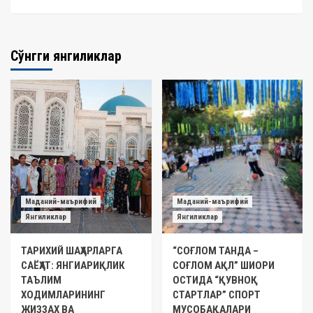
Сўнгги янгиликлар
Маданий-маърифий
Маданий-маърифий
Янгиликлар
Янгиликлар
ТАРИХИЙ ШАҲАРЛАРГА
“СОҒЛОМ ТАНДА –
САЁҲАТ: ЯНГИАРИҚЛИК
СОҒЛОМ АҚЛ” ШИОРИ
ТАЪЛИМ
ОСТИДА “ҚУВНОҚ
ХОДИМЛАРИНИНГ
СТАРТЛАР” СПОРТ
ЖИЗЗАХ ВА
МУСОБАҚАЛАРИ