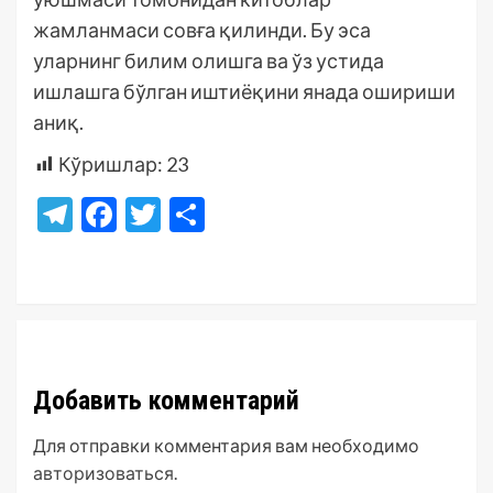
жамланмаси совға қилинди. Бу эса
уларнинг билим олишга ва ўз устида
ишлашга бўлган иштиёқини янада ошириши
аниқ.
Кўришлар:
23
Telegram
Facebook
Twitter
Отправить
Добавить комментарий
Для отправки комментария вам необходимо
авторизоваться
.