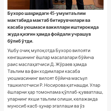
Бухоро шаҳридаги 45-умумтаълим
мактабида мактаб битирувчилари ва
касаба уюшмаси вакиллари иштирокида
жуда қизғин ҳамда фойдали учрашув
бўлиб ўтди.
Ушбу очиқ мулоқотда Бухоро вилояти
кенгашининг ёшлар масалалари бўйича
раис маслаҳатчиси Д. Жўраев ҳамда
Таълим ва фан ходимлари касаба
уюшмасининг вилоят бўйича масъул
ташкилотчиси Р. Носирова қатнашди. Улар
ёшларни ҳар томонлама қўллаб-қувватлаш,
уларнинг яхши таълим олиши, келажакда
муносиб касб-ҳунар эгаллаши ва ўз