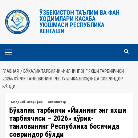
Перейти
к
ЎЗБЕКИСТОН ТАЪЛИМ ВА ФАН
ХОДИМЛАРИ КАСАБА
содержимому
УЮШМАСИ РЕСПУБЛИКА
КЕНГАШИ
Основное
меню
ГЛАВНАЯ
БЎКАЛИК ТАРБИЯЧИ «ЙИЛНИНГ ЭНГ ЯХШИ ТАРБИЯЧИСИ –
2026» КЎРИК-ТАНЛОВИНИНГ РЕСПУБЛИКА БОСҚИЧИДА СОВРИНДОР
БЎЛДИ
Маданий-маърифий
Янгиликлар
Бўкалик тарбиячи «Йилнинг энг яхши
тарбиячиси – 2026» кўрик-
танловининг Республика босқичида
совриндор бўлди