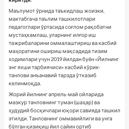
Маълумот ўрнида таъкидлаш жоизки,
мактабгача таълим ташкилотлари
педагоглари ўртасида соғлом рақобатни
мустаҳкамлаш, уларнинг илғор иш
тажрибаларини оммалаштириш ва касбий
маҳоратини ошириш мақсадида тизим
ходимлари учун 2019 йилдан буён «Йилнинг
энг яхши тарбиячиси» касбий кўрик-
танлови анъанавий тарзда ўтказиб
келинмоқда.
Жорий йилнинг апрель-май ойларида
мазкур танловнинг туман (шаҳар) ва
ҳудудий босқичлари юқори савияда ташкил
этилди. Танловнинг оммавийлиги ва унга
бўлган қизиқиш йил сайин ортиб