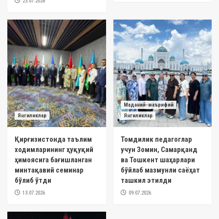
23.07.2026
Маданий-маърифий
Янгиликлар
Янгиликлар
Қирғизистонда таълим
Томдилик педагоглар
ходимларининг ҳуқуқий
учун Зомин, Самарқанд
ҳимоясига бағишланган
ва Тошкент шаҳарлари
минтақавий семинар
бўйлаб мазмунли саёҳат
бўлиб ўтди
ташкил этилди
13.07.2026
09.07.2026