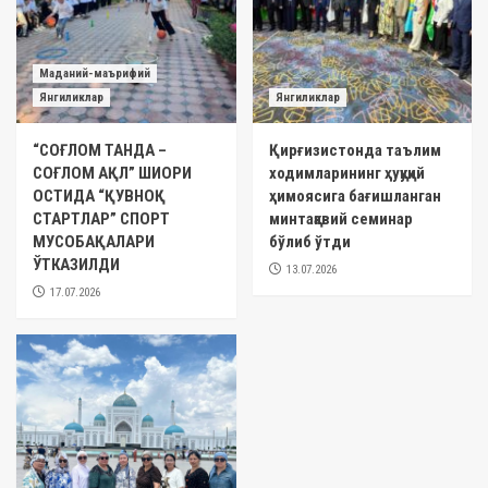
Маданий-маърифий
Янгиликлар
Янгиликлар
“СОҒЛОМ ТАНДА –
Қирғизистонда таълим
СОҒЛОМ АҚЛ” ШИОРИ
ходимларининг ҳуқуқий
ОСТИДА “ҚУВНОҚ
ҳимоясига бағишланган
СТАРТЛАР” СПОРТ
минтақавий семинар
МУСОБАҚАЛАРИ
бўлиб ўтди
ЎТКАЗИЛДИ
13.07.2026
17.07.2026