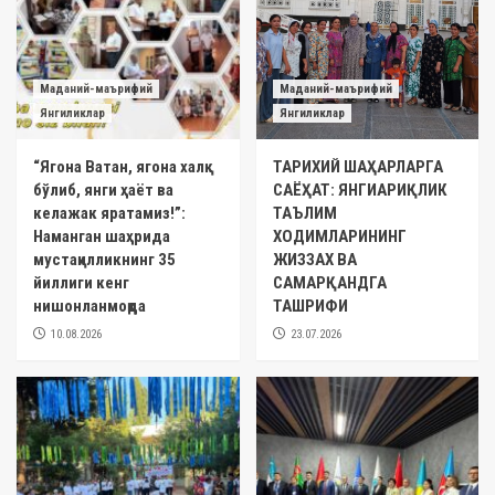
Маданий-маърифий
Маданий-маърифий
Янгиликлар
Янгиликлар
“Ягона Ватан, ягона халқ
ТАРИХИЙ ШАҲАРЛАРГА
бўлиб, янги ҳаёт ва
САЁҲАТ: ЯНГИАРИҚЛИК
келажак яратамиз!”:
ТАЪЛИМ
Наманган шаҳрида
ХОДИМЛАРИНИНГ
мустақилликнинг 35
ЖИЗЗАХ ВА
йиллиги кенг
САМАРҚАНДГА
нишонланмоқда
ТАШРИФИ
10.08.2026
23.07.2026