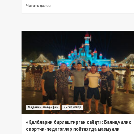
Читать далее
Маданий-маърифий
Янгиликлар
«Қалбларни бирлаштирган саёҳат»: Балиқчилик
спортчи-педагоглар пойтахтда мазмунли