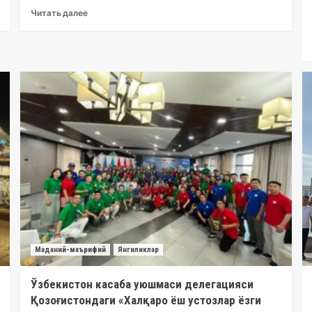
Читать далее
Маданий-маърифий
Янгиликлар
Ўзбекистон касаба уюшмаси делегацияси
Қозоғистондаги «Халқаро ёш устозлар ёзги