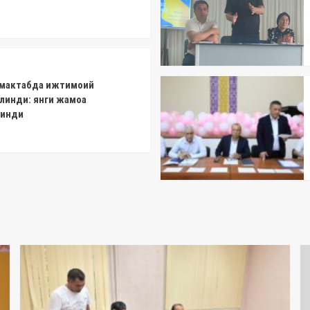
1-мактабда ижтимоий
линди: янги жамоа
линди