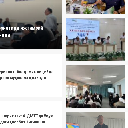
тернатида ижтимоий
линди
ериклик: Академик лицейда
роси муҳокама қилинди
 шериклик: 6-ДМТТда ўқув-
даги ҳисобот йиғилиши