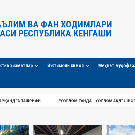
АЪЛИМ ВА ФАН ХОДИМЛАРИ
АСИ РЕСПУБЛИКА КЕНГАШИ
ктив хизматлар
Ижтимоий химоя
Меҳнат муҳофаз
“СОҒЛОМ ТАНДА – СОҒЛОМ АҚЛ” ШИОРИ ОСТИДА “ҚУВНОҚ 