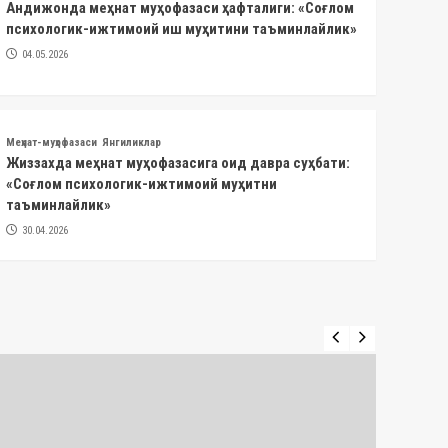
Андижонда меҳнат муҳофазаси ҳафталиги: «Соғлом
психологик-ижтимоий иш муҳитини таъминлайлик»
04.05.2026
Меҳнат-муҳофазаси
Янгиликлар
Жиззахда меҳнат муҳофазасига оид давра суҳбати:
«Соғлом психологик-ижтимоий муҳитни
таъминлайлик»
30.04.2026