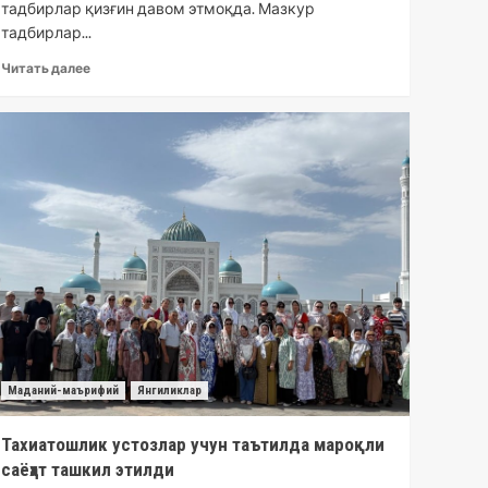
тадбирлар қизғин давом этмоқда. Мазкур
тадбирлар...
Читать далее
Маданий-маърифий
Янгиликлар
Тахиатошлик устозлар учун таътилда мароқли
саёҳат ташкил этилди