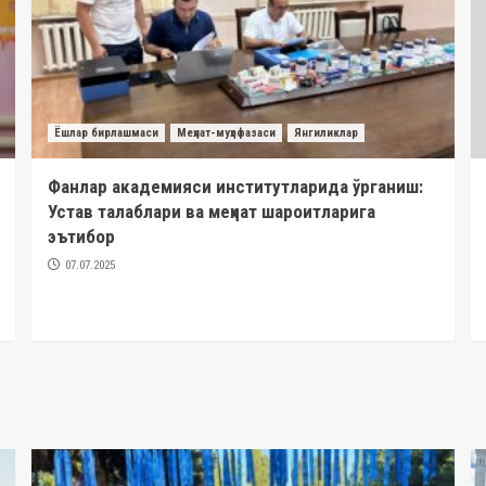
Ёшлар бирлашмаси
Меҳнат-муҳофазаси
Янгиликлар
Фанлар академияси институтларида ўрганиш:
Устав талаблари ва меҳнат шароитларига
эътибор
07.07.2025