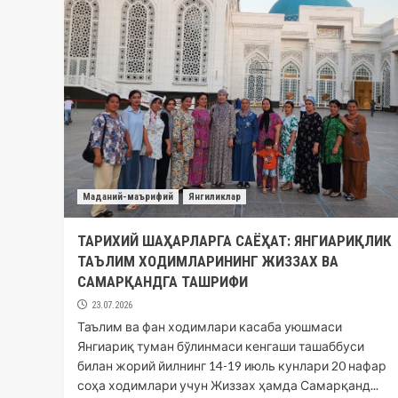
Маданий-маърифий
Янгиликлар
ТАРИХИЙ ШАҲАРЛАРГА САЁҲАТ: ЯНГИАРИҚЛИК
ТАЪЛИМ ХОДИМЛАРИНИНГ ЖИЗЗАХ ВА
САМАРҚАНДГА ТАШРИФИ
23.07.2026
Таълим ва фан ходимлари касаба уюшмаси
Янгиариқ туман бўлинмаси кенгаши ташаббуси
билан жорий йилнинг 14-19 июль кунлари 20 нафар
соҳа ходимлари учун Жиззах ҳамда Самарқанд...