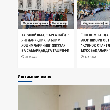
Маданий-маърифий
Янгиликлар
Маданий-маърифий
ТАРИХИЙ ШАҲАРЛАРГА САЁҲАТ:
“СОҒЛОМ ТАНДА 
ЯНГИАРИҚЛИК ТАЪЛИМ
АҚЛ” ШИОРИ ОС
ХОДИМЛАРИНИНГ ЖИЗЗАХ
“ҚУВНОҚ СТАРТЛ
ВА САМАРҚАНДГА ТАШРИФИ
МУСОБАҚАЛАРИ 
23.07.2026
17.07.2026
Ижтимоий ҳимоя