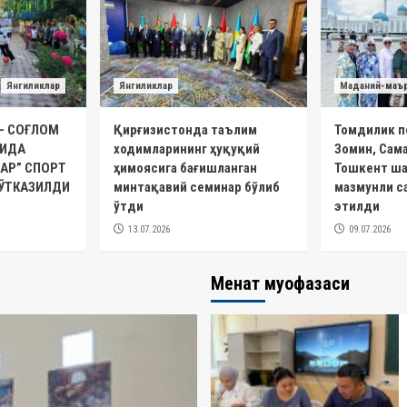
Янгиликлар
Янгиликлар
Маданий-маъ
– СОҒЛОМ
Қирғизистонда таълим
Томдилик п
ТИДА
ходимларининг ҳуқуқий
Зомин, Сам
АР” СПОРТ
ҳимоясига бағишланган
Тошкент ша
ЎТКАЗИЛДИ
минтақавий семинар бўлиб
мазмунли с
ўтди
этилди
13.07.2026
09.07.2026
Меҳнат муҳофазаси