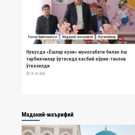
Ёшлар бирлашмаси
Маданий-маърифий
Янгиликлар
авкат
Нукусда «Ёшлар куни» муносабати билан ёш
лий
тарбиячилар ўртасида касбий кўрик-танлов
ўтказилди
ба
01.05.2026
Маданий-маърифий