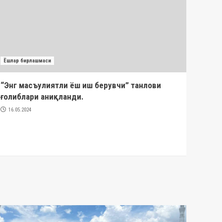
Ёшлар бирлашмаси
Ёшлар 
“Энг масъулиятли ёш иш берувчи” танлови
Ўзбе
ғолиблари аниқланди.
Мирзи
Мажл
16.05.2024
таъли
уюшм
16.05