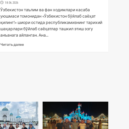
18.06.2026
Ўзбекистон таълим ва фан ходимлари касаба
уюшмаси томонидан «Ўзбекистон бўйлаб саёҳат
қилинг!» шиори остида республикамизнинг тарихий
шаҳарлари бўйлаб саёҳатлар ташкил этиш эзгу
анъанага айланган. Ана...
Читать далее