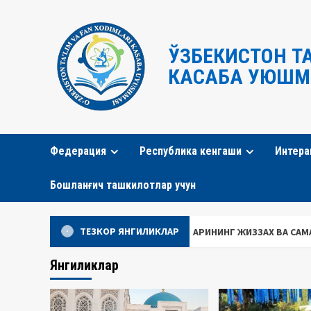
Перейти
к
содержимому
ЎЗБЕКИСТОН Т
КАСАБА УЮШМ
Федерация
Республика кенгаши
Интера
Бошланғич ташкилотлар учун
ТЕЗКОР ЯНГИЛИКЛАР
ҚЛИК ТАЪЛИМ ХОДИМЛАРИНИНГ ЖИЗЗАХ ВА САМАРҚАНДГА ТАШРИФИ
Янгиликлар