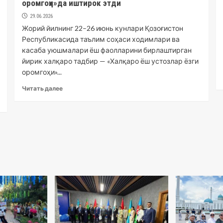
оромгоҳи»да иштирок этди
29.06.2026
Жорий йилнинг 22–26 июнь кунлари Қозоғистон
Республикасида таълим соҳаси ходимлари ва
касаба уюшмалари ёш фаолларини бирлаштирган
йирик халқаро тадбир — «Халқаро ёш устозлар ёзги
оромгоҳи»...
Читать далее