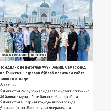
Маданий-маърифий
Янгиликлар
Томдилик педагоглар учун Зомин, Самарқанд
ва Тошкент шаҳарлари бўйлаб мазмунли саёҳат
ташкил этилди
09.07.2026
Ўзбекистон Республикаси давлат мустақиллигининг
35 йиллиги муносабати билан жойларда «Янги
Ўзбекистон ёшлари нигоҳида» шиори остида
ўтказилаётган «Ёшлар куни» доирасидаги