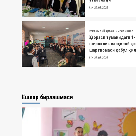
27.03.2026
Ижтимоий ҳимоя
Янгиликлар
Ҳазорасп туманидаги 
шериклик сарҳисоб қи
шартномаси қабул қи
25.03.2026
Ёшлар бирлашмаси