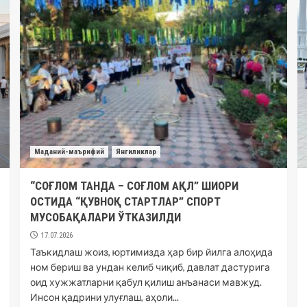
Маданий-маърифий
Янгиликлар
“СОҒЛОМ ТАНДА – СОҒЛОМ АҚЛ” ШИОРИ
ОСТИДА “ҚУВНОҚ СТАРТЛАР” СПОРТ
МУСОБАҚАЛАРИ ЎТКАЗИЛДИ
17.07.2026
Таъкидлаш жоиз, юртимизда ҳар бир йилга алоҳида
ном бериш ва ундан келиб чиқиб, давлат дастурига
оид хужжатларни қабул қилиш анъанаси мавжуд.
Инсон қадрини улуғлаш, аҳоли...