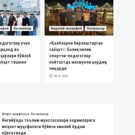
рифий
Янгиликлар
Маданий-маърифий
Янгиликлар
едагоглар учун
«Қалбларни бирлаштирган
арқанд ва
саёҳат»: Балиқчилик
ҳарлари бўйлаб
спортчи-педагоглар
аёҳат ташкил
пойтахтда мазмунли ҳордиқ
чиқарди
06.07.2026
Меҳнат-муҳофазаси
Янгиликлар
Янгийўлда таълим муассасалари ходимларига
меҳнат муҳофазаси бўйича амалий ёрдам
кўрсатилди