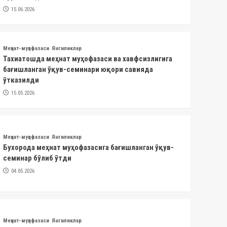
15.06.2026
Меҳнат-муҳофазаси
Янгиликлар
Тахиатошда меҳнат муҳофазаси ва хавфсизлигига
бағишланган ўқув-семинари юқори савияда
ўтказилди
15.05.2026
Меҳнат-муҳофазаси
Янгиликлар
Бухорода меҳнат муҳофазасига бағишланган ўқув-
семинар бўлиб ўтди
04.05.2026
Меҳнат-муҳофазаси
Янгиликлар