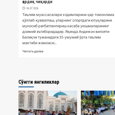
ҳордиқ чиқарди
06.07.2026
Таълим муассасалари ходимларини ҳар томонлама
қўллаб-қувватлаш, уларнинг спортдаги ютуқларини
муносиб рағбатлантириш касаба уюшмаларининг
доимий эътиборидадир. Яқинда Андижон вилояти
Балиқчи туманидаги 35-умумий ўрта таълим
мактаби жамоаси...
Читать далее
Сўнгги янгиликлар