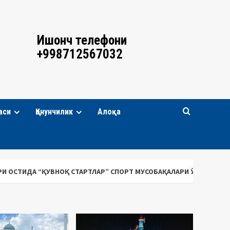
Ишонч телефони
+998712567032
аси
Қонунчилик
Алоқа
СТАРТЛАР” СПОРТ МУСОБАҚАЛАРИ ЎТКАЗИЛДИ
Қирғизисто