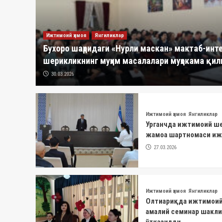
Ижтимоий ҳимоя
Янгиликлар
Бухоро шаҳридаги «Нурли маскан» мактаб-ин
шерикликнинг муҳим масалалари муҳокама қи
30.03.2026
Ижтимоий ҳимоя
Янгиликлар
Урганчда ижтимоий ш
жамоа шартномаси иж
27.03.2026
Ижтимоий ҳимоя
Янгиликлар
Олтиариқда ижтимоий
амалий семинар шакли
ўтказилди